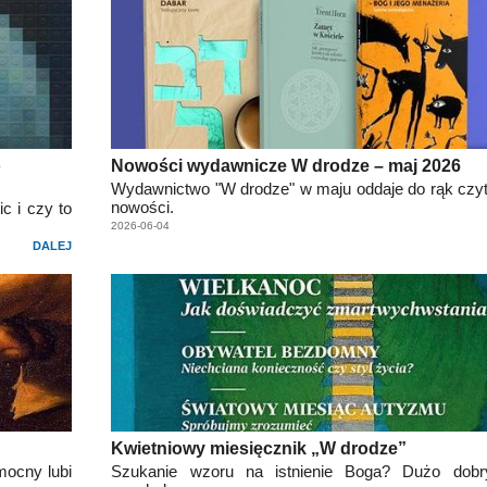
o
Nowości wydawnicze W drodze – maj 2026
Wydawnictwo "W drodze" w maju oddaje do rąk czyt
nowości.
c i czy to
2026-06-04
DALEJ
Kwietniowy miesięcznik „W drodze”
mocny lubi
Szukanie wzoru na istnienie Boga? Dużo dobr