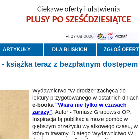
Ciekawe oferty i ułatwienia
PLUSY PO SZEŚĆDZIESIĄTCE
24°
Pt 07-08-2026
Poznań
15°
ARTYKUŁY
DLA BLISKICH
ZGŁOŚ OFER
 - książka teraz z bezpłatnym dostępem
Wydawnictwo "W drodze"
z
achęca do
lektury przygotowanego w ostatnich dniach
e-booka
"Wiara nie tylko w czasach
zarazy"
. Autor - Tomasz Grabowski OP.
Inspiracja tą publikacją może pomóc w
głębszym przeżyciu wyjątkowego czasu, w
którym trwamy. Dlatego Wydawnictwo W