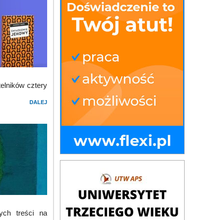
elników cztery
DALEJ
ych treści na