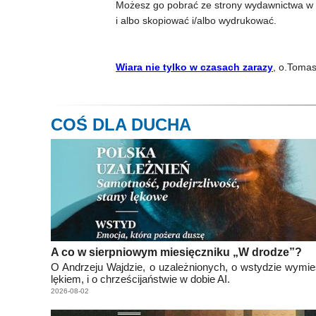
Możesz go pobrać ze strony wydawnictwa w fo
i albo skopiować i/albo wydrukować.
Wiara nie tylko w czasach zarazy
, o.Toma
COŚ DLA DUCHA
A co w sierpniowym miesięczniku „W drodze”?
O Andrzeju Wajdzie, o uzależnionych, o wstydzie wym
lękiem, i o chrześcijaństwie w dobie AI.
2026-08-02