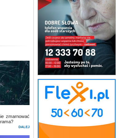
 nie zmarnować
agrama?
DALEJ