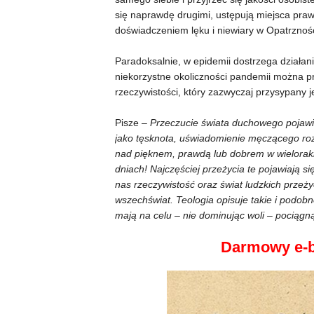
się naprawdę drugimi, ustępują miejsca pra
doświadczeniem lęku i niewiary w Opatrznoś
Paradoksalnie, w epidemii dostrzega działan
niekorzystne okoliczności pandemii można 
rzeczywistości, który zazwyczaj przysypany je
Pisze –
Przeczucie świata duchowego pojawia
jako tęsknota, uświadomienie męczącego rozbi
nad pięknem, prawdą lub dobrem w wieloraki
dniach! Najczęściej przeżycia te pojawiają s
nas rzeczywistość oraz świat ludzkich przeży
wszechświat. Teologia opisuje takie i podobn
mają na celu – nie dominując woli – pociągn
Darmowy e-b