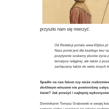
przyszło nam się mierzyć.
Od Redakcji portalu www.60plus.pl:
Nasz portal jest dla każdego bez wz
pozytywnie szukamy plusów życia po
tematyce religijnej, ale także o p
zachęcamy także do wielu innych 
Spadło na nas fatum czy może rozbrzmi
złośliwym wirusem nie powinniśmy usłysze
świat? Jak przeżyć i najlepiej wykorzyst
Dominikanin Tomasz Grabowski w swojej książ
samego siebie i przyjrzeć się jakości osobis