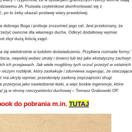
wdziwemu JA. Pozwala czytelnikowi skonfrontować się z
ć, po to żeby ukazać postawę wiary prawdziwej.
ie dobrego Boga i próbuje zrozumieć jego cel. Jest przekonany, że
przeżyć owocnie dla własnego ducha. Odkryć dodatkowy wymiar
st zbyt dużą ilością zajęć.
 się wielokrotnie w ludzkim doświadczeniu. Przybiera rozmaite formy:
cia, niepokój wobec utraty i śmierci lub też jako ekstatyczny zachwyt
ch ich przejawach. Jak wiele mogliśmy tych uczuć przeżyć w ostatnich
ię niczym rozbłysk, który zaskakuje i zdumiewa sugerując, że otaczająca
ć ma ukryty wymiar, przesłonięty zasłoną zwyczajności drugi
e przeżycia jako nawiedzenie łaski, a więc boskie ingerencje, które
ąć ją w stronę rzeczywistości duchowej
– Tomasz Grabowski OP.
ook do pobrania m.in.
TUTAJ