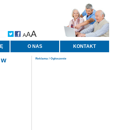
A
A
A
TĘ
O NAS
KONTAKT
 w
Reklama / Ogłoszenie