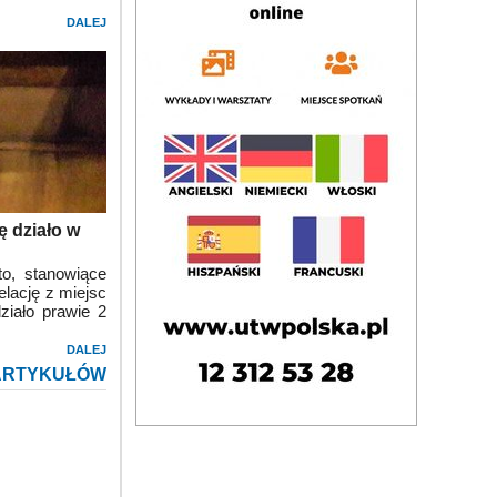
DALEJ
ę działo w
to, stanowiące
elację z miejsc
ziało prawie 2
DALEJ
ARTYKUŁÓW