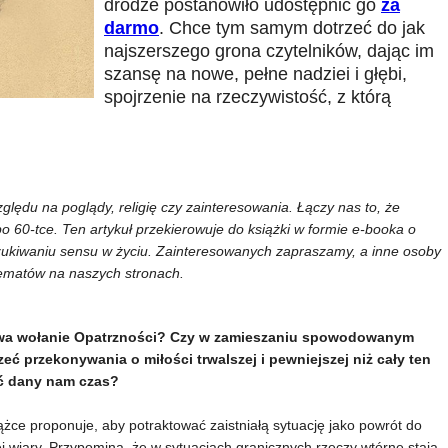
drodze postanowiło udostępnić go
za
darmo
. Chce tym samym dotrzeć do jak
najszerszego grona czytelników, dając im
szansę na nowe, pełne nadziei i głębi,
spojrzenie na rzeczywistość, z którą
ględu na poglądy, religię czy zainteresowania. Łączy nas to, że
 60-tce. Ten artykuł przekierowuje do książki w formie e-booka o
oszukiwaniu sensu w życiu. Zainteresowanych zapraszamy, a inne osoby
tematów na naszych stronach.
ewa wołanie Opatrzności? Czy w zamieszaniu spowodowanym
ć przekonywania o miłości trwalszej i pewniejszej niż cały ten
ać dany nam czas?
ce proponuje, aby potraktować zaistniałą sytuację jako powrót do
tej wiary. Przypomina, że w sytuacjach granicznych rzeczy wtórne stają