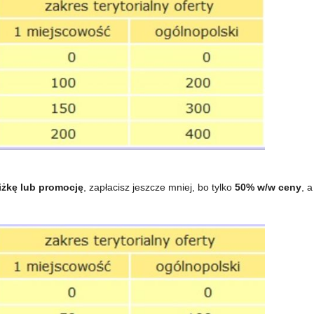
iżkę lub promocję
, zapłacisz jeszcze mniej, bo tylko
50% w/w ceny
, a