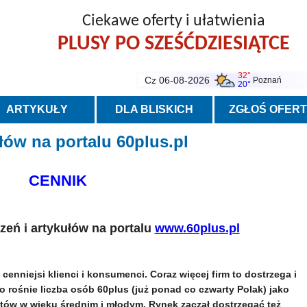
Ciekawe oferty i ułatwienia
PLUSY PO SZEŚĆDZIESIĄTCE
32°
Cz 06-08-2026
Poznań
20°
ARTYKUŁY
DLA BLISKICH
ZGŁOŚ OFER
łów na portalu 60plus.pl
CENNIK
zeń i artykułów na portalu
www.60plus.pl
cenniejsi klienci i konsumenci. Coraz więcej firm to dostrzega i
o rośnie liczba osób 60plus (już ponad co czwarty Polak) jako
tów w wieku średnim i młodym. Rynek zaczął dostrzegać też