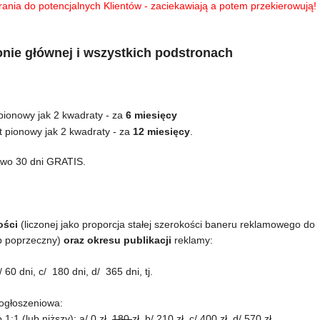
rania do potencjalnych Klientów - zaciekawiają a potem przekierowują!
e głównej i wszystkich podstronach
pionowy jak 2 kwadraty - za
6 miesięcy
t pionowy jak 2 kwadraty - za
12 miesięcy
.
owo 30 dni GRATIS.
ości
(liczonej jako proporcja stałej szerokości baneru reklamowego do
ub poprzeczny)
oraz okresu publikacji
reklamy:
0 dni, c/ 180 dni, d/ 365 dni, tj.
ogłoszeniowa:
:1 (lub niższy): a/ 0 zł,
180
zł, b/ 210 zł, c/ 400 zł, d/ 570 zł