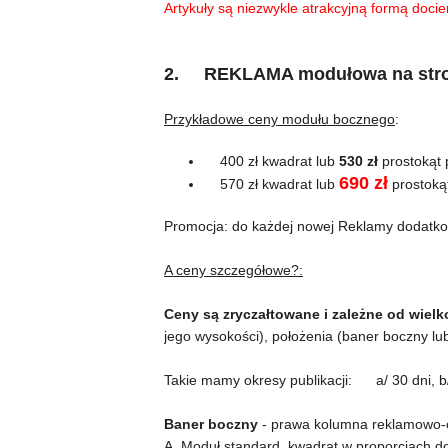
Artykuły są niezwykle atrakcyjną formą docie
2. REKLAMA modułowa na stroni
Przykładowe ceny modułu bocznego
:
400 zł kwadrat lub
530 zł
prostokąt 
690 zł
570 zł kwadrat lub
prostoką
Promocja: do każdej nowej Reklamy dodatk
A ceny szczegółowe?:
Ceny są zryczałtowane i zależne od wielk
jego wysokości), położenia (baner boczny l
Takie mamy okresy publikacji: a/ 30 dni, b/ 6
Baner boczny
- prawa kolumna reklamowo-
A. Moduł standard, kwadrat w proporcjach do 1