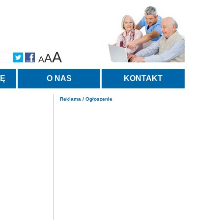
A
A
A
TĘ
O NAS
KONTAKT
Reklama / Ogłoszenie