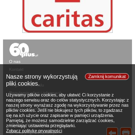
O nas
Kontakt
Nasze strony wykorzystują
Zamknij komunikat
Zgłoś ofertę
pliki cookies.
Regulamin portalu
Regulamin ofert i informacji
Używamy plików cookies, aby ułatwić Ci korzystanie z
naszego serwisu oraz do celów statystycznych. Korzystając z
Regulamin reklam
naszej strony wyrażasz zgodę na wykorzystywanie przez nas
Pytania i odpowiedzi
plików cookies. Jeśli nie blokujesz tych plików, to zgadzasz
się na ich użycie oraz zapisanie w pamięci urządzenia.
Cennik
Pamiętaj, że możesz samodzielnie zarządzać cookies,
60plus - demografia i rynek
zmieniając ustawienia przeglądarki.
Zobacz politykę prywatności
©
Copyright 60plus.pl