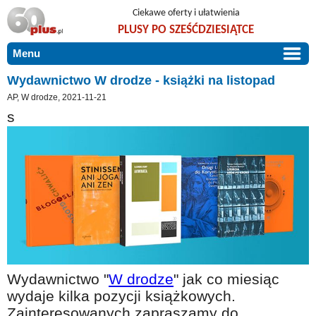
Ciekawe oferty i ułatwienia
PLUSY PO SZEŚĆDZIESIĄTCE
Menu
START
Wydawnictwo W drodze - książki na listopad
AP, W drodze, 2021-11-21
PROMOCJE
s
ARTYKUŁY
DLA BLISKICH
Szczególnie polecamy
ZGŁOŚ OFERTĘ
Użyteczne porady
O NAS
Szlachetne zdrowie
KONTAKT
Mieszkaj wygodnie i bez barier
Warto wiedzieć!
Podróże i wypoczynek
Wydawnictwo "
W drodze
" jak co miesiąc
wydaje kilka pozycji książkowych.
Taniej, okazyjnie, specjalnie dla 60plus
Zainteresowanych zapraszamy do