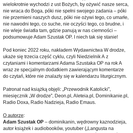
wielokrotnie wychodzi z ust Bożych, by ożywić nasze serca,
nie wraca do Boga, póki nie spełni swojego zadania – póki
nie przemieni naszych dusz, póki nie ożywi tego, co umarłe,
nie nawodni tego, co suche, nie oczyści tego, co brudne, i
nie wleje światła tam, gdzie panują w nas ciemności –
podsumowuje Adam Szustak OP. I niech tak się stanie!
Pod koniec 2022 roku, nakładem Wydawnictwa W drodze,
ukaże się trzecia część cyklu, czyli Niedzielnik A z
czytaniami i komentarzami Adama Szustaka OP na rok A
wraz ze specjalnym dodatkiem zawierającym komentarze
do czytań, które nie znalazły się w kalendarzu liturgicznym.
Patronat nad książką objęli: „Przewodnik Katolicki”,
miesięcznik „W drodze”, Deon.pl, Aleteia.pl, Dominikanie.pl,
Radio Doxa, Radio Nadzieja, Radio Emaus.
O autorze
:
Adam Szustak OP
– dominikanin, wędrowny kaznodzieja,
autor książek i audiobooków, youtuber („Langusta na