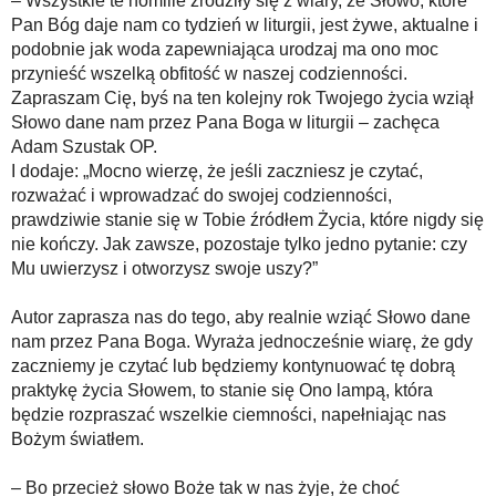
– Wszystkie te homilie zrodziły się z wiary, że Słowo, które
Pan Bóg daje nam co tydzień w liturgii, jest żywe, aktualne i
podobnie jak woda zapewniająca urodzaj ma ono moc
przynieść wszelką obfitość w naszej codzienności.
Zapraszam Cię, byś na ten kolejny rok Twojego życia wziął
Słowo dane nam przez Pana Boga w liturgii – zachęca
Adam Szustak OP.
I dodaje: „Mocno wierzę, że jeśli zaczniesz je czytać,
rozważać i wprowadzać do swojej codzienności,
prawdziwie stanie się w Tobie źródłem Życia, które nigdy się
nie kończy. Jak zawsze, pozostaje tylko jedno pytanie: czy
Mu uwierzysz i otworzysz swoje uszy?”
Autor zaprasza nas do tego, aby realnie wziąć Słowo dane
nam przez Pana Boga. Wyraża jednocześnie wiarę, że gdy
zaczniemy je czytać lub będziemy kontynuować tę dobrą
praktykę życia Słowem, to stanie się Ono lampą, która
będzie rozpraszać wszelkie ciemności, napełniając nas
Bożym światłem.
– Bo przecież słowo Boże tak w nas żyje, że choć