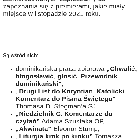
Na wesoło
zapoznania się z premierami, jakie miały
miejsce w listopadzie 2021 roku.
Hobby i pasje
Żyj aktywnie
60plus - najcenniejsi klienci
Dobra opieka
Są wśród nich:
Warto naśladować
dominikańska praca zbiorowa
„Chwalić,
Coś dla ducha
błogosławić, głosić. Przewodnik
Smacznie i zdrowo
dominikański”
,
„Drugi List do Koryntian. Katolicki
O finansach i społeczeństwie - edukacja nie tylko dla 60plus
Komentarz do Pisma Świętego”
Ciekawe książki
Thomasa D. Stegman’a SJ,
„Niedzielnik C. Komentarze do
Stop samotności
czytań”
Adama Szustaka OP,
Z internetem za pan brat
„Akwinata”
Eleonor Stump,
„Liturgia krok po kroku”
Tomasza
Bezpiecznie i w zgodzie z prawem