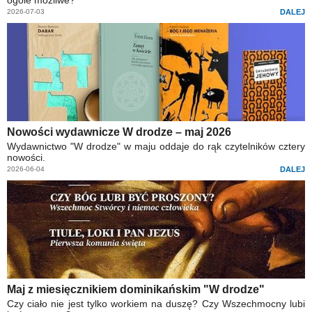
2026-07-03
DALEJ
Nowości wydawnicze W drodze – maj 2026
Wydawnictwo "W drodze" w maju oddaje do rąk czytelników cztery
nowości.
2026-06-04
DALEJ
Maj z miesięcznikiem dominikańskim "W drodze"
Czy ciało nie jest tylko workiem na duszę? Czy Wszechmocny lubi