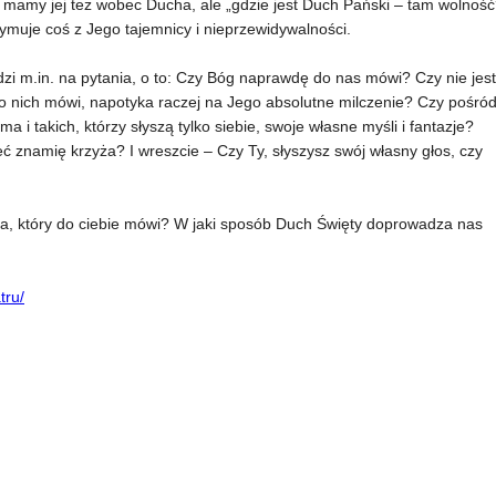
 mamy jej też wobec Ducha, ale „gdzie jest Duch Pański – tam wolność
zymuje coś z Jego tajemnicy i nieprzewidywalności.
i m.in. na pytania, o to: Czy Bóg naprawdę do nas mówi? Czy nie jest
do nich mówi, napotyka raczej na Jego absolutne milczenie? Czy pośró
a i takich, którzy słyszą tylko siebie, swoje własne myśli i fantazje?
 znamię krzyża? I wreszcie – Czy Ty, słyszysz swój własny głos, czy
a, który do ciebie mówi? W jaki sposób Duch Święty doprowadza nas
tru/