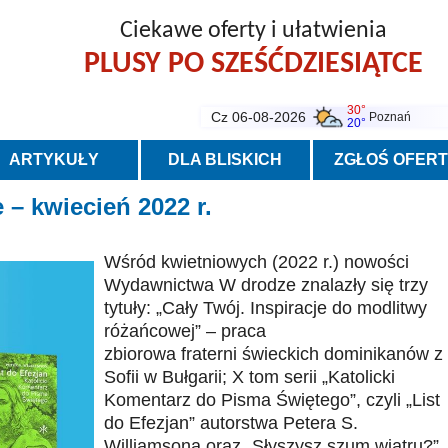
Ciekawe oferty i ułatwienia
PLUSY PO SZEŚĆDZIESIĄTCE
30°
Cz 06-08-2026
Poznań
20°
ARTYKUŁY
DLA BLISKICH
ZGŁOŚ OFER
 kwiecień 2022 r.
Wśród kwietniowych (2022 r.) nowości
Wydawnictwa W drodze znalazły się trzy
tytuły: „Cały Twój. Inspiracje do modlitwy
różańcowej” – praca
zbiorowa fraterni świeckich dominikanów z
Sofii w Bułgarii; X tom serii „Katolicki
Komentarz do Pisma Świętego”, czyli „List
do Efezjan” autorstwa Petera S.
Williamsona oraz „Słyszysz szum wiatru?”