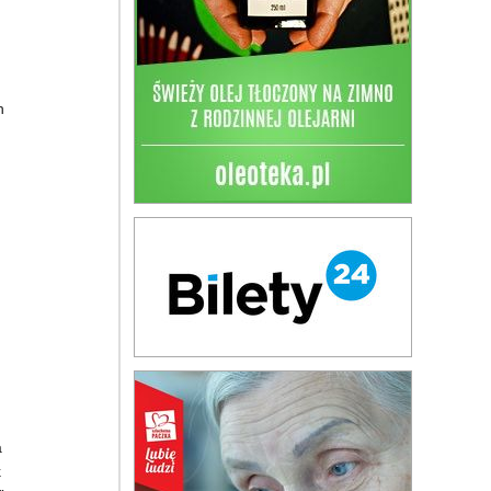
h
a
k