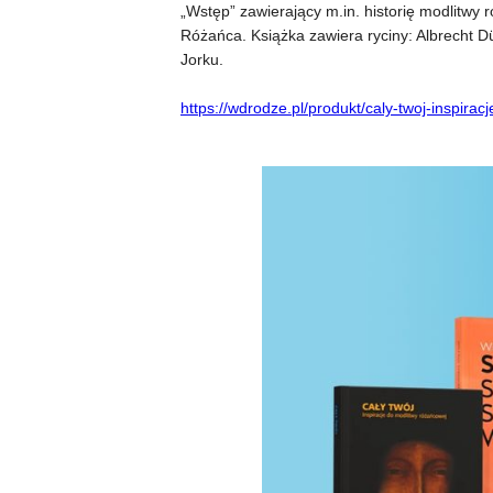
„Wstęp” zawierający m.in. historię modlitwy
Różańca. Książka zawiera ryciny: Albrecht 
Jorku.
https://wdrodze.pl/produkt/caly-twoj-inspira