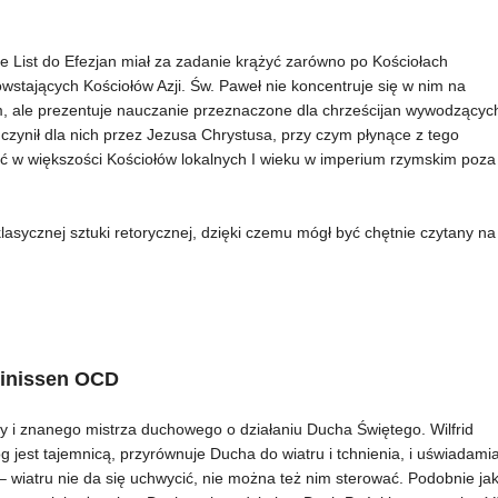
e List do Efezjan miał za zadanie krążyć zarówno po Kościołach
stających Kościołów Azji. Św. Paweł nie koncentruje się w nim na
, ale prezentuje nauczanie przeznaczone dla chrześcijan wywodzącyc
zynił dla nich przez Jezusa Chrystusa, przy czym płynące z tego
 w większości Kościołów lokalnych I wieku w imperium rzymskim poza
klasycznej sztuki retorycznej, dzięki czemu mógł być chętnie czytany na
Stinissen OCD
y i znanego mistrza duchowego o działaniu Ducha Świętego. Wilfrid
jest tajemnicą, przyrównuje Ducha do wiatru i tchnienia, i uświadami
 wiatru nie da się uchwycić, nie można też nim sterować. Podobnie ja