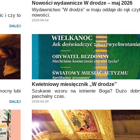
o
Nowości wydawnicze W drodze – maj 2026
Wydawnictwo "W drodze" w maju oddaje do rąk czyt
nowości.
c i czy to
2026-06-04
DALEJ
Kwietniowy miesięcznik „W drodze”
mocny lubi
Szukanie wzoru na istnienie Boga? Dużo dobr
paschalny czas.
DALEJ
2026-04-30