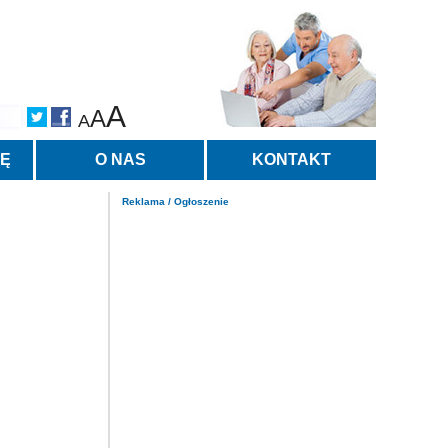
A
A
A
TĘ
O NAS
KONTAKT
Reklama / Ogłoszenie