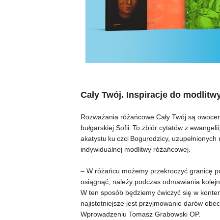
Cały Twój. Inspiracje do modlitw
Rozważania różańcowe Cały Twój są owocem w
bułgarskiej Sofii. To zbiór cytatów z ewangeli
akatystu ku czci Bogurodzicy, uzupełnionych m
indywidualnej modlitwy różańcowej.
– W różańcu możemy przekroczyć granicę p
osiągnąć, należy podczas odmawiania kolejn
W ten sposób będziemy ćwiczyć się w kontemp
najistotniejsze jest przyjmowanie darów obe
Wprowadzeniu Tomasz Grabowski OP.