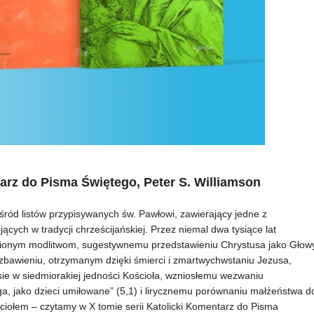
tarz do Pisma Świętego, Peter S. Williamson
pośród listów przypisywanych św. Pawłowi, zawierający jedne z
ących w tradycji chrześcijańskiej. Przez niemal dwa tysiące lat
hnionym modlitwom, sugestywnemu przedstawieniu Chrystusa jako Głow
i zbawieniu, otrzymanym dzięki śmierci i zmartwychwstaniu Jezusa,
ie w siedmiorakiej jedności Kościoła, wzniosłemu wezwaniu
, jako dzieci umiłowane” (5,1) i lirycznemu porównaniu małżeństwa d
ściołem – czytamy w X tomie serii Katolicki Komentarz do Pisma