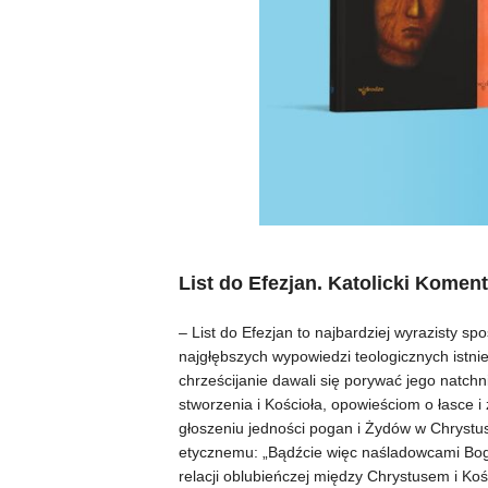
List do Efezjan. Katolicki Komen
– List do Efezjan to najbardziej wyrazisty s
najgłębszych wypowiedzi teologicznych istniej
chrześcijanie dawali się porywać jego natc
stworzenia i Kościoła, opowieściom o łasce 
głoszeniu jedności pogan i Żydów w Chrystus
etycznemu: „Bądźcie więc naśladowcami Boga
relacji oblubieńczej między Chrystusem i Ko