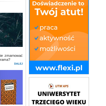
 nie zmarnować
agrama?
DALEJ