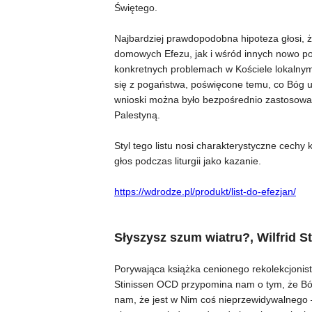
Świętego.
Najbardziej prawdopodobna hipoteza głosi, ż
domowych Efezu, jak i wśród innych nowo pow
konkretnych problemach w Kościele lokalnym
się z pogaństwa, poświęcone temu, co Bóg uc
wnioski można było bezpośrednio zastosować
Palestyną.
Styl tego listu nosi charakterystyczne cechy 
głos podczas liturgii jako kazanie.
https://wdrodze.pl/produkt/list-do-efezjan/
Słyszysz szum wiatru?, Wilfrid 
Porywająca książka cenionego rekolekcjonist
Stinissen OCD przypomina nam o tym, że Bóg 
nam, że jest w Nim coś nieprzewidywalnego –