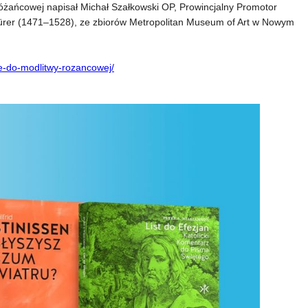
 różańcowej napisał Michał Szałkowski OP, Prowincjalny Promotor
Dürer (1471–1528), ze zbiorów Metropolitan Museum of Art w Nowym
cje-do-modlitwy-rozancowej/