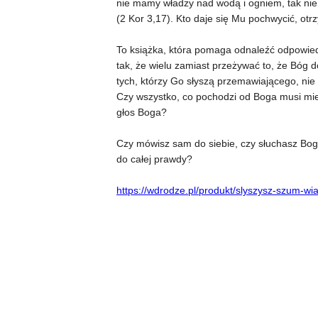
nie mamy władzy nad wodą i ogniem, tak nie
(2 Kor 3,17). Kto daje się Mu pochwycić, otr
To książka, która pomaga odnaleźć odpowiedz
tak, że wielu zamiast przeżywać to, że Bóg 
tych, którzy Go słyszą przemawiającego, nie m
Czy wszystko, co pochodzi od Boga musi mieć
głos Boga?
Czy mówisz sam do siebie, czy słuchasz Bog
do całej prawdy?
https://wdrodze.pl/produkt/slyszysz-szum-wia