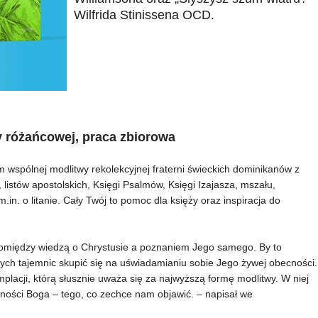
Wilfrida Stinissena OCD.
y różańcowej, praca zbiorowa
spólnej modlitwy rekolekcyjnej fraterni świeckich dominikanów z
i, listów apostolskich, Księgi Psalmów, Księgi Izajasza, mszału,
.in. o litanie. Cały Twój to pomoc dla księży oraz inspiracja do
omiędzy wiedzą o Chrystusie a poznaniem Jego samego. By to
ych tajemnic skupić się na uświadamianiu sobie Jego żywej obecności.
lacji, którą słusznie uważa się za najwyższą formę modlitwy. W niej
cności Boga – tego, co zechce nam objawić. – napisał we