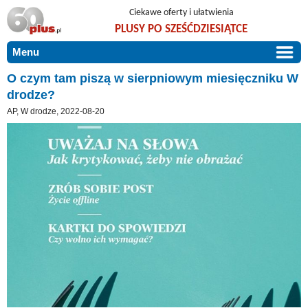
Ciekawe oferty i ułatwienia
PLUSY PO SZEŚĆDZIESIĄTCE
Menu
START
O czym tam piszą w sierpniowym miesięczniku W
drodze?
PROMOCJE
AP, W drodze, 2022-08-20
ARTYKUŁY
DLA BLISKICH
Szczególnie polecamy
ZGŁOŚ OFERTĘ
Użyteczne porady
O NAS
Szlachetne zdrowie
KONTAKT
Mieszkaj wygodnie i bez barier
Warto wiedzieć!
Podróże i wypoczynek
Taniej, okazyjnie, specjalnie dla 60plus