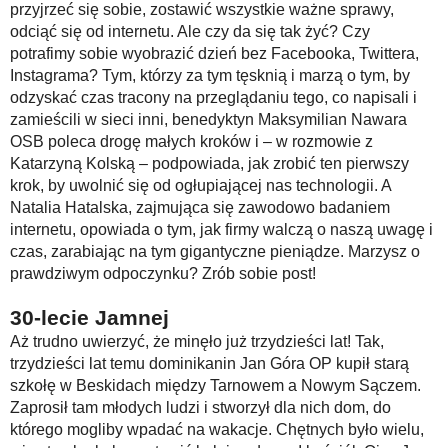
przyjrzeć się sobie, zostawić wszystkie ważne sprawy,
odciąć się od internetu. Ale czy da się tak żyć? Czy
potrafimy sobie wyobrazić dzień bez Facebooka, Twittera,
Instagrama? Tym, którzy za tym tęsknią i marzą o tym, by
odzyskać czas tracony na przeglądaniu tego, co napisali i
zamieścili w sieci inni, benedyktyn Maksymilian Nawara
OSB poleca drogę małych kroków i – w rozmowie z
Katarzyną Kolską – podpowiada, jak zrobić ten pierwszy
krok, by uwolnić się od ogłupiającej nas technologii. A
Natalia Hatalska, zajmująca się zawodowo badaniem
internetu, opowiada o tym, jak firmy walczą o naszą uwagę i
czas, zarabiając na tym gigantyczne pieniądze. Marzysz o
prawdziwym odpoczynku? Zrób sobie post!
30-lecie Jamnej
Aż trudno uwierzyć, że minęło już trzydzieści lat! Tak,
trzydzieści lat temu dominikanin Jan Góra OP kupił starą
szkołę w Beskidach między Tarnowem a Nowym Sączem.
Zaprosił tam młodych ludzi i stworzył dla nich dom, do
którego mogliby wpadać na wakacje. Chętnych było wielu,