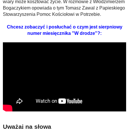
wiary może kosztować życie. W rozmowie z Włodzimierzem
Bogaczykiem opowiada o tym Tomasz Zawal z Papieskiego
Stowarzyszenia Pomoc Kościołowi w Potrzebie.
Chcesz zobaczyć i posłuchać o czym jest sierpniowy
numer miesięcznika "W drodze"?:
Uważaj na słowa