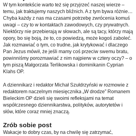
W tym kontekście warto też się przyjrzeć naszej wierze –
temu, jak traktujemy naszych bliźnich. A z tym bywa różnie…
Chyba każdy z nas ma czasami potrzebę zwrócenia komuś
uwagi – czy to w kontaktach zawodowych, czy prywatnych.
Niektórzy nie przebierają w słowach, ale są tacy, którzy mają
opory, bo się boją, że to, co powiedzą, może kogoś zaboleć.
Jak rozmawiać o tym, co trudne, jak krytykować i dlaczego
Pan Jezus mówił, że jeśli mamy coś przeciw swemu bratu,
powinniśmy porozmawiać z nim najpierw w cztery oczy? – o
tym piszą Małgorzata Terlikowska i dominikanin Cyprian
Klahs OP.
A dziennikarz i redaktor Michał Szułdrzyński w rozmowie z
redaktorem naczelnym miesięcznika „W drodze” Romanem
Bieleckim OP dzieli się swoimi refleksjami na temat
współczesnego dziennikarstwa, polityków, autorytetów i
słów, które coraz mniej znaczą.
Zrób sobie post
Wakacje to dobry czas, by na chwilę się zatrzymać,