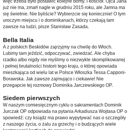
więc trzeba było postawić kolejne domy. I kościół. Ojca Jana
już nie ma, zmarł nagle w grudniu 2015 roku, ale Jamna ma
się świetnie. Nie byliście? Wybierzcie się koniecznie! O tym
uroczym miejscu i o dominikanach, którzy czekają tam
zawsze na ludzi, pisze Stanisław Zasada.
Bella Italia
A z polskich Beskidów zajrzyjmy na chwilę do Włoch.
Lubimy tam jeździć, odpoczywać, zwiedzać. Ale chyba
rzadko albo nigdy nie myślimy o niezwykle skomplikowanej
i pełnej brutalności historii tego kraju, o której opowiada
mieszkająca od wielu lat w Polsce Włoszka Tessa Capponi-
Borawska. Jak zawsze zajmująco i ciekawie! Nie
przegapcie tej rozmowy Dominika Jarczewskiego OP.
Siedem pierwszych
W naszym comiesięcznym cyklu o sakramentach Dominik
Jurczak OP odpowiada na pytania Arkadiusza Wojtasa OP o
spowiedź: czy ksiądz ma prawo wypytywać nas o szczegóły
z naszego życia, o żalu za grzechy i o budzących wiele