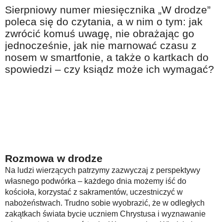
Na wesoło
Sierpniowy numer miesięcznika „W drodze”
poleca się do czytania, a w nim o tym: jak
Hobby i pasje
zwrócić komuś uwagę, nie obrażając go
Żyj aktywnie
jednocześnie, jak nie marnować czasu z
nosem w smartfonie, a także o kartkach do
60plus - najcenniejsi klienci
spowiedzi – czy ksiądz może ich wymagać?
Dobra opieka
Warto naśladować
Coś dla ducha
Smacznie i zdrowo
O finansach i społeczeństwie - edukacja nie tylko dla 60plus
Rozmowa w drodze
Ciekawe książki
Na ludzi wierzących patrzymy zazwyczaj z perspektywy
Stop samotności
własnego podwórka – każdego dnia możemy iść do
kościoła, korzystać z sakramentów, uczestniczyć w
Z internetem za pan brat
nabożeństwach. Trudno sobie wyobrazić, że w odległych
zakątkach świata bycie uczniem Chrystusa i wyznawanie
Bezpiecznie i w zgodzie z prawem