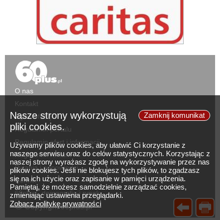
O nas
Kontakt
Nasze strony wykorzystują
Zamknij komunikat
Zgłoś ofertę
pliki cookies.
Regulamin portalu
Regulamin ofert i informacji
Używamy plików cookies, aby ułatwić Ci korzystanie z
naszego serwisu oraz do celów statystycznych. Korzystając z
Regulamin reklam
naszej strony wyrażasz zgodę na wykorzystywanie przez nas
Pytania i odpowiedzi
plików cookies. Jeśli nie blokujesz tych plików, to zgadzasz
się na ich użycie oraz zapisanie w pamięci urządzenia.
Cennik
Pamiętaj, że możesz samodzielnie zarządzać cookies,
60plus - demografia i rynek
zmieniając ustawienia przeglądarki.
©
Zobacz politykę prywatności
Copyright 60plus.pl