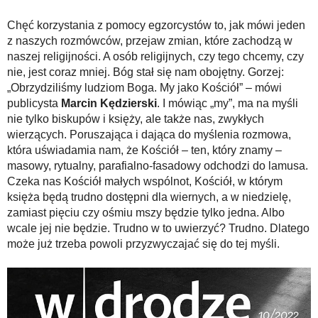
Chęć korzystania z pomocy egzorcystów to, jak mówi jeden
z naszych rozmówców, przejaw zmian, które zachodzą w
naszej religijności. A osób religijnych, czy tego chcemy, czy
nie, jest coraz mniej. Bóg stał się nam obojętny. Gorzej:
„Obrzydziliśmy ludziom Boga. My jako Kościół” – mówi
publicysta
Marcin Kędzierski
. I mówiąc „my”, ma na myśli
nie tylko biskupów i księży, ale także nas, zwykłych
wierzących. Poruszająca i dająca do myślenia rozmowa,
która uświadamia nam, że Kościół – ten, który znamy –
masowy, rytualny, parafialno-fasadowy odchodzi do lamusa.
Czeka nas Kościół małych wspólnot, Kościół, w którym
księża będą trudno dostępni dla wiernych, a w niedzielę,
zamiast pięciu czy ośmiu mszy będzie tylko jedna. Albo
wcale jej nie będzie. Trudno w to uwierzyć? Trudno. Dlatego
może już trzeba powoli przyzwyczajać się do tej myśli.