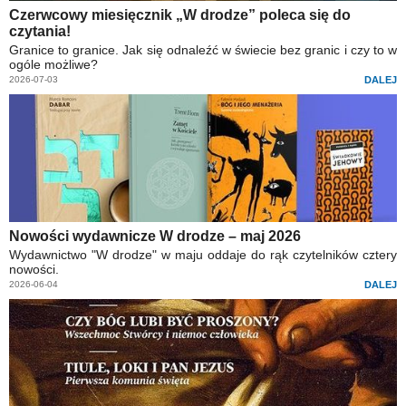
Czerwcowy miesięcznik „W drodze” poleca się do
czytania!
Granice to granice. Jak się odnaleźć w świecie bez granic i czy to w
ogóle możliwe?
2026-07-03
DALEJ
Nowości wydawnicze W drodze – maj 2026
Wydawnictwo "W drodze" w maju oddaje do rąk czytelników cztery
nowości.
2026-06-04
DALEJ