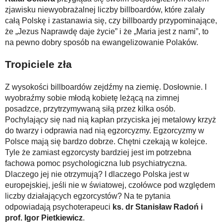
zjawisku niewyobrażalnej liczby billboardów, które zalały
całą Polskę i zastanawia się, czy billboardy przypominające,
że „Jezus Naprawdę daje życie” i że „Maria jest z nami”, to
na pewno dobry sposób na ewangelizowanie Polaków.
Tropiciele zła
Z wysokości billboardów zejdźmy na ziemię. Dosłownie. I
wyobraźmy sobie młodą kobietę leżącą na zimnej
posadzce, przytrzymywaną siłą przez kilka osób.
Pochylający się nad nią kapłan przyciska jej metalowy krzyż
do twarzy i odprawia nad nią egzorcyzmy. Egzorcyzmy w
Polsce mają się bardzo dobrze. Chętni czekają w kolejce.
Tyle że zamiast egzorcysty bardziej jest im potrzebna
fachowa pomoc psychologiczna lub psychiatryczna.
Dlaczego jej nie otrzymują? I dlaczego Polska jest w
europejskiej, jeśli nie w światowej, czołówce pod względem
liczby działających egzorcystów? Na te pytania
odpowiadają psychoterapeuci
ks. dr Stanisław Radoń i
prof. Igor Pietkiewicz
.