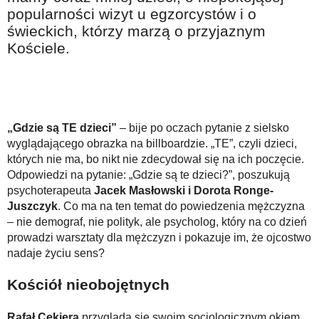
Na wesoło
popularności wizyt u egzorcystów i o
świeckich, którzy marzą o przyjaznym
Hobby i pasje
Kościele.
Żyj aktywnie
60plus - najcenniejsi klienci
Dobra opieka
„Gdzie są TE dzieci”
– bije po oczach pytanie z sielsko
Warto naśladować
wyglądającego obrazka na billboardzie. „TE”, czyli dzieci,
Coś dla ducha
których nie ma, bo nikt nie zdecydował się na ich poczęcie.
Odpowiedzi na pytanie: „Gdzie są te dzieci?”, poszukują
Smacznie i zdrowo
psychoterapeuta
Jacek Masłowski i Dorota Ronge-
Juszczyk
. Co ma na ten temat do powiedzenia mężczyzna
O finansach i społeczeństwie - edukacja nie tylko dla 60plus
– nie demograf, nie polityk, ale psycholog, który na co dzień
Ciekawe książki
prowadzi warsztaty dla mężczyzn i pokazuje im, że ojcostwo
nadaje życiu sens?
Stop samotności
Kościół nieobojętnych
Z internetem za pan brat
Bezpiecznie i w zgodzie z prawem
Rafał Cekiera
przygląda się swoim socjologicznym okiem