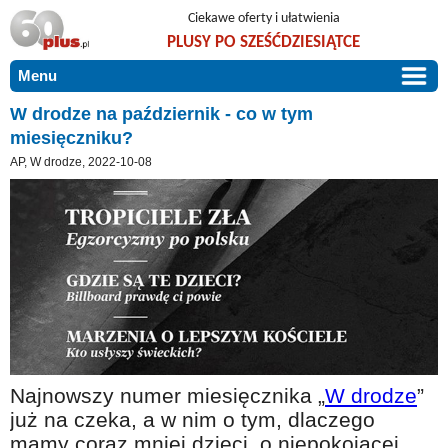
Ciekawe oferty i ułatwienia
PLUSY PO SZEŚĆDZIESIĄTCE
Menu
START
W drodze na październik - co w tym
miesięczniku?
PROMOCJE
AP, W drodze, 2022-10-08
ARTYKUŁY
DLA BLISKICH
Szczególnie polecamy
ZGŁOŚ OFERTĘ
Użyteczne porady
O NAS
Szlachetne zdrowie
KONTAKT
Mieszkaj wygodnie i bez barier
Warto wiedzieć!
Podróże i wypoczynek
Najnowszy numer miesięcznika „
W drodze
”
już na czeka, a w nim o tym, dlaczego
Taniej, okazyjnie, specjalnie dla 60plus
mamy coraz mniej dzieci, o niepokojącej