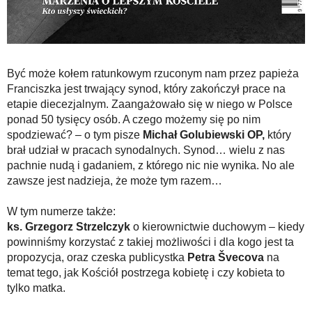
Być może kołem ratunkowym rzuconym nam przez papieża
Franciszka jest trwający synod, który zakończył prace na
etapie diecezjalnym. Zaangażowało się w niego w Polsce
ponad 50 tysięcy osób. A czego możemy się po nim
spodziewać? – o tym pisze
Michał Golubiewski OP,
który
brał udział w pracach synodalnych. Synod… wielu z nas
pachnie nudą i gadaniem, z którego nic nie wynika. No ale
zawsze jest nadzieja, że może tym razem…
W tym numerze także:
ks. Grzegorz Strzelczyk
o kierownictwie duchowym – kiedy
powinniśmy korzystać z takiej możliwości i dla kogo jest ta
propozycja, oraz czeska publicystka
Petra Švecova
na
temat tego, jak Kościół postrzega kobietę i czy kobieta to
tylko matka.