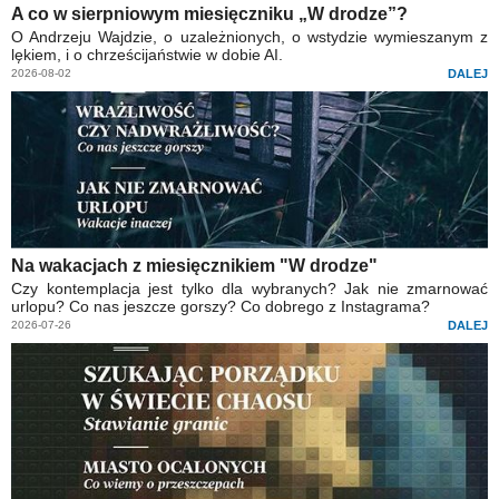
A co w sierpniowym miesięczniku „W drodze”?
O Andrzeju Wajdzie, o uzależnionych, o wstydzie wymieszanym z
lękiem, i o chrześcijaństwie w dobie AI.
2026-08-02
DALEJ
Na wakacjach z miesięcznikiem "W drodze"
Czy kontemplacja jest tylko dla wybranych? Jak nie zmarnować
urlopu? Co nas jeszcze gorszy? Co dobrego z Instagrama?
2026-07-26
DALEJ