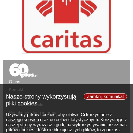
O nas
Kontakt
Nasze strony wykorzystują
Zamknij komunikat
Zgłoś ofertę
pliki cookies.
Regulamin portalu
Regulamin ofert i informacji
Używamy plików cookies, aby ułatwić Ci korzystanie z
naszego serwisu oraz do celów statystycznych. Korzystając z
Regulamin reklam
naszej strony wyrażasz zgodę na wykorzystywanie przez nas
Pytania i odpowiedzi
plików cookies. Jeśli nie blokujesz tych plików, to zgadzasz