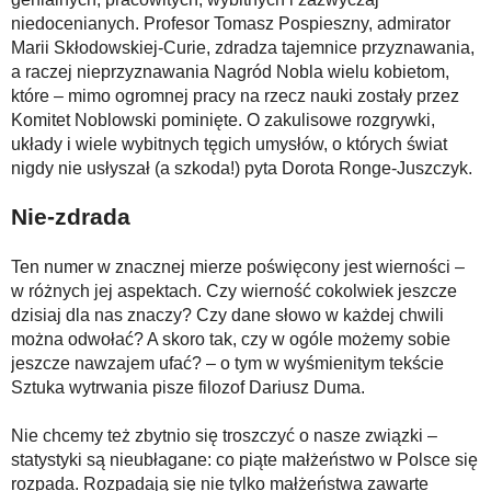
niedocenianych. Profesor Tomasz Pospieszny, admirator
Marii Skłodowskiej-Curie, zdradza tajemnice przyznawania,
a raczej nieprzyznawania Nagród Nobla wielu kobietom,
które – mimo ogromnej pracy na rzecz nauki zostały przez
Komitet Noblowski pominięte. O zakulisowe rozgrywki,
układy i wiele wybitnych tęgich umysłów, o których świat
nigdy nie usłyszał (a szkoda!) pyta Dorota Ronge-Juszczyk.
Nie-zdrada
Ten numer w znacznej mierze poświęcony jest wierności –
w różnych jej aspektach. Czy wierność cokolwiek jeszcze
dzisiaj dla nas znaczy? Czy dane słowo w każdej chwili
można odwołać? A skoro tak, czy w ogóle możemy sobie
jeszcze nawzajem ufać? – o tym w wyśmienitym tekście
Sztuka wytrwania pisze filozof Dariusz Duma.
Nie chcemy też zbytnio się troszczyć o nasze związki –
statystyki są nieubłagane: co piąte małżeństwo w Polsce się
rozpada. Rozpadają się nie tylko małżeństwa zawarte