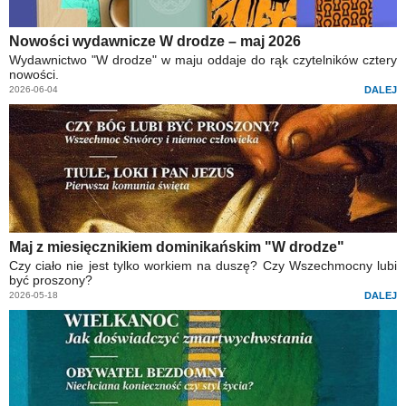
Nowości wydawnicze W drodze – maj 2026
Wydawnictwo "W drodze" w maju oddaje do rąk czytelników cztery
nowości.
2026-06-04
DALEJ
Maj z miesięcznikiem dominikańskim "W drodze"
Czy ciało nie jest tylko workiem na duszę? Czy Wszechmocny lubi
być proszony?
2026-05-18
DALEJ