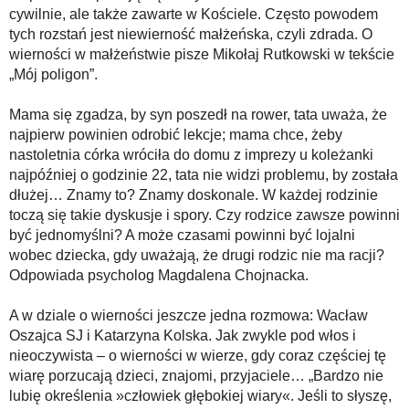
cywilnie, ale także zawarte w Kościele. Często powodem
tych rozstań jest niewierność małżeńska, czyli zdrada. O
wierności w małżeństwie pisze Mikołaj Rutkowski w tekście
„Mój poligon”.
Mama się zgadza, by syn poszedł na rower, tata uważa, że
najpierw powinien odrobić lekcje; mama chce, żeby
nastoletnia córka wróciła do domu z imprezy u koleżanki
najpóźniej o godzinie 22, tata nie widzi problemu, by została
dłużej… Znamy to? Znamy doskonale. W każdej rodzinie
toczą się takie dyskusje i spory. Czy rodzice zawsze powinni
być jednomyślni? A może czasami powinni być lojalni
wobec dziecka, gdy uważają, że drugi rodzic nie ma racji?
Odpowiada psycholog Magdalena Chojnacka.
A w dziale o wierności jeszcze jedna rozmowa: Wacław
Oszajca SJ i Katarzyna Kolska. Jak zwykle pod włos i
nieoczywista – o wierności w wierze, gdy coraz częściej tę
wiarę porzucają dzieci, znajomi, przyjaciele… „Bardzo nie
lubię określenia »człowiek głębokiej wiary«. Jeśli to słyszę,