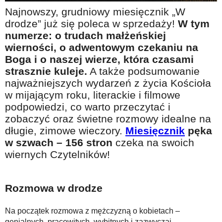
Na wesoło
Najnowszy, grudniowy miesięcznik „W
drodze” już się poleca w sprzedaży!
W tym
Hobby i pasje
numerze: o trudach małżeńskiej
Żyj aktywnie
wierności, o adwentowym czekaniu na
Boga i o naszej wierze, która czasami
60plus - najcenniejsi klienci
strasznie kuleje.
A także podsumowanie
Dobra opieka
najważniejszych wydarzeń z życia Kościoła
Warto naśladować
w mijającym roku, literackie i filmowe
podpowiedzi, co warto przeczytać i
Coś dla ducha
zobaczyć oraz świetne rozmowy idealne na
Smacznie i zdrowo
długie, zimowe wieczory.
Miesięcznik
pęka
w szwach – 156 stron
czeka na swoich
O finansach i społeczeństwie - edukacja nie tylko dla 60plus
wiernych Czytelników!
Ciekawe książki
Stop samotności
Rozmowa w drodze
Z internetem za pan brat
Na początek rozmowa z mężczyzną o kobietach –
Bezpiecznie i w zgodzie z prawem
genialnych, pracowitych, wybitnych i zazwyczaj