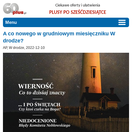
Ciekawe oferty i ułatwienia
PLUSY PO SZEŚĆDZIESIĄTCE
Menu
START
A co nowego w grudniowym miesięczniku W
drodze?
PROMOCJE
AP, W drodze, 2022-12-10
ARTYKUŁY
DLA BLISKICH
Szczególnie polecamy
ZGŁOŚ OFERTĘ
Użyteczne porady
O NAS
Szlachetne zdrowie
KONTAKT
Mieszkaj wygodnie i bez barier
Warto wiedzieć!
Podróże i wypoczynek
Taniej, okazyjnie, specjalnie dla 60plus