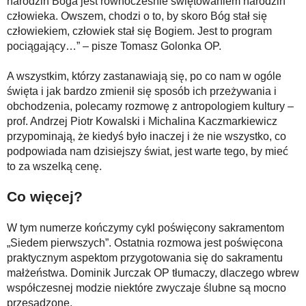
narodzin Boga jest równocześnie świętowaniem narodzin
człowieka. Owszem, chodzi o to, by skoro Bóg stał się
człowiekiem, człowiek stał się Bogiem. Jest to program
pociągający…” – pisze Tomasz Golonka OP.
A wszystkim, którzy zastanawiają się, po co nam w ogóle
święta i jak bardzo zmienił się sposób ich przeżywania i
obchodzenia, polecamy rozmowę z antropologiem kultury –
prof. Andrzej Piotr Kowalski i Michalina Kaczmarkiewicz
przypominają, że kiedyś było inaczej i że nie wszystko, co
podpowiada nam dzisiejszy świat, jest warte tego, by mieć
to za wszelką cenę.
Co więcej?
W tym numerze kończymy cykl poświęcony sakramentom
„Siedem pierwszych”. Ostatnia rozmowa jest poświęcona
praktycznym aspektom przygotowania się do sakramentu
małżeństwa. Dominik Jurczak OP tłumaczy, dlaczego wbrew
współczesnej modzie niektóre zwyczaje ślubne są mocno
przesadzone.