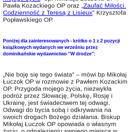
Na wesoło
Pawła Kozackiego OP oraz „
Zaufać Miłości.
Codzienność z Teresą z Lisieux
” Krzysztofa
Hobby i pasje
Popławskiego OP.
Żyj aktywnie
60plus - najcenniejsi klienci
Poniżej dla zainteresowanych - krótko o 1 z 2 pozycji
Dobra opieka
książkowych wydanych we wrześniu przez
dominikańskie wydawnictwo "W drodze":
Warto naśladować
Coś dla ducha
„Nie boję się tego świata” – mówi bp Mikołaj
Smacznie i zdrowo
Łuczok OP w rozmowie z Pawłem Kozackim
O finansach i społeczeństwie - edukacja nie tylko dla 60plus
OP. Przygoda mojego życia, niezwykła
podróż przez Słowację, Polskę, Rosję i
Ciekawe książki
Ukrainę, jest świadectwem tej odwagi.
Stop samotności
Odwagi do bycia sobą i odkrywania na
swoich drogach Bożego działania. Biskup
Z internetem za pan brat
Mikołaj Łuczok OP opowiada o własnym
Bezpiecznie i w zgodzie z prawem
życiu, o odnalezieniu swojego miejsca w