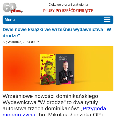
Ciekawe oferty i ułatwienia
PLUSY PO SZEŚĆDZIESIĄTCE
Menu
START
Dwie nowe książki we wrześniu wydawnictwa "W
drodze"
PROMOCJE
AP, W drodze, 2024-09-06
ARTYKUŁY
DLA BLISKICH
Szczególnie polecamy
ZGŁOŚ OFERTĘ
Użyteczne porady
O NAS
Szlachetne zdrowie
KONTAKT
Mieszkaj wygodnie i bez barier
Warto wiedzieć!
Wrześniowe nowości dominikańskiego
Podróże i wypoczynek
Wydawnictwa "W drodze" to dwa tytuły
autorstwa trzech dominikanów: „
Przygoda
Taniej, okazyjnie, specjalnie dla 60plus
mojego życia
” bp. Mikołaja Łuczoka OP i