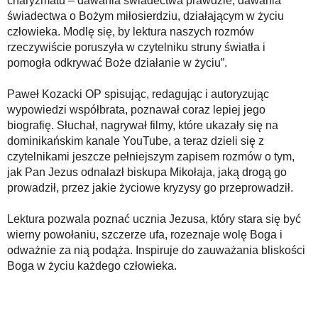
charyzmatu – dawania świadectwa prawdzie; dawania
świadectwa o Bożym miłosierdziu, działającym w życiu
człowieka. Modlę się, by lektura naszych rozmów
rzeczywiście poruszyła w czytelniku struny światła i
pomogła odkrywać Boże działanie w życiu”.
Paweł Kozacki OP spisując, redagując i autoryzując
wypowiedzi współbrata, poznawał coraz lepiej jego
biografię. Słuchał, nagrywał filmy, które ukazały się na
dominikańskim kanale YouTube, a teraz dzieli się z
czytelnikami jeszcze pełniejszym zapisem rozmów o tym,
jak Pan Jezus odnalazł biskupa Mikołaja, jaką drogą go
prowadził, przez jakie życiowe kryzysy go przeprowadził.
Lektura pozwala poznać ucznia Jezusa, który stara się być
wierny powołaniu, szczerze ufa, rozeznaje wolę Boga i
odważnie za nią podąża. Inspiruje do zauważania bliskości
Boga w życiu każdego człowieka.