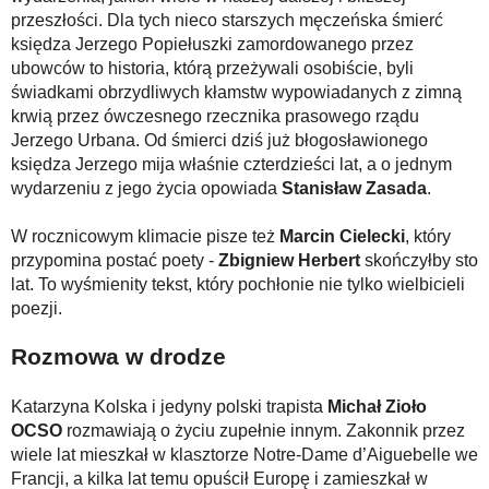
przeszłości. Dla tych nieco starszych męczeńska śmierć
księdza Jerzego Popiełuszki zamordowanego przez
ubowców to historia, którą przeżywali osobiście, byli
świadkami obrzydliwych kłamstw wypowiadanych z zimną
krwią przez ówczesnego rzecznika prasowego rządu
Jerzego Urbana. Od śmierci dziś już błogosławionego
księdza Jerzego mija właśnie czterdzieści lat, a o jednym
wydarzeniu z jego życia opowiada
Stanisław Zasada
.
W rocznicowym klimacie pisze też
Marcin Cielecki
, który
przypomina postać poety -
Zbigniew Herbert
skończyłby sto
lat. To wyśmienity tekst, który pochłonie nie tylko wielbicieli
poezji.
Rozmowa w drodze
Katarzyna Kolska i jedyny polski trapista
Michał Zioło
OCSO
rozmawiają o życiu zupełnie innym. Zakonnik przez
wiele lat mieszkał w klasztorze Notre-Dame d’Aiguebelle we
Francji, a kilka lat temu opuścił Europę i zamieszkał w