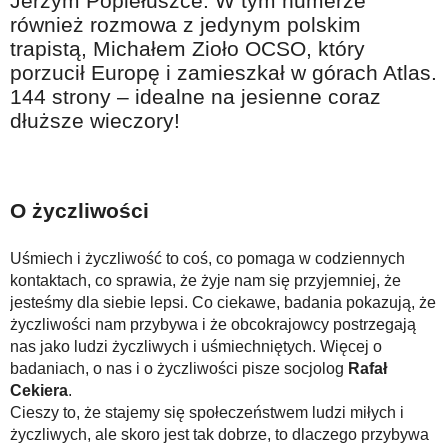
Jerzym Popiełuszce. W tym numerze
Na wesoło
również rozmowa z jedynym polskim
trapistą, Michałem Zioło OCSO, który
Hobby i pasje
porzucił Europę i zamieszkał w górach Atlas.
Żyj aktywnie
144 strony – idealne na jesienne coraz
dłuższe wieczory!
60plus - najcenniejsi klienci
Dobra opieka
Warto naśladować
O życzliwości
Coś dla ducha
Smacznie i zdrowo
Uśmiech i życzliwość to coś, co pomaga w codziennych
kontaktach, co sprawia, że żyje nam się przyjemniej, że
O finansach i społeczeństwie - edukacja nie tylko dla 60plus
jesteśmy dla siebie lepsi. Co ciekawe, badania pokazują, że
życzliwości nam przybywa i że obcokrajowcy postrzegają
Ciekawe książki
nas jako ludzi życzliwych i uśmiechniętych. Więcej o
Stop samotności
badaniach, o nas i o życzliwości pisze socjolog
Rafał
Cekiera
.
Z internetem za pan brat
Cieszy to, że stajemy się społeczeństwem ludzi miłych i
Bezpiecznie i w zgodzie z prawem
życzliwych, ale skoro jest tak dobrze, to dlaczego przybywa