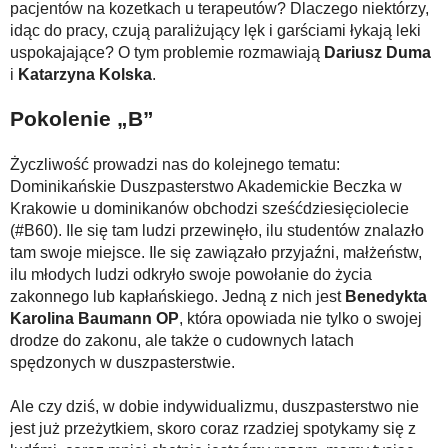
pacjentów na kozetkach u terapeutów? Dlaczego niektórzy,
idąc do pracy, czują paraliżujący lęk i garściami łykają leki
uspokajające? O tym problemie rozmawiają
Dariusz Duma
i
Katarzyna Kolska
.
Pokolenie „B”
Życzliwość prowadzi nas do kolejnego tematu:
Dominikańskie Duszpasterstwo Akademickie Beczka w
Krakowie u dominikanów obchodzi sześćdziesięciolecie
(#B60). Ile się tam ludzi przewinęło, ilu studentów znalazło
tam swoje miejsce. Ile się zawiązało przyjaźni, małżeństw,
ilu młodych ludzi odkryło swoje powołanie do życia
zakonnego lub kapłańskiego. Jedną z nich jest
Benedykta
Karolina Baumann OP
, która opowiada nie tylko o swojej
drodze do zakonu, ale także o cudownych latach
spędzonych w duszpasterstwie.
Ale czy dziś, w dobie indywidualizmu, duszpasterstwo nie
jest już przeżytkiem, skoro coraz rzadziej spotykamy się z