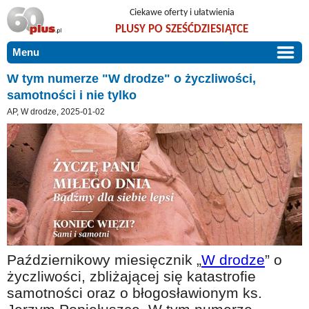
Ciekawe oferty i ułatwienia
PLUSY PO SZEŚĆDZIESIĄTCE
Menu
START
W tym numerze "W drodze" o życzliwości,
samotności i nie tylko
PROMOCJE
AP, W drodze, 2025-01-02
ARTYKUŁY
DLA BLISKICH
Szczególnie polecamy
ZGŁOŚ OFERTĘ
Użyteczne porady
O NAS
Szlachetne zdrowie
KONTAKT
Mieszkaj wygodnie i bez barier
Warto wiedzieć!
Październikowy miesięcznik „
W drodze
” o
Podróże i wypoczynek
życzliwości, zbliżającej się katastrofie
samotności oraz o błogosławionym ks.
Taniej, okazyjnie, specjalnie dla 60plus