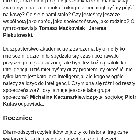
ludźmi, coraz mniej chętnie jesteśmy razem, mamy tysiąc
znajomych na Facebooku i nikogo, z kim moglibyśmy pójść
na kawę? Co się z nami stało? Czy jesteśmy jeszcze
wspólnotą jako naród, jako społeczeństwo, jako rodzina? O
tym rozmawiają
Tomasz Maćkowiak
i
Jarema
Piekutowski
.
Duszpasterstwo akademickie z założenia było nie tylko
miejscem, gdzie miło spędzało się czas i poznawało
przyszłego męża czy żonę, ale było też kuźnią katolickiej
inteligencji. Dziś mielibyśmy duży problem, by określić, nie
tylko kto to jest katolicka inteligencja, ale kogo w ogóle
należy zaliczyć do inteligencji. Czym ona się różni od reszty
społeczeństwa? I czy istnieje jeszcze taka grupa
społeczna?
Michalina Kaczmarkiewicz
pyta, socjolog
Piotr
Kulas
odpowiada.
Rocznice
Dla młodszych czytelników to już tylko historia, tragiczne
wydarzenia, jakich wiele w naszej dalszej i bliższej