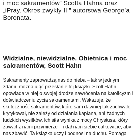
i moc sakramentów” Scotta Hahna oraz
Na wesoło
„iPray. Okres zwykły III” autorstwa George’a
Hobby i pasje
Boronata.
Żyj aktywnie
60plus - najcenniejsi klienci
Dobra opieka
Warto naśladować
Widzialne, niewidzialne. Obietnica i moc
sakramentów, Scott Hahn
Coś dla ducha
Smacznie i zdrowo
Sakramenty zaprowadzą nas do nieba – tak w jednym
zdaniu można ująć przesłanie tej książki. Scott Hahn
O finansach i społeczeństwie - edukacja nie tylko dla 60plus
opowiada w niej o swojej drodze nawrócenia na katolicyzm i
Ciekawe książki
doświadczeniu życia sakramentami. Wskazuje, że
skuteczność sakramentów, które sam dawniej tak zuchwale
Stop samotności
krytykował, nie zależy od działania kapłana, ani żadnych
ludzkich wysiłków. Ich siła wynika z mocy Chrystusa, który
Z internetem za pan brat
zawarł z nami przymierze – i dał nam siebie całkowicie, aby
Bezpiecznie i w zgodzie z prawem
nas zbawić. Ta książka uczy i podnosi na duchu. Pomaga