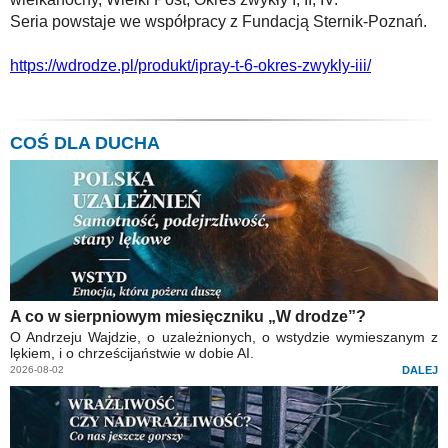
Seria powstaje we współpracy z Fundacją Sternik-Poznań.
https://wdrodze.pl/produkt/ipray-t-6-okres-zwykly-iii/
COŚ DLA DUCHA
A co w sierpniowym miesięczniku „W drodze”?
O Andrzeju Wajdzie, o uzależnionych, o wstydzie wymieszanym z
lękiem, i o chrześcijaństwie w dobie AI.
2026-08-02
DALEJ