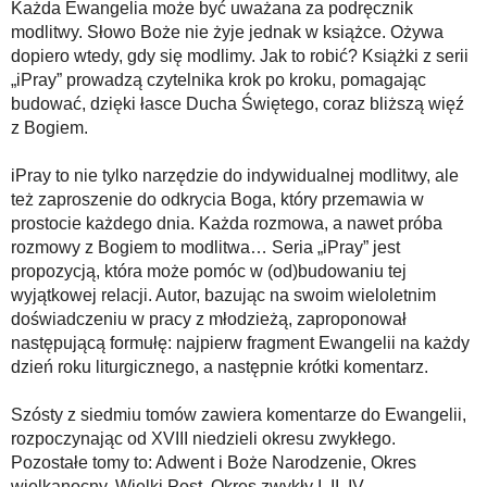
Każda Ewangelia może być uważana za podręcznik
modlitwy. Słowo Boże nie żyje jednak w książce. Ożywa
dopiero wtedy, gdy się modlimy. Jak to robić? Książki z serii
„iPray” prowadzą czytelnika krok po kroku, pomagając
budować, dzięki łasce Ducha Świętego, coraz bliższą więź
z Bogiem.
iPray to nie tylko narzędzie do indywidualnej modlitwy, ale
też zaproszenie do odkrycia Boga, który przemawia w
prostocie każdego dnia. Każda rozmowa, a nawet próba
rozmowy z Bogiem to modlitwa… Seria „iPray” jest
propozycją, która może pomóc w (od)budowaniu tej
wyjątkowej relacji. Autor, bazując na swoim wieloletnim
doświadczeniu w pracy z młodzieżą, zaproponował
następującą formułę: najpierw fragment Ewangelii na każdy
dzień roku liturgicznego, a następnie krótki komentarz.
Szósty z siedmiu tomów zawiera komentarze do Ewangelii,
rozpoczynając od XVIII niedzieli okresu zwykłego.
Pozostałe tomy to: Adwent i Boże Narodzenie, Okres
wielkanocny, Wielki Post, Okres zwykły I, II, IV.