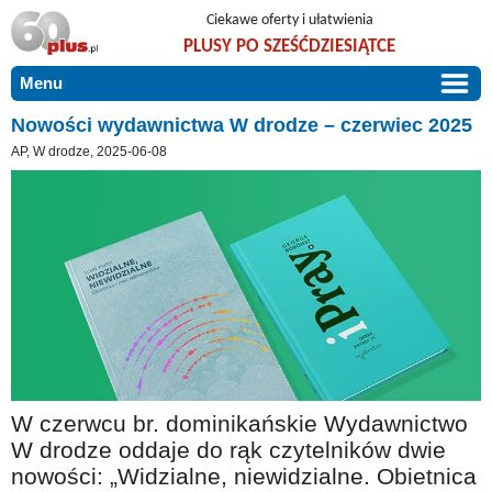
Ciekawe oferty i ułatwienia
PLUSY PO SZEŚĆDZIESIĄTCE
Menu
START
Nowości wydawnictwa W drodze – czerwiec 2025
AP, W drodze, 2025-06-08
PROMOCJE
ARTYKUŁY
DLA BLISKICH
Szczególnie polecamy
ZGŁOŚ OFERTĘ
Użyteczne porady
O NAS
Szlachetne zdrowie
KONTAKT
Mieszkaj wygodnie i bez barier
Warto wiedzieć!
W czerwcu br. dominikańskie Wydawnictwo
Podróże i wypoczynek
W drodze oddaje do rąk czytelników dwie
Taniej, okazyjnie, specjalnie dla 60plus
nowości: „Widzialne, niewidzialne. Obietnica