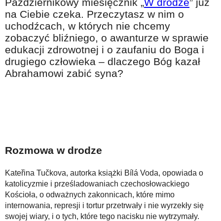
Październikowy miesięcznik „
W drodze
” już
Na wesoło
na Ciebie czeka. Przeczytasz w nim o
Hobby i pasje
uchodźcach, w których nie chcemy
zobaczyć bliźniego, o awanturze w sprawie
Żyj aktywnie
edukacji zdrowotnej i o zaufaniu do Boga i
60plus - najcenniejsi klienci
drugiego człowieka – dlaczego Bóg kazał
Abrahamowi zabić syna?
Dobra opieka
Warto naśladować
Coś dla ducha
Smacznie i zdrowo
O finansach i społeczeństwie - edukacja nie tylko dla 60plus
Rozmowa w drodze
Ciekawe książki
Kateřina Tučkova, autorka książki Bílá Voda, opowiada o
Stop samotności
katolicyzmie i prześladowaniach czechosłowackiego
Kościoła, o odważnych zakonnicach, które mimo
Z internetem za pan brat
internowania, represji i tortur przetrwały i nie wyrzekły się
Bezpiecznie i w zgodzie z prawem
swojej wiary, i o tych, które tego nacisku nie wytrzymały.