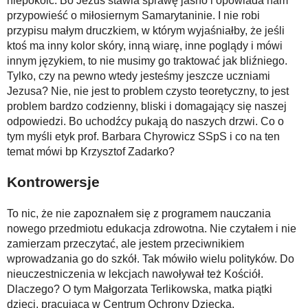
niepokoić. Bo Jezus stawia sprawę jasno i opowiada nam
przypowieść o miłosiernym Samarytaninie. I nie robi
przypisu małym druczkiem, w którym wyjaśniałby, że jeśli
ktoś ma inny kolor skóry, inną wiarę, inne poglądy i mówi
innym językiem, to nie musimy go traktować jak bliźniego.
Tylko, czy na pewno wtedy jesteśmy jeszcze uczniami
Jezusa? Nie, nie jest to problem czysto teoretyczny, to jest
problem bardzo codzienny, bliski i domagający się naszej
odpowiedzi. Bo uchodźcy pukają do naszych drzwi. Co o
tym myśli etyk prof. Barbara Chyrowicz SSpS i co na ten
temat mówi bp Krzysztof Zadarko?
Kontrowersje
To nic, że nie zapoznałem się z programem nauczania
nowego przedmiotu edukacja zdrowotna. Nie czytałem i nie
zamierzam przeczytać, ale jestem przeciwnikiem
wprowadzania go do szkół. Tak mówiło wielu polityków. Do
nieuczestniczenia w lekcjach nawoływał też Kościół.
Dlaczego? O tym Małgorzata Terlikowska, matka piątki
dzieci, pracująca w Centrum Ochrony Dziecka.