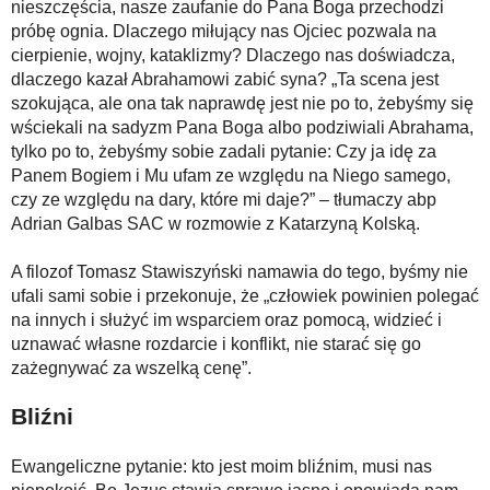
nieszczęścia, nasze zaufanie do Pana Boga przechodzi
próbę ognia. Dlaczego miłujący nas Ojciec pozwala na
cierpienie, wojny, kataklizmy? Dlaczego nas doświadcza,
dlaczego kazał Abrahamowi zabić syna? „Ta scena jest
szokująca, ale ona tak naprawdę jest nie po to, żebyśmy się
wściekali na sadyzm Pana Boga albo podziwiali Abrahama,
tylko po to, żebyśmy sobie zadali pytanie: Czy ja idę za
Panem Bogiem i Mu ufam ze względu na Niego samego,
czy ze względu na dary, które mi daje?” – tłumaczy abp
Adrian Galbas SAC w rozmowie z Katarzyną Kolską.
A filozof Tomasz Stawiszyński namawia do tego, byśmy nie
ufali sami sobie i przekonuje, że „człowiek powinien polegać
na innych i służyć im wsparciem oraz pomocą, widzieć i
uznawać własne rozdarcie i konflikt, nie starać się go
zażegnywać za wszelką cenę”.
Bliźni
Ewangeliczne pytanie: kto jest moim bliźnim, musi nas