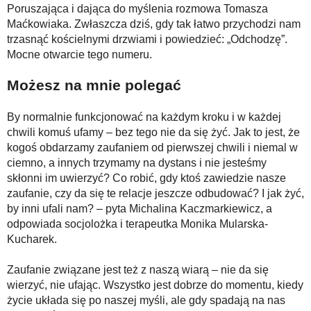
Poruszająca i dająca do myślenia rozmowa Tomasza
Maćkowiaka. Zwłaszcza dziś, gdy tak łatwo przychodzi nam
trzasnąć kościelnymi drzwiami i powiedzieć: „Odchodzę”.
Mocne otwarcie tego numeru.
Możesz na mnie polegać
By normalnie funkcjonować na każdym kroku i w każdej
chwili komuś ufamy – bez tego nie da się żyć. Jak to jest, że
kogoś obdarzamy zaufaniem od pierwszej chwili i niemal w
ciemno, a innych trzymamy na dystans i nie jesteśmy
skłonni im uwierzyć? Co robić, gdy ktoś zawiedzie nasze
zaufanie, czy da się te relacje jeszcze odbudować? I jak żyć,
by inni ufali nam? – pyta Michalina Kaczmarkiewicz, a
odpowiada socjolożka i terapeutka Monika Mularska-
Kucharek.
Zaufanie związane jest też z naszą wiarą – nie da się
wierzyć, nie ufając. Wszystko jest dobrze do momentu, kiedy
życie układa się po naszej myśli, ale gdy spadają na nas