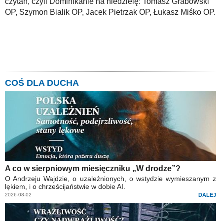
czytań, czyli Dominikanie na niedzielę: Tomasz Grabowski
OP, Szymon Bialik OP, Jacek Pietrzak OP, Łukasz Miśko OP.
COŚ DLA DUCHA
A co w sierpniowym miesięczniku „W drodze”?
O Andrzeju Wajdzie, o uzależnionych, o wstydzie wymieszanym z
lękiem, i o chrześcijaństwie w dobie AI.
2026-08-02
DALEJ