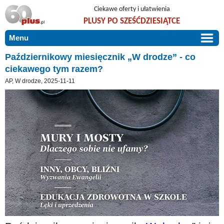
Ciekawe oferty i ułatwienia
PLUSY PO SZEŚĆDZIESIĄTCE
Menu
START
Październikowy miesięcznik „W drodze” - co
ciekawego tym razem?
PROMOCJE
AP, W drodze, 2025-11-11
ARTYKUŁY
DLA BLISKICH
Szczególnie polecamy
ZGŁOŚ OFERTĘ
Użyteczne porady
O NAS
Szlachetne zdrowie
KONTAKT
Mieszkaj wygodnie i bez barier
Warto wiedzieć!
Podróże i wypoczynek
Taniej, okazyjnie, specjalnie dla 60plus