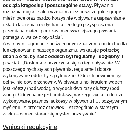
odciąża kręgosłup i poszczególne stawy
. Pływanie
rozluźnia mięśnie ale i wzmacnia też poszczególne grupy
mięśniowe oraz bardzo korzystnie wpływa na usprawnianie
układu krążenia i oddychania. Do tego przyspieszona
przemiana materii podczas intensywniejszego pływania,
pomaga w walce z otyłością”.
A w innym fragmencie poświęconym znaczeniu oddechu dla
funkcjonowania naszego organizmu, wskazuje
potrzebę
dbania o to, by nasz oddech był regularny i dogłębny
. I
pisał tak: „Doskonale przyczynia się do tego pływanie. W
poszczególnych stylach pływania, regularne i dobrze
wykonywane oddechy są rytmiczne. Oddech powinien być
pełny, nie powierzchowny. W pływaniu np. kraulem wdech
jest krótszy (nad wodą), a wydech dwa razy dłuższy (pod
wodą). Oddychanie jest podstawą naszego życia, a dobrze
wykonywane, przynosi sukcesy w pływaniu i … pozytywnym
myśleniu. A przecież człowiek – szczególnie w starszym
wieku – winien starać się myśleć pozytywnie”.
Wnioski redakcyjne
: