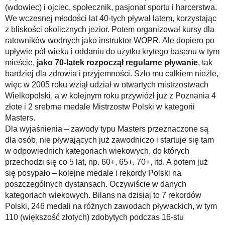
(wdowiec) i ojciec, społecznik, pasjonat sportu i harcerstwa.
We wczesnej młodości lat 40-tych pływał latem, korzystając
z bliskości okolicznych jezior. Potem organizował kursy dla
ratowników wodnych jako instruktor WOPR. Ale dopiero po
upływie pół wieku i oddaniu do użytku krytego basenu w tym
mieście,
jako 70-latek rozpoczął regularne pływanie
, tak
bardziej dla zdrowia i przyjemności. Szło mu całkiem nieźle,
więc w 2005 roku wziął udział w otwartych mistrzostwach
Wielkopolski, a w kolejnym roku przywiózł już z Poznania 4
złote i 2 srebrne medale Mistrzostw Polski w kategorii
Masters.
Dla wyjaśnienia – zawody typu Masters przeznaczone są
dla osób, nie pływających już zawodniczo i startuje się tam
w odpowiednich kategoriach wiekowych, do których
przechodzi się co 5 lat, np. 60+, 65+, 70+, itd. A potem już
się posypało – kolejne medale i rekordy Polski na
poszczególnych dystansach. Oczywiście w danych
kategoriach wiekowych. Bilans na dzisiaj to 7 rekordów
Polski, 246 medali na różnych zawodach pływackich, w tym
110 (większość złotych) zdobytych podczas 16-stu