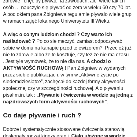
zdrowie i chęć by pływać na zawodach, ale wiele takich
osób … nauczyło się pływać od zera w wieku 60 czy 70 lat.
A pod okiem pana Zbigniewa regularnie pływało wiele grup
w ramach zajęć lokalnego Uniwersytetu III Wieku.
A więc o co tym ludziom chodzi ? Czy warto ich
naśladować ?
Po co się męczyć, zamiast odpoczywać
sobie w domu na kanapie przed telewizorem? Przecież już
nie to zdrowie albo że to kosztuje, czy też że nie ma czasu ...
. Jest tyle wymówek, że to nie dla nas.
A chodzi o
AKTYWNOŚĆ RUCHOWĄ
! Pan Zbigniew w wydanych
przez siebie publikacjach, w tym w „Aktywne życie po
siedemdziesiątce”, zachęcał do każdej formy aktywności,
społecznej czy w szczególności ruchowej. A o pływaniu
pisał m.in. tak :
„Pływanie i ćwiczenia w wodzie są jedną z
najzdrowszych form aktywności ruchowych".
Co daje pływanie i ruch ?
Dobrze i systematycznie stosowane ćwiczenia stanowią
doskonały rodzaj kinezyterapii.
Ciało ułożone w wodzie