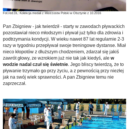
Fot.red.DL: Kolekcja medali z Mistrzostw Polski w Olsztynie z 10.2016
Pan Zbigniew - jak twierdził - starty w zawodach pływackich
pozostawiał nieco młodszym i pływał już tylko dla zdrowia i
podtrzymania kondycji. W wieku nawet 87 lat regularnie 2-3
razy w tygodniu przepływał swoje treningowe dystanse. Miał
nieco kłopotów z dłuższym chodzeniem, zdarzał się jakiś
zawrót głowy, ze wzrokiem już nie tak jak kiedyś, ale
w
wodzie nadal czuł się świetnie
. Jego bliscy twierdzą, że to
pływanie trzymało go przy życiu, a z pewnością przy niezłej
jak na swój wiek sprawności. A pan Zbigniew temu nie
zaprzeczał.