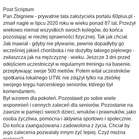
Post Scriptum
Pan Zbigniew - prywatnie tata założyciela portalu 60plus.pl -
zmarł nagle w lipcu 2020 roku w wieku ponad 87 lat. Przeżył
wiekowo niemal wszystkich swoich kolegów, do końca
pozostając w niezłej sprawności fizycznej. Tak jak chciał.
Jak mawiał - gdyby nie pływanie, pewnie dopadłyby go
wcześniej jakieś choróbska i nie dożyłby takiego pięknego -
zwłaszcza jak na mężczyznę - wieku. Jeszcze 3 dni przed
odejściem uczestniczył w regularnym treningu na basenie,
przepływając swoje 500 metrów. Potem witał uczestników
spotkania lokalnego UTW, nie zdążył tylko na zbiórkę
swojego kręgu harcerskiego seniorów, którego był
komendantem.
Był wzorem dla pokoleń. Pozostawił po sobie wiele
wspomnień i cennych zaleceń dla seniorów. Pozostanie na
zawsze w pamięci swoich dzieci, wnuków i prawnuków, jako
osoba życzliwa, pomocna i aktywna sportowo i społecznie.
Do końca zaangażowana i zadowolona z życia. Chciał by
jego zalecenia pozwalały innym żyć lepiej. Czyż można