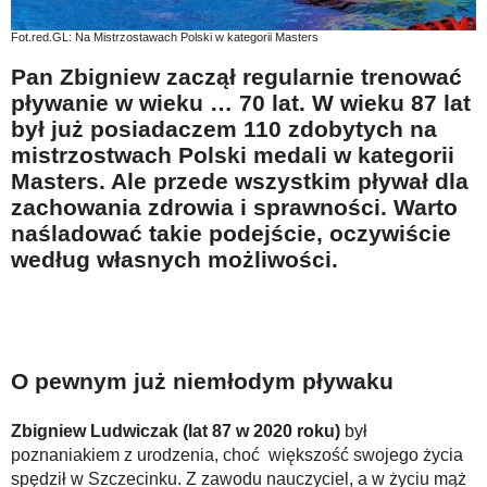
Na wesoło
Fot.red.GL: Na Mistrzostawach Polski w kategorii Masters
Hobby i pasje
Pan Zbigniew zaczął regularnie trenować
Żyj aktywnie
pływanie w wieku … 70 lat. W wieku 87 lat
był już posiadaczem 110 zdobytych na
60plus - najcenniejsi klienci
mistrzostwach Polski medali w kategorii
Dobra opieka
Masters. Ale przede wszystkim pływał dla
zachowania zdrowia i sprawności. Warto
Warto naśladować
naśladować takie podejście, oczywiście
Coś dla ducha
według własnych możliwości.
Smacznie i zdrowo
O finansach i społeczeństwie - edukacja nie tylko dla 60plus
Ciekawe książki
O pewnym już niemłodym pływaku
Stop samotności
Zbigniew Ludwiczak (lat 87 w 2020 roku)
był
Z internetem za pan brat
poznaniakiem z urodzenia, choć większość swojego życia
Bezpiecznie i w zgodzie z prawem
spędził w Szczecinku. Z zawodu nauczyciel, a w życiu mąż