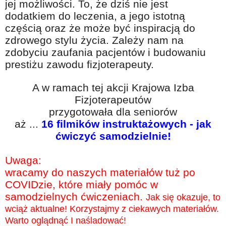
jej możliwości. To, że dziś nie jest
Na wesoło
dodatkiem do leczenia, a jego istotną
Hobby i pasje
częścią oraz że może być inspiracją do
zdrowego stylu życia. Zależy nam na
Żyj aktywnie
zdobyciu zaufania pacjentów i budowaniu
60plus - najcenniejsi klienci
prestiżu zawodu fizjoterapeuty.
Dobra opieka
A w ramach tej akcji Krajowa Izba
Warto naśladować
Fizjoterapeutów
przygotowała dla seniorów
Coś dla ducha
aż ...
16 filmików instruktażowych - jak
Smacznie i zdrowo
ćwiczyć samodzielnie!
O finansach i społeczeństwie - edukacja nie tylko dla 60plus
Uwaga:
Ciekawe książki
wracamy do naszych materiałów tuż po
Stop samotności
COVIDzie, które miały pomóc w
samodzielnych ćwiczeniach.
Jak się okazuje, to
Z internetem za pan brat
wciąż aktualne! Korzystajmy z ciekawych materiałów.
Bezpiecznie i w zgodzie z prawem
Warto oglądnąć I naśladować!