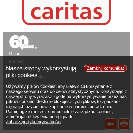
O nas
Kontakt
Nasze strony wykorzystują
Zamknij komunikat
Zgłoś ofertę
pliki cookies.
Regulamin portalu
Regulamin ofert i informacji
Używamy plików cookies, aby ułatwić Ci korzystanie z
naszego serwisu oraz do celów statystycznych. Korzystając z
Regulamin reklam
naszej strony wyrażasz zgodę na wykorzystywanie przez nas
Pytania i odpowiedzi
plików cookies. Jeśli nie blokujesz tych plików, to zgadzasz
się na ich użycie oraz zapisanie w pamięci urządzenia.
Cennik
Pamiętaj, że możesz samodzielnie zarządzać cookies,
60plus - demografia i rynek
zmieniając ustawienia przeglądarki.
©
Zobacz politykę prywatności
Copyright 60plus.pl