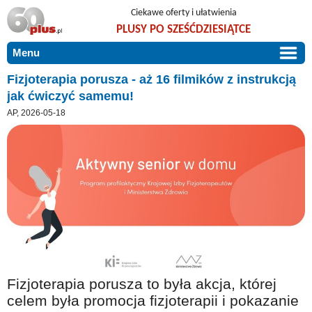
Ciekawe oferty i ułatwienia
PLUSY PO SZEŚĆDZIESIĄTCE
Menu
START
Fizjoterapia porusza - aż 16 filmików z instrukcją
jak ćwiczyć samemu!
PROMOCJE
AP, 2026-05-18
ARTYKUŁY
DLA BLISKICH
Szczególnie polecamy
ZGŁOŚ OFERTĘ
Użyteczne porady
O NAS
Szlachetne zdrowie
KONTAKT
Mieszkaj wygodnie i bez barier
Warto wiedzieć!
Podróże i wypoczynek
Fizjoterapia porusza to była akcja, której
Taniej, okazyjnie, specjalnie dla 60plus
celem była promocja fizjoterapii i pokazanie