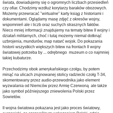
świata, dowiadujemy się o ogromnych liczbach przesiedleń
czy ofiar. Chodzimy wzdłuż korytarzy baraków obozowych.
Możemy przewracać "wirtualne" karty ksiąg z historiami i
dokumentami. Oglądamy masę zdjęć z okresów wojny,
wspomnień ale i liczb oraz suchych strasznych faktów.
Nieco mniej informacji znajdujemy na tematy bitew II wojny i
działań militarnych, choć i tutaj możemy niemal dotknąć
uzbrojenia, mundurów, map natarć wojsk. Do pokazania
historii wszystkich większych bitew na frontach II wojny
światowej potrzeba by ... odrębnego muzeum o co najmniej
takiej kubaturze.
Przechodzimy obok amerykańskiego czołgu, by potem
minąć na ulicach zrujnowanej stolicy radziecki czołg T-34,
skomentowany przez audio-przewodnika jako element
wyzwalania od Niemców przez Armię Czerwoną ale także
jako symbol późniejszego zniewolenia Polski przez
Sowietów.
II wojna światowa pokazana jest jako proces światowy,