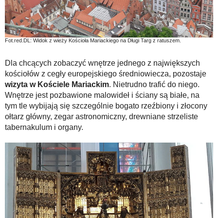
Fot.red.DL: Widok z wieży Kościoła Mariackiego na Długi Targ z ratuszem.
Dla chcących zobaczyć wnętrze jednego z największych
kościołów z cegły europejskiego średniowiecza, pozostaje
wizyta w Kościele Mariackim
. Nietrudno trafić do niego.
Wnętrze jest pozbawione malowideł i ściany są białe, na
tym tle wybijają się szczególnie bogato rzeźbiony i złocony
ołtarz główny, zegar astronomiczny, drewniane strzeliste
tabernakulum i organy.