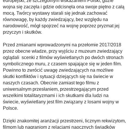
europejski, ze szczególnym wskazaniem Polski, gdzie
wojna się zaczęła i gdzie odcisnęła ona swoje piętno z całą
mocą. Twórcy wystawy starali się jednak zachować
równowagę, by każdy zwiedzający, bez względu na
narodowość, mógł spojrzeć na wojnę poprzez pryzmat jej
przyczyn i skutków.
Przed zmianami wprowadzonymi na przełomie 2017/2018
przez obecne władze, przy wyjściu z muzeum zwiedzający
oglądali scenki z filmów wyświetlanych po dwóch stronach
symbolicznego muru, z czasem spajające się w jeden film.
Powinno to zwrócić uwagę zwiedzających na możliwe
skutki konfliktów i sytuacji dziejących się na świecie w
naszych czasach. Obecnie zamiast tego filmu z
uniwersalnym przesłaniem, przestrzegającym przed
wszelkimi totalitaryzmami i ich skutkami dla ludzi na
świecie, wyświetlany jest film związany z losami wojny w
Polsce.
Dzięki znakomitej aranżacji przestrzeni, licznym rekwizytom,
filmom lub nagraniom z relacjami naocznych świadków