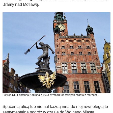
Bramy nad Motławą.
Fot.red.DL: Fontanna Neptuna z 1633 symbolizuje związek miasta z morzem.
Spacer tą ulicą lub niemal każdą inną do niej równoległą to
sentymentalna podróż w czasie do Wolnego Miasta