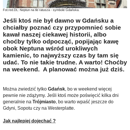
Na wesoło
Fot.red.DL: Neptun na tle ratusza - symbole Gdańska.
Hobby i pasje
Jeśli ktoś nie był dawno w Gdańsku a
Żyj aktywnie
chciałby poznać czy przypomnieć sobie
kawał naszej ciekawej historii, albo
60plus - najcenniejsi klienci
choćby tylko odpocząć, popijając kawę
Dobra opieka
obok Neptuna wśród urokliwych
kamienic, to najwyższy czas by tam się
Warto naśladować
udać. To nie takie trudne. A warto! Choćby
Coś dla ducha
na weekend.
A planować można już dziś.
Smacznie i zdrowo
O finansach i społeczeństwie - edukacja nie tylko dla 60plus
Można zwiedzić tylko
Gdańsk
, bo w weekend więcej
Ciekawe książki
pewnie nie zdążymy. Jeśli ktoś może poświęcić kilka dni
generalnie na
Trójmiasto
, bo warto wpaść jeszcze do
Stop samotności
Gdyni, Sopotu czy na Westerplatte.
Z internetem za pan brat
Jak najlepiej dojechać ?
Bezpiecznie i w zgodzie z prawem