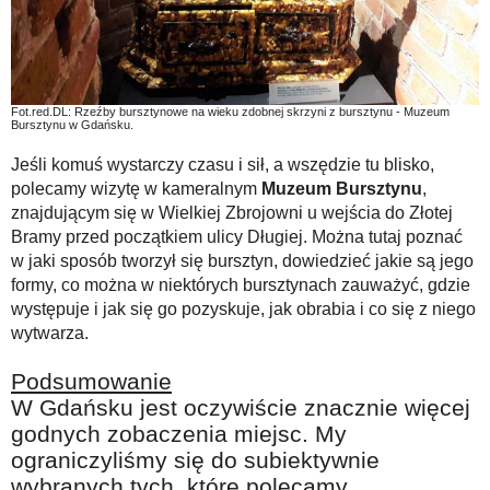
Fot.red.DL: Rzeźby bursztynowe na wieku zdobnej skrzyni z bursztynu - Muzeum
Bursztynu w Gdańsku.
Jeśli komuś wystarczy czasu i sił, a wszędzie tu blisko,
polecamy wizytę w kameralnym
Muzeum Bursztynu
,
znajdującym się w Wielkiej Zbrojowni u wejścia do Złotej
Bramy przed początkiem ulicy Długiej. Można tutaj poznać
w jaki sposób tworzył się bursztyn, dowiedzieć jakie są jego
formy, co można w niektórych bursztynach zauważyć, gdzie
występuje i jak się go pozyskuje, jak obrabia i co się z niego
wytwarza.
Podsumowanie
W Gdańsku jest oczywiście znacznie więcej
godnych zobaczenia miejsc. My
ograniczyliśmy się do subiektywnie
wybranych tych, które polecamy