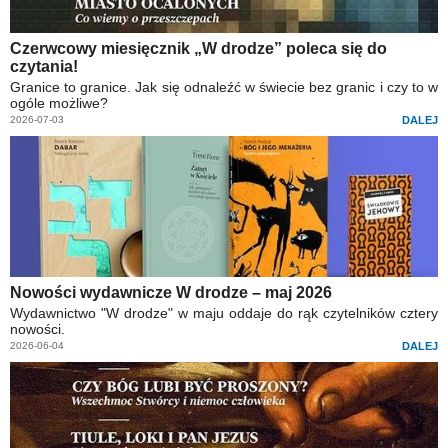
Czerwcowy miesięcznik „W drodze” poleca się do
czytania!
Granice to granice. Jak się odnaleźć w świecie bez granic i czy to w
ogóle możliwe?
2026-07-03
DALEJ
Nowości wydawnicze W drodze – maj 2026
Wydawnictwo "W drodze" w maju oddaje do rąk czytelników cztery
nowości.
2026-06-04
DALEJ