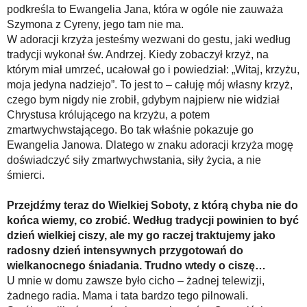
podkreśla to Ewangelia Jana, która w ogóle nie zauważa
Szymona z Cyreny, jego tam nie ma.
W adoracji krzyża jesteśmy wezwani do gestu, jaki według
tradycji wykonał św. Andrzej. Kiedy zobaczył krzyż, na
którym miał umrzeć, ucałował go i powiedział: „Witaj, krzyżu,
moja jedyna nadziejo”. To jest to – całuję mój własny krzyż,
czego bym nigdy nie zrobił, gdybym najpierw nie widział
Chrystusa królującego na krzyżu, a potem
zmartwychwstającego. Bo tak właśnie pokazuje go
Ewangelia Janowa. Dlatego w znaku adoracji krzyża mogę
doświadczyć siły zmartwychwstania, siły życia, a nie
śmierci.
Przejdźmy teraz do Wielkiej Soboty, z którą chyba nie do
końca wiemy, co zrobić. Według tradycji powinien to być
dzień wielkiej ciszy, ale my go raczej traktujemy jako
radosny dzień intensywnych przygotowań do
wielkanocnego śniadania. Trudno wtedy o ciszę…
U mnie w domu zawsze było cicho – żadnej telewizji,
żadnego radia. Mama i tata bardzo tego pilnowali.