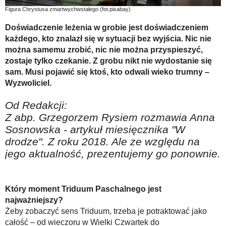
Na wesoło
Figura Chrystusa zmartwychwstałego (fot.pixabay)
Hobby i pasje
Doświadczenie leżenia w grobie jest doświadczeniem
każdego, kto znalazł się w sytuacji bez wyjścia. Nic nie
Żyj aktywnie
można samemu zrobić, nic nie można przyspieszyć,
60plus - najcenniejsi klienci
zostaje tylko czekanie. Z grobu nikt nie wydostanie się
sam. Musi pojawić się ktoś, kto odwali wieko trumny –
Dobra opieka
Wyzwoliciel.
Warto naśladować
Od Redakcji:
Coś dla ducha
Z abp. Grzegorzem Rysiem rozmawia Anna
Sosnowska - artykuł miesięcznika "W
Smacznie i zdrowo
drodze". Z roku 2018. Ale ze względu na
O finansach i społeczeństwie - edukacja nie tylko dla 60plus
jego aktualność, prezentujemy go ponownie.
Ciekawe książki
Stop samotności
Który moment Triduum Paschalnego jest
najważniejszy?
Z internetem za pan brat
Żeby zobaczyć sens Triduum, trzeba je potraktować jako
Bezpiecznie i w zgodzie z prawem
całość – od wieczoru w Wielki Czwartek do