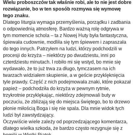
Wielu proboszczów tak właśnie robi, ale to nie jest dobre
rozwiązanie, bo w ten sposób rozmywa się wymowę
tego znaku.
Dlatego liturgia wymaga przemyślenia, porządku i zadbania
o odpowiednią atmosferę. Bardzo ważną rolę odgrywa w
tym momencie schola – ta z Nowej Huty była fantastyczna,
śpiewała cudownie, modliła się tym śpiewem i zapraszała
do tego innych. Patrzyłem na ludzi, którzy podchodzili w
procesji do krzyża – niektórzy po dwudziestu, inni po
czterdziestu minutach. I robiło mi się wstyd, bo mnie się
wydawało, że to już trwa za długo, tymczasem na ich
twarzach widziałem skupienie, a w geście przyklęknięcia
tyle prawdy. Część z nich podejmowała znaki, które pokazał
papież – podchodziła do krzyża w pewnym rytmie,
trzykrotnie przyklękając, niektórzy zdejmowali buty w
poczuciu, że zbliżają się do miejsca świętego, bo to drzewo
płonie miłością Boga i się nie spala. Dla mnie widok tych
ludzi był zawstydzający.
Oczywiście wiele zależy od poprzedzającego komentarza,
dlatego wielka szkoda, że bardzo często rezygnuje się z
homilii w Wielki Piątek.