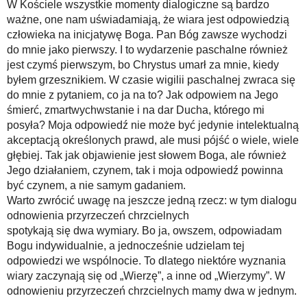
W Kościele wszystkie momenty dialogiczne są bardzo
ważne, one nam uświadamiają, że wiara jest odpowiedzią
człowieka na inicjatywę Boga. Pan Bóg zawsze wychodzi
do mnie jako pierwszy. I to wydarzenie paschalne również
jest czymś pierwszym, bo Chrystus umarł za mnie, kiedy
byłem grzesznikiem. W czasie wigilii paschalnej zwraca się
do mnie z pytaniem, co ja na to? Jak odpowiem na Jego
śmierć, zmartwychwstanie i na dar Ducha, którego mi
posyła? Moja odpowiedź nie może być jedynie intelektualną
akceptacją określonych prawd, ale musi pójść o wiele, wiele
głębiej. Tak jak objawienie jest słowem Boga, ale również
Jego działaniem, czynem, tak i moja odpowiedź powinna
być czynem, a nie samym gadaniem.
Warto zwrócić uwagę na jeszcze jedną rzecz: w tym dialogu
odnowienia przyrzeczeń chrzcielnych
spotykają się dwa wymiary. Bo ja, owszem, odpowiadam
Bogu indywidualnie, a jednocześnie udzielam tej
odpowiedzi we wspólnocie. To dlatego niektóre wyznania
wiary zaczynają się od „Wierzę”, a inne od „Wierzymy”. W
odnowieniu przyrzeczeń chrzcielnych mamy dwa w jednym.