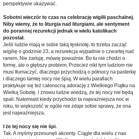
perspektywie ukazywać.
Sobotni wieczór to czas na celebrację wigilii paschalnej.
Niby wiemy, że to liturgia nad liturgiami, ale sentyment
do porannej rezurekcji jednak w wielu katolikach
pozostał.
Jeśli ludzie mają w sobie taką tęsknotę, to trzeba zacząć
wigilię o godzinie 23, a rezurekcja wypadnie o czwartej nad
ranem. Nie żartuję, mówię poważnie. Bo tu nie chodzi o
formę, ale o głębszy problem. Przecież nikt tym ludziom nie
musi tłumaczyć, dlaczego przychodzą o północy na pasterkę
i dlaczego tamtej nocy nie śpią. W wielu parafiach
praktykuje się też całonocną adorację z Wielkiego Piątku na
Wielką Sobotę. I znowu ludzie wiedzą, że tej nocy nie będą
spali. Natomiast kiedy przychodzi ta najważniejsza noc w
roku, to większość w ogóle nie zdaje sobie sprawy, że ona
jest najważniejsza.
I że tej nocy się nie śpi.
Tak. A myśmy przesunęli akcenty. Ciągle dla wielu z nas