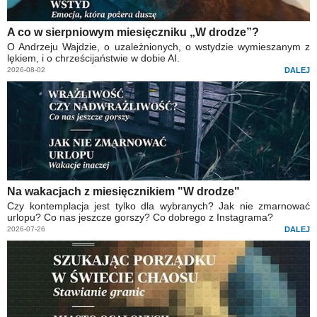
A co w sierpniowym miesięczniku „W drodze”?
O Andrzeju Wajdzie, o uzależnionych, o wstydzie wymieszanym z
lękiem, i o chrześcijaństwie w dobie AI.
2026-08-02
DALEJ
Na wakacjach z miesięcznikiem "W drodze"
Czy kontemplacja jest tylko dla wybranych? Jak nie zmarnować
urlopu? Co nas jeszcze gorszy? Co dobrego z Instagrama?
2026-07-26
DALEJ