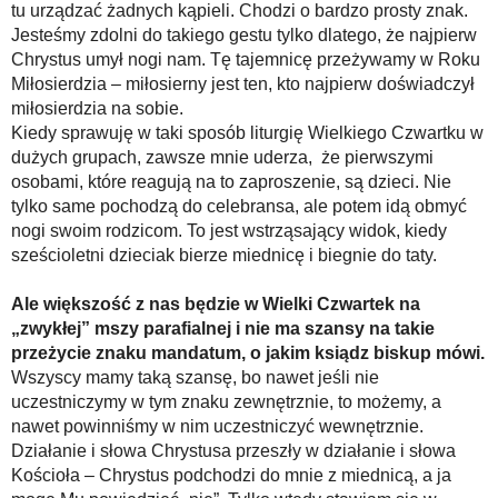
tu urządzać żadnych kąpieli. Chodzi o bardzo prosty znak.
Jesteśmy zdolni do takiego gestu tylko dlatego, że najpierw
Chrystus umył nogi nam. Tę tajemnicę przeżywamy w Roku
Miłosierdzia – miłosierny jest ten, kto najpierw doświadczył
miłosierdzia na sobie.
Kiedy sprawuję w taki sposób liturgię Wielkiego Czwartku w
dużych grupach, zawsze mnie uderza, że pierwszymi
osobami, które reagują na to zaproszenie, są dzieci. Nie
tylko same pochodzą do celebransa, ale potem idą obmyć
nogi swoim rodzicom. To jest wstrząsający widok, kiedy
sześcioletni dzieciak bierze miednicę i biegnie do taty.
Ale większość z nas będzie w Wielki Czwartek na
„zwykłej” mszy parafialnej i nie ma szansy na takie
przeżycie znaku mandatum, o jakim ksiądz biskup mówi.
Wszyscy mamy taką szansę, bo nawet jeśli nie
uczestniczymy w tym znaku zewnętrznie, to możemy, a
nawet powinniśmy w nim uczestniczyć wewnętrznie.
Działanie i słowa Chrystusa przeszły w działanie i słowa
Kościoła – Chrystus podchodzi do mnie z miednicą, a ja