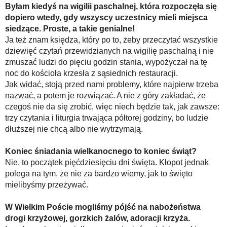
Byłam kiedyś na wigilii paschalnej, która rozpoczęła się
dopiero wtedy, gdy wszyscy uczestnicy mieli miejsca
siedzące. Proste, a takie genialne!
Ja też znam księdza, który po to, żeby przeczytać wszystkie
dziewięć czytań przewidzianych na wigilię paschalną i nie
zmuszać ludzi do pięciu godzin stania, wypożyczał na tę
noc do kościoła krzesła z sąsiednich restauracji.
Jak widać, stoją przed nami problemy, które najpierw trzeba
nazwać, a potem je rozwiązać. A nie z góry zakładać, że
czegoś nie da się zrobić, więc niech będzie tak, jak zawsze:
trzy czytania i liturgia trwająca półtorej godziny, bo ludzie
dłuższej nie chcą albo nie wytrzymają.
Koniec śniadania wielkanocnego to koniec świąt?
Nie, to początek pięćdziesięciu dni święta. Kłopot jednak
polega na tym, że nie za bardzo wiemy, jak to święto
mielibyśmy przeżywać.
W Wielkim Poście mogliśmy pójść na nabożeństwa
drogi krzyżowej, gorzkich żalów, adoracji krzyża.