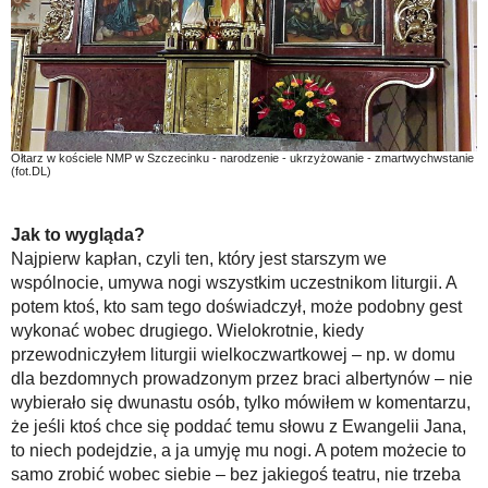
Ołtarz w kościele NMP w Szczecinku - narodzenie - ukrzyżowanie - zmartwychwstanie
(fot.DL)
Jak to wygląda?
Najpierw kapłan, czyli ten, który jest starszym we
wspólnocie, umywa nogi wszystkim uczestnikom liturgii. A
potem ktoś, kto sam tego doświadczył, może podobny gest
wykonać wobec drugiego. Wielokrotnie, kiedy
przewodniczyłem liturgii wielkoczwartkowej – np. w domu
dla bezdomnych prowadzonym przez braci albertynów – nie
wybierało się dwunastu osób, tylko mówiłem w komentarzu,
że jeśli ktoś chce się poddać temu słowu z Ewangelii Jana,
to niech podejdzie, a ja umyję mu nogi. A potem możecie to
samo zrobić wobec siebie – bez jakiegoś teatru, nie trzeba