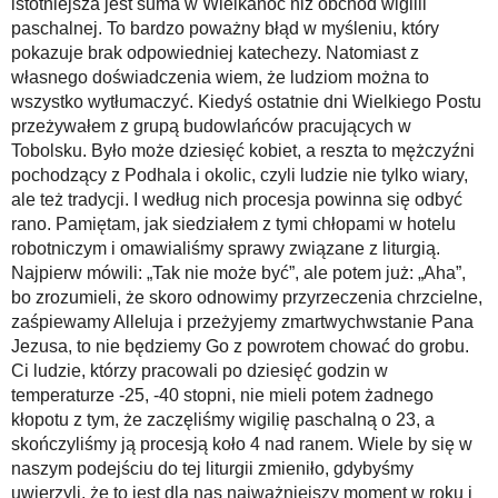
istotniejsza jest suma w Wielkanoc niż obchód wigilii
paschalnej. To bardzo poważny błąd w myśleniu, który
pokazuje brak odpowiedniej katechezy. Natomiast z
własnego doświadczenia wiem, że ludziom można to
wszystko wytłumaczyć. Kiedyś ostatnie dni Wielkiego Postu
przeżywałem z grupą budowlańców pracujących w
Tobolsku. Było może dziesięć kobiet, a reszta to mężczyźni
pochodzący z Podhala i okolic, czyli ludzie nie tylko wiary,
ale też tradycji. I według nich procesja powinna się odbyć
rano. Pamiętam, jak siedziałem z tymi chłopami w hotelu
robotniczym i omawialiśmy sprawy związane z liturgią.
Najpierw mówili: „Tak nie może być”, ale potem już: „Aha”,
bo zrozumieli, że skoro odnowimy przyrzeczenia chrzcielne,
zaśpiewamy Alleluja i przeżyjemy zmartwychwstanie Pana
Jezusa, to nie będziemy Go z powrotem chować do grobu.
Ci ludzie, którzy pracowali po dziesięć godzin w
temperaturze -25, -40 stopni, nie mieli potem żadnego
kłopotu z tym, że zaczęliśmy wigilię paschalną o 23, a
skończyliśmy ją procesją koło 4 nad ranem. Wiele by się w
naszym podejściu do tej liturgii zmieniło, gdybyśmy
uwierzyli, że to jest dla nas najważniejszy moment w roku i