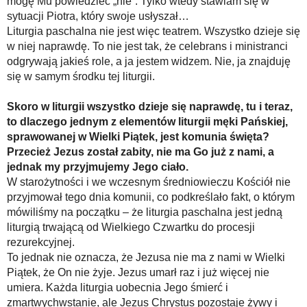
mogę Mu powiedzieć „nie”. Tylko wtedy stawiam się w
sytuacji Piotra, który swoje usłyszał…
Liturgia paschalna nie jest więc teatrem. Wszystko dzieje się
w niej naprawdę. To nie jest tak, że celebrans i ministranci
odgrywają jakieś role, a ja jestem widzem. Nie, ja znajduję
się w samym środku tej liturgii.
Skoro w liturgii wszystko dzieje się naprawdę, tu i teraz,
to dlaczego jednym z elementów liturgii męki Pańskiej,
sprawowanej w Wielki Piątek, jest komunia święta?
Przecież Jezus został zabity, nie ma Go już z nami, a
jednak my przyjmujemy Jego ciało.
W starożytności i we wczesnym średniowieczu Kościół nie
przyjmował tego dnia komunii, co podkreślało fakt, o którym
mówiliśmy na początku – że liturgia paschalna jest jedną
liturgią trwającą od Wielkiego Czwartku do procesji
rezurekcyjnej.
To jednak nie oznacza, że Jezusa nie ma z nami w Wielki
Piątek, że On nie żyje. Jezus umarł raz i już więcej nie
umiera. Każda liturgia uobecnia Jego śmierć i
zmartwychwstanie, ale Jezus Chrystus pozostaje żywy i