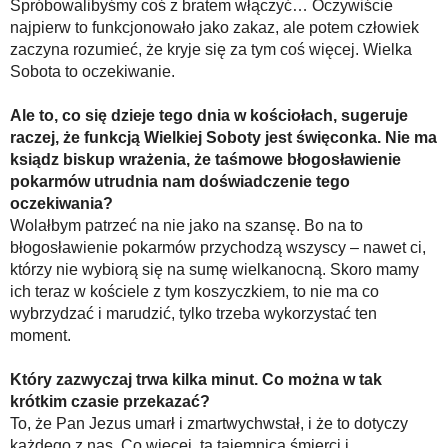
Spróbowalibyśmy coś z bratem włączyć… Oczywiście
najpierw to funkcjonowało jako zakaz, ale potem człowiek
zaczyna rozumieć, że kryje się za tym coś więcej. Wielka
Sobota to oczekiwanie.
Ale to, co się dzieje tego dnia w kościołach, sugeruje
raczej, że funkcją Wielkiej Soboty jest święconka. Nie ma
ksiądz biskup wrażenia, że taśmowe błogosławienie
pokarmów utrudnia nam doświadczenie tego
oczekiwania?
Wolałbym patrzeć na nie jako na szansę. Bo na to
błogosławienie pokarmów przychodzą wszyscy – nawet ci,
którzy nie wybiorą się na sumę wielkanocną. Skoro mamy
ich teraz w kościele z tym koszyczkiem, to nie ma co
wybrzydzać i marudzić, tylko trzeba wykorzystać ten
moment.
Który zazwyczaj trwa kilka minut. Co można w tak
krótkim czasie przekazać?
To, że Pan Jezus umarł i zmartwychwstał, i że to dotyczy
każdego z nas. Co więcej, ta tajemnica śmierci i