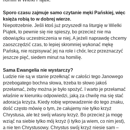
Sporo czasu zajmuje samo czytanie męki Pańskiej, więc
księża robią to w dobrej wierze.
Niepotrzebnie. Jeśli ktoś już przyszedł na liturgię w Wielki
Piątek, to pewnie się nie spieszy, bo przecież nie ma
obowiązku uczestniczenia w niej. A jeżeli naprawdę chcemy
zaoszczędzić czas, to lepiej skromniej wykonać mękę
Pańską, nie rozpisywać jej na role i chór, lecz przeznaczyć
jeszcze pięć, siedem minut na homilię.
Sama Ewangelia nie wystarczy?
Ludzie nie są w stanie przełknąć w całości tego Janowego
przebogatego bochna słowa, trzeba to słowo jakoś
przełamać, żeby można je było spożyć. I warto je przełamać
właśnie w kierunku odpowiedzi, jaką za chwilę ma się stać
adoracja krzyża. Kiedy robię wprowadzenie do tego znaku,
dość często mówię o tym, że całujemy nie tylko krzyż
Chrystusa, ale też swój własny krzyż. Bo przecież ja mogę
wziąć na siebie tylko mój krzyż (i tylko ja wiem, co nim jest),
a nie ten Chrystusowy. Chrystus swój krzyż niesie sam –