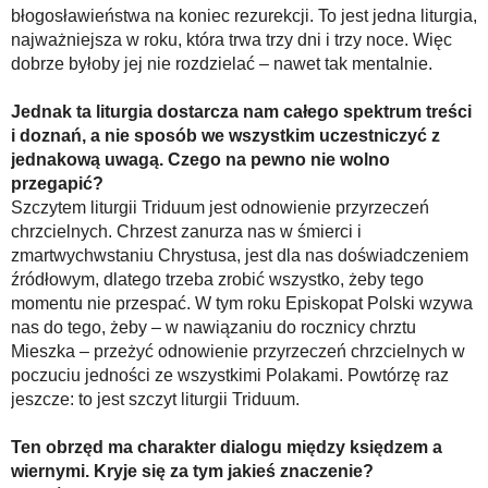
błogosławieństwa na koniec rezurekcji. To jest jedna liturgia,
najważniejsza w roku, która trwa trzy dni i trzy noce. Więc
dobrze byłoby jej nie rozdzielać – nawet tak mentalnie.
Jednak ta liturgia dostarcza nam całego spektrum treści
i doznań, a nie sposób we wszystkim uczestniczyć z
jednakową uwagą. Czego na pewno nie wolno
przegapić?
Szczytem liturgii Triduum jest odnowienie przyrzeczeń
chrzcielnych. Chrzest zanurza nas w śmierci i
zmartwychwstaniu Chrystusa, jest dla nas doświadczeniem
źródłowym, dlatego trzeba zrobić wszystko, żeby tego
momentu nie przespać. W tym roku Episkopat Polski wzywa
nas do tego, żeby – w nawiązaniu do rocznicy chrztu
Mieszka – przeżyć odnowienie przyrzeczeń chrzcielnych w
poczuciu jedności ze wszystkimi Polakami. Powtórzę raz
jeszcze: to jest szczyt liturgii Triduum.
Ten obrzęd ma charakter dialogu między księdzem a
wiernymi. Kryje się za tym jakieś znaczenie?