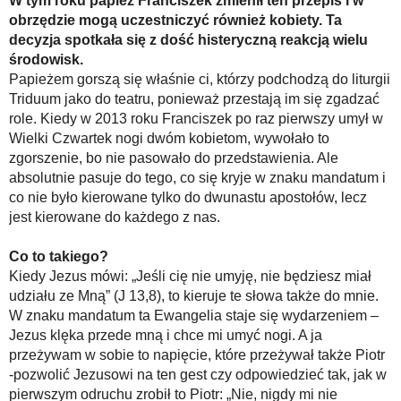
W tym roku papież Franciszek zmienił ten przepis i w
obrzędzie mogą uczestniczyć również kobiety. Ta
decyzja spotkała się z dość histeryczną reakcją wielu
środowisk.
Papieżem gorszą się właśnie ci, którzy podchodzą do liturgii
Triduum jako do teatru, ponieważ przestają im się zgadzać
role. Kiedy w 2013 roku Franciszek po raz pierwszy umył w
Wielki Czwartek nogi dwóm kobietom, wywołało to
zgorszenie, bo nie pasowało do przedstawienia. Ale
absolutnie pasuje do tego, co się kryje w znaku mandatum i
co nie było kierowane tylko do dwunastu apostołów, lecz
jest kierowane do każdego z nas.
Co to takiego?
Kiedy Jezus mówi: „Jeśli cię nie umyję, nie będziesz miał
udziału ze Mną” (J 13,8), to kieruje te słowa także do mnie.
W znaku mandatum ta Ewangelia staje się wydarzeniem –
Jezus klęka przede mną i chce mi umyć nogi. A ja
przeżywam w sobie to napięcie, które przeżywał także Piotr
-pozwolić Jezusowi na ten gest czy odpowiedzieć tak, jak w
pierwszym odruchu zrobił to Piotr: „Nie, nigdy mi nie