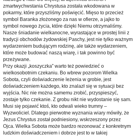
zmartwychwstania Chrystusa została wkodowana w
pokarmy, które przyszliśmy poświęcić. Mięso to przecież
symbol Baranka złożonego za nas w ofierze, a jajko to
symbol nowego życia, które dzięki Niemu otrzymaliśmy.
Nasze śniadanie wielkanocne, wyrastające w prostej linii z
tradycji obchodów żydowskiej Paschy, jest nie tylko ważnym
wydarzeniem budującym rodzinę, ale także wydarzeniem,
które może budować naszą wiarę, i tak powinno być
przeżywane.
Przy okazji „koszyczka” warto też powiedzieć o
wielkosobotnim czekaniu. Bo wbrew pozorom Wielka
Sobota, czyli doświadczenie leżenia w grobie, jest
doświadczeniem każdego, kto znalazł się w sytuacji bez
wyjścia. Nic nie można samemu zrobić, przyspieszyć,
zostaje tylko czekanie. Z grobu nikt nie wydostanie się sam.
Musi się pojawić ktoś, kto odwali wieko trumny –
Wyzwoliciel. Dlatego pierwotne wyznania wiary mówiły, że
Jezus Chrystus został podniesiony, wskrzeszony przez
Ojca. Wielka Sobota może bardzo rezonować z konkretnym
ludzkim doświadczeniem i dobrze jest to w takiej