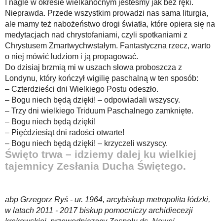
I nagle w okresie wielkanocnym jesteśmy jak bez ręki.
Nieprawda. Przede wszystkim prowadzi nas sama liturgia,
ale mamy też nabożeństwo drogi światła, które opiera się na
medytacjach nad chrystofaniami, czyli spotkaniami z
Chrystusem Zmartwychwstałym. Fantastyczna rzecz, warto
o niej mówić ludziom i ją propagować.
Do dzisiaj brzmią mi w uszach słowa proboszcza z
Londynu, który kończył wigilię paschalną w ten sposób:
– Czterdzieści dni Wielkiego Postu odeszło.
– Bogu niech będą dzięki! – odpowiadali wszyscy.
– Trzy dni wielkiego Triduum Paschalnego zamknięte.
– Bogu niech będą dzięki!
– Pięćdziesiąt dni radości otwarte!
– Bogu niech będą dzięki! – krzyczeli wszyscy.
Święto trwa – idziemy dalej ku wielkiej
tajemnicy Zesłania Ducha Świętego.
abp Grzegorz Ryś - ur. 1964, arcybiskup metropolita łódzki,
w latach 2011 - 2017 biskup pomocniczy archidiecezji