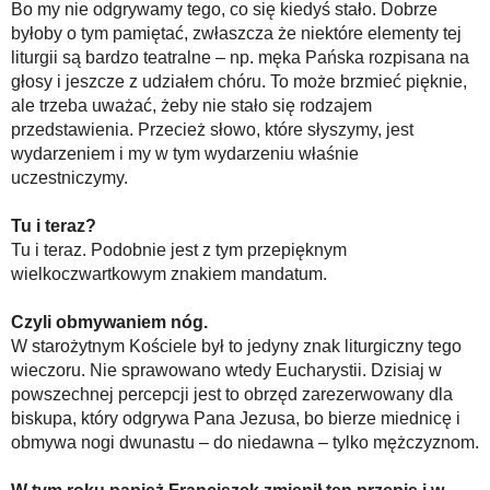
Bo my nie odgrywamy tego, co się kiedyś stało. Dobrze
byłoby o tym pamiętać, zwłaszcza że niektóre elementy tej
liturgii są bardzo teatralne – np. męka Pańska rozpisana na
głosy i jeszcze z udziałem chóru. To może brzmieć pięknie,
ale trzeba uważać, żeby nie stało się rodzajem
przedstawienia. Przecież słowo, które słyszymy, jest
wydarzeniem i my w tym wydarzeniu właśnie
uczestniczymy.
Tu i teraz?
Tu i teraz. Podobnie jest z tym przepięknym
wielkoczwartkowym znakiem mandatum.
Czyli obmywaniem nóg.
W starożytnym Kościele był to jedyny znak liturgiczny tego
wieczoru. Nie sprawowano wtedy Eucharystii. Dzisiaj w
powszechnej percepcji jest to obrzęd zarezerwowany dla
biskupa, który odgrywa Pana Jezusa, bo bierze miednicę i
obmywa nogi dwunastu – do niedawna – tylko mężczyznom.