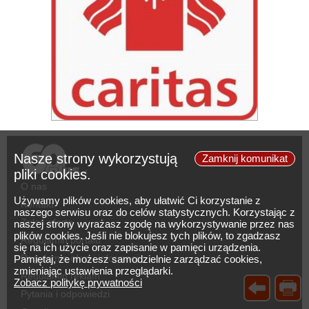
Nasze strony wykorzystują
Zamknij komunikat
pliki cookies.
O nas
Używamy plików cookies, aby ułatwić Ci korzystanie z
Kontakt
naszego serwisu oraz do celów statystycznych. Korzystając z
Zgłoś ofertę
naszej strony wyrażasz zgodę na wykorzystywanie przez nas
plików cookies. Jeśli nie blokujesz tych plików, to zgadzasz
Regulamin portalu
się na ich użycie oraz zapisanie w pamięci urządzenia.
Regulamin ofert i informacji
Pamiętaj, że możesz samodzielnie zarządzać cookies,
zmieniając ustawienia przeglądarki.
Regulamin reklam
Zobacz politykę prywatności
Pytania i odpowiedzi