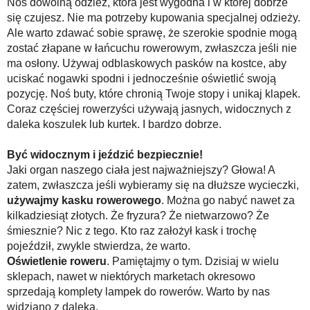
Noś dowolną odzież, która jest wygodna i w której dobrze
się czujesz. Nie ma potrzeby kupowania specjalnej odzieży.
Ale warto zdawać sobie sprawę, że szerokie spodnie mogą
zostać złapane w łańcuchu rowerowym, zwłaszcza jeśli nie
ma osłony. Używaj odblaskowych pasków na kostce, aby
uciskać nogawki spodni i jednocześnie oświetlić swoją
pozycję. Noś buty, które chronią Twoje stopy i unikaj klapek.
Coraz częściej rowerzyści używają jasnych, widocznych z
daleka koszulek lub kurtek. I bardzo dobrze.
Być widocznym i jeździć bezpiecznie!
Jaki organ naszego ciała jest najważniejszy? Głowa! A
zatem, zwłaszcza jeśli wybieramy się na dłuższe wycieczki,
używajmy kasku rowerowego
. Można go nabyć nawet za
kilkadziesiąt złotych. Że fryzura? Że nietwarzowo? Że
śmiesznie? Nic z tego. Kto raz założył kask i trochę
pojeździł, zwykle stwierdza, że warto.
Oświetlenie roweru
. Pamiętajmy o tym. Dzisiaj w wielu
sklepach, nawet w niektórych marketach okresowo
sprzedają komplety lampek do rowerów. Warto by nas
widziano z daleka.