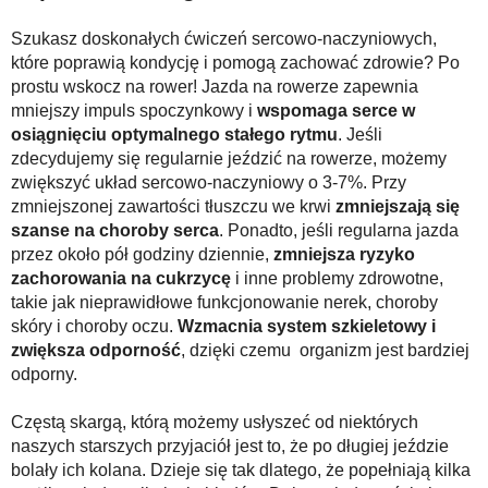
Szukasz doskonałych ćwiczeń sercowo-naczyniowych,
które poprawią kondycję i pomogą zachować zdrowie? Po
prostu wskocz na rower! Jazda na rowerze zapewnia
mniejszy impuls spoczynkowy i
wspomaga serce w
osiągnięciu optymalnego stałego rytmu
. Jeśli
zdecydujemy się regularnie jeździć na rowerze, możemy
zwiększyć układ sercowo-naczyniowy o 3-7%. Przy
zmniejszonej zawartości tłuszczu we krwi
zmniejszają się
szanse na choroby serca
. Ponadto, jeśli regularna jazda
przez około pół godziny dziennie,
zmniejsza ryzyko
zachorowania na cukrzycę
i inne problemy zdrowotne,
takie jak nieprawidłowe funkcjonowanie nerek, choroby
skóry i choroby oczu.
Wzmacnia system szkieletowy i
zwiększa odporność
, dzięki czemu organizm jest bardziej
odporny.
Częstą skargą, którą możemy usłyszeć od niektórych
naszych starszych przyjaciół jest to, że po długiej jeździe
bolały ich kolana. Dzieje się tak dlatego, że popełniają kilka