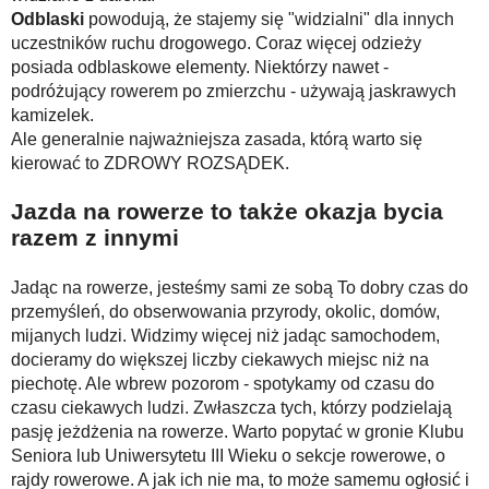
Odblaski
powodują, że stajemy się "widzialni" dla innych
uczestników ruchu drogowego. Coraz więcej odzieży
posiada odblaskowe elementy. Niektórzy nawet -
podróżujący rowerem po zmierzchu - używają jaskrawych
kamizelek.
Ale generalnie najważniejsza zasada, którą warto się
kierować to ZDROWY ROZSĄDEK.
Jazda na rowerze to także okazja bycia
razem z innymi
Jadąc na rowerze, jesteśmy sami ze sobą To dobry czas do
przemyśleń, do obserwowania przyrody, okolic, domów,
mijanych ludzi. Widzimy więcej niż jadąc samochodem,
docieramy do większej liczby ciekawych miejsc niż na
piechotę. Ale wbrew pozorom - spotykamy od czasu do
czasu ciekawych ludzi. Zwłaszcza tych, którzy podzielają
pasję jeżdżenia na rowerze. Warto popytać w gronie Klubu
Seniora lub Uniwersytetu III Wieku o sekcje rowerowe, o
rajdy rowerowe. A jak ich nie ma, to może samemu ogłosić i