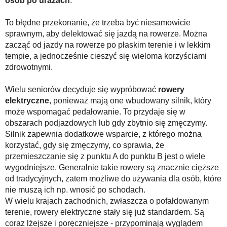
osób po urazach
.
To błędne przekonanie, że trzeba być niesamowicie
sprawnym, aby delektować się jazdą na rowerze. Można
zacząć od jazdy na rowerze po płaskim terenie i w lekkim
tempie, a jednocześnie cieszyć się wieloma korzyściami
zdrowotnymi.
Wielu seniorów decyduje się wypróbować
rowery
elektryczne
, ponieważ mają one wbudowany silnik, który
może wspomagać pedałowanie. To przydaje się w
obszarach podjazdowych lub gdy zbytnio się zmęczymy.
Silnik zapewnia dodatkowe wsparcie, z którego można
korzystać, gdy się zmęczymy, co sprawia, że
przemieszczanie się z punktu A do punktu B jest o wiele
wygodniejsze. Generalnie takie rowery są znacznie cięższe
od tradycyjnych, zatem możliwe do używania dla osób, które
nie muszą ich np. wnosić po schodach.
W wielu krajach zachodnich, zwłaszcza o pofałdowanym
terenie, rowery elektryczne stały się już standardem. Są
coraz lżejsze i poręczniejsze - przypominają wyglądem