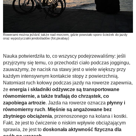
Rowerami można jeździć także nad morzem, gdzie powstało sporo ścieżek do jazdy
oraz wypożyczalni jendośladów (fot.pixabay)
Nauka potwierdziła to, co wszyscy podejrzewaliśmy: jeśli
przyjrzymy się temu, co przechodzi ciało podczas joggingu,
zauważymy, że nacisk na stawy jest o wiele większy przy
każdym intensywnym kontakcie stopy z powierzchnią.
Natomiast ruch kołowy podczas jazdy na rowerze zapewnia,
że
energia i składniki odżywcze są transportowane
równomiernie, a także trafiają do chrząstek, co
zapobiega artrozie
. Jazda na rowerze oznacza
płynny i
równomierny ruch
.
Mięśnie są angażowane bez
zbytniego obciążenia
, przenoszonego na kolana i kostki.
Fakt, że jest to ćwiczenie o niskim wpływie obciążającym
sprawia, że jest to
doskonała aktywność fizyczna dla