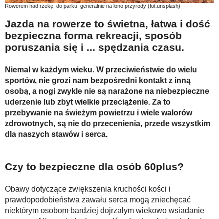
Na wesoło
Rowerem nad rzekę, do parku, generalnie na łono przyrody (fot.unsplash)
Jazda na rowerze to świetna, łatwa i dość
Hobby i pasje
bezpieczna forma rekreacji, sposób
Żyj aktywnie
poruszania się i ... spędzania czasu.
60plus - najcenniejsi klienci
Niemal w każdym wieku. W przeciwieństwie do wielu
Dobra opieka
sportów, nie grozi nam bezpośredni kontakt z inną
osobą, a nogi zwykle nie są narażone na niebezpieczne
Warto naśladować
uderzenie lub zbyt wielkie przeciążenie. Za to
Coś dla ducha
przebywanie na świeżym powietrzu i wiele walorów
zdrowotnych, są nie do przecenienia, przede wszystkim
Smacznie i zdrowo
dla naszych stawów i serca.
O finansach i społeczeństwie - edukacja nie tylko dla 60plus
Ciekawe książki
Czy to bezpieczne dla osób 60plus?
Stop samotności
Obawy dotyczące zwiększenia kruchości kości i
Z internetem za pan brat
prawdopodobieństwa zawału serca mogą zniechęcać
niektórym osobom bardziej dojrzałym wiekowo wsiadanie
Bezpiecznie i w zgodzie z prawem