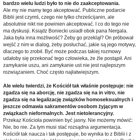
bardzo wielu ludzi było to nie do zaakceptowania.
Ale my nie mamy tego akceptować. Publiczne podarcie
Biblii jest czymś, czego nie tylko chrześcijanin, ale
absolutnie nikt nie powinien akceptować. I co do tego nie
ma dyskusji. Ksiądz Boniecki usiadł obok pana Nergala.
Jaka była inna możliwość? Żeby go przeklął? On próbował
wejść z nim w dialog, żeby posłuchać, jakie są jego motywy,
dlaczego to zrobił. Być może podczas takiej rozmowy
udałoby się przekonać tego człowieka, że źle postąpił. Ani
zamykanie uszu, ani zamykanie ust nie jest najlepszym
rozwiązaniem. Choć często najłatwiejszym.
Ale wielu twierdzi, że Kościół tak właśnie postępuje: nie
zgadza się na aborcję, nie zgadza się na in vitro, nie
zgadza się na legalizację związków homoseksualnych i
jeszcze odmawia sakramentów osobom żyjącym w
związkach nieformalnych. Jest nietolerancyjny.
Przekaz Kościoła powinien być jasny. Nie możemy mówić:
Nie, bo nie. Za tym musi stać rozsądna argumentacja.
Kościół tak naucza i tak postępuje, bo wynika to z Biblii i z