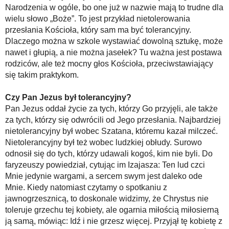
Narodzenia w ogóle, bo one już w nazwie mają to trudne dla
wielu słowo „Boże”. To jest przykład nietolerowania
przesłania Kościoła, który sam ma być tolerancyjny.
Dlaczego można w szkole wystawiać dowolną sztukę, może
nawet i głupią, a nie można jasełek? Tu ważna jest postawa
rodziców, ale też mocny głos Kościoła, przeciwstawiający
się takim praktykom.
Czy Pan Jezus był tolerancyjny?
Pan Jezus oddał życie za tych, którzy Go przyjęli, ale także
za tych, którzy się odwrócili od Jego przesłania. Najbardziej
nietolerancyjny był wobec Szatana, któremu kazał milczeć.
Nietolerancyjny był też wobec ludzkiej obłudy. Surowo
odnosił się do tych, którzy udawali kogoś, kim nie byli. Do
faryzeuszy powiedział, cytując im Izajasza: Ten lud czci
Mnie jedynie wargami, a sercem swym jest daleko ode
Mnie. Kiedy natomiast czytamy o spotkaniu z
jawnogrzesznicą, to doskonale widzimy, że Chrystus nie
toleruje grzechu tej kobiety, ale ogarnia miłością miłosierną
ją samą, mówiąc: Idź i nie grzesz więcej. Przyjął tę kobietę z