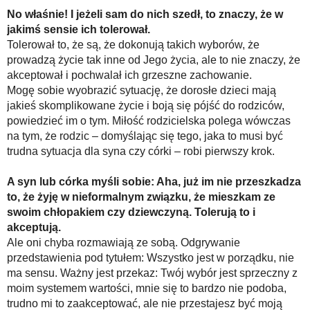
No właśnie! I jeżeli sam do nich szedł, to znaczy, że w
jakimś sensie ich tolerował.
Tolerował to, że są, że dokonują takich wyborów, że
prowadzą życie tak inne od Jego życia, ale to nie znaczy, że
akceptował i pochwalał ich grzeszne zachowanie.
Mogę sobie wyobrazić sytuację, że dorosłe dzieci mają
jakieś skomplikowane życie i boją się pójść do rodziców,
powiedzieć im o tym. Miłość rodzicielska polega wówczas
na tym, że rodzic – domyślając się tego, jaka to musi być
trudna sytuacja dla syna czy córki – robi pierwszy krok.
A syn lub córka myśli sobie: Aha, już im nie przeszkadza
to, że żyję w nieformalnym związku, że mieszkam ze
swoim chłopakiem czy dziewczyną. Tolerują to i
akceptują.
Ale oni chyba rozmawiają ze sobą. Odgrywanie
przedstawienia pod tytułem: Wszystko jest w porządku, nie
ma sensu. Ważny jest przekaz: Twój wybór jest sprzeczny z
moim systemem wartości, mnie się to bardzo nie podoba,
trudno mi to zaakceptować, ale nie przestajesz być moją