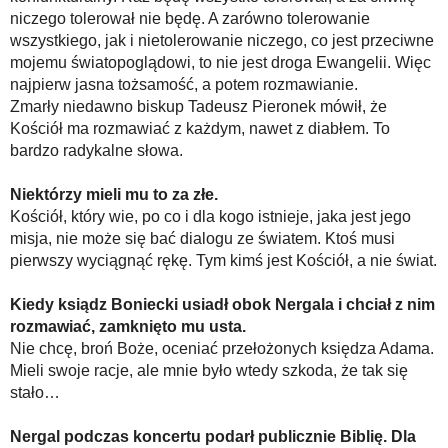
niczego tolerował nie będę. A zarówno tolerowanie
wszystkiego, jak i nietolerowanie niczego, co jest przeciwne
mojemu światopoglądowi, to nie jest droga Ewangelii. Więc
najpierw jasna tożsamość, a potem rozmawianie.
Zmarły niedawno biskup Tadeusz Pieronek mówił, że
Kościół ma rozmawiać z każdym, nawet z diabłem. To
bardzo radykalne słowa.
Niektórzy mieli mu to za złe.
Kościół, który wie, po co i dla kogo istnieje, jaka jest jego
misja, nie może się bać dialogu ze światem. Ktoś musi
pierwszy wyciągnąć rękę. Tym kimś jest Kościół, a nie świat.
Kiedy ksiądz Boniecki usiadł obok Nergala i chciał z nim
rozmawiać, zamknięto mu usta.
Nie chcę, broń Boże, oceniać przełożonych księdza Adama.
Mieli swoje racje, ale mnie było wtedy szkoda, że tak się
stało…
Nergal podczas koncertu podarł publicznie Biblię. Dla