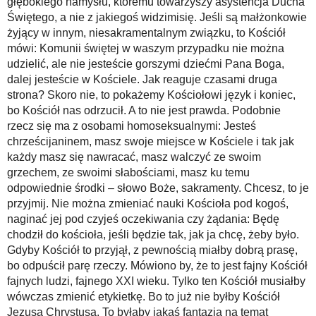
głębokiego namysłu, któremu towarzyszy asystencja Ducha
Świętego, a nie z jakiegoś widzimisię. Jeśli są małżonkowie
żyjący w innym, niesakramentalnym związku, to Kościół
mówi: Komunii świętej w waszym przypadku nie można
udzielić, ale nie jesteście gorszymi dziećmi Pana Boga,
dalej jesteście w Kościele. Jak reaguje czasami druga
strona? Skoro nie, to pokażemy Kościołowi język i koniec,
bo Kościół nas odrzucił. A to nie jest prawda. Podobnie
rzecz się ma z osobami homoseksualnymi: Jesteś
chrześcijaninem, masz swoje miejsce w Kościele i tak jak
każdy masz się nawracać, masz walczyć ze swoim
grzechem, ze swoimi słabościami, masz ku temu
odpowiednie środki – słowo Boże, sakramenty. Chcesz, to je
przyjmij. Nie można zmieniać nauki Kościoła pod kogoś,
naginać jej pod czyjeś oczekiwania czy żądania: Będę
chodził do kościoła, jeśli będzie tak, jak ja chcę, żeby było.
Gdyby Kościół to przyjął, z pewnością miałby dobrą prasę,
bo odpuścił parę rzeczy. Mówiono by, że to jest fajny Kościół
fajnych ludzi, fajnego XXI wieku. Tylko ten Kościół musiałby
wówczas zmienić etykietkę. Bo to już nie byłby Kościół
Jezusa Chrystusa. To byłaby jakaś fantazja na temat