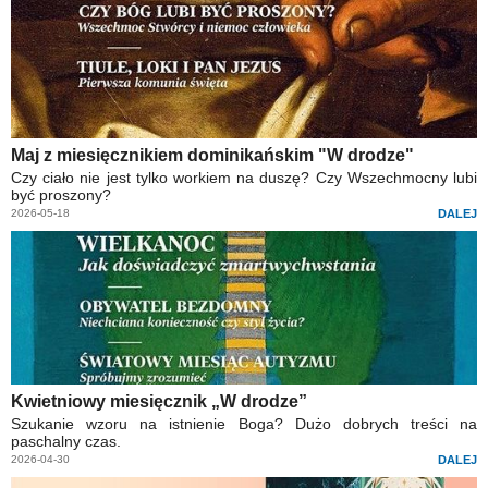
Maj z miesięcznikiem dominikańskim "W drodze"
Czy ciało nie jest tylko workiem na duszę? Czy Wszechmocny lubi
być proszony?
2026-05-18
DALEJ
Kwietniowy miesięcznik „W drodze”
Szukanie wzoru na istnienie Boga? Dużo dobrych treści na
paschalny czas.
2026-04-30
DALEJ