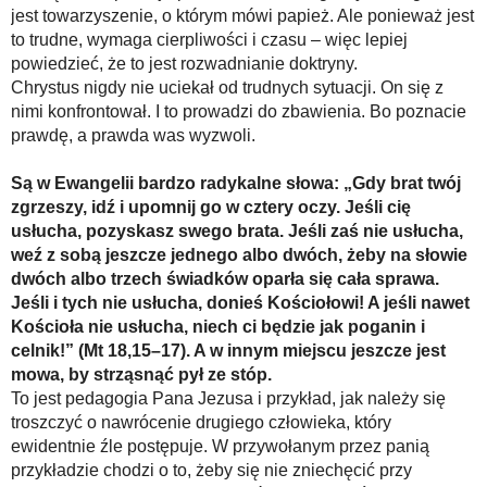
jest towarzyszenie, o którym mówi papież. Ale ponieważ jest
to trudne, wymaga cierpliwości i czasu – więc lepiej
powiedzieć, że to jest rozwadnianie doktryny.
Chrystus nigdy nie uciekał od trudnych sytuacji. On się z
nimi konfrontował. I to prowadzi do zbawienia. Bo poznacie
prawdę, a prawda was wyzwoli.
Są w Ewangelii bardzo radykalne słowa: „Gdy brat twój
zgrzeszy, idź i upomnij go w cztery oczy. Jeśli cię
usłucha, pozyskasz swego brata. Jeśli zaś nie usłucha,
weź z sobą jeszcze jednego albo dwóch, żeby na słowie
dwóch albo trzech świadków oparła się cała sprawa.
Jeśli i tych nie usłucha, donieś Kościołowi! A jeśli nawet
Kościoła nie usłucha, niech ci będzie jak poganin i
celnik!” (Mt 18,15–17). A w innym miejscu jeszcze jest
mowa, by strząsnąć pył ze stóp.
To jest pedagogia Pana Jezusa i przykład, jak należy się
troszczyć o nawrócenie drugiego człowieka, który
ewidentnie źle postępuje. W przywołanym przez panią
przykładzie chodzi o to, żeby się nie zniechęcić przy