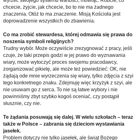
wyrzec swojego systemu wartości, mówiąc: Róbcie, co
chcecie, żyjcie, jak chcecie, bo to nie ma żadnego
znaczenia. Otóż to ma znaczenie. Misją Kościoła jest
doprowadzenie wszystkich do zbawienia.
Co ma zrobić stewardesa, której odmawia się prawa do
noszenia symboli religijnych?
Trudny wybór. Może oczywiście zrezygnować z pracy, jeśli
czuje, że taki przepis godzi w jej prawo do wyznawania
wiary, może wytoczyć proces swojemu pracodawcy,
zorganizować pikietę, ale może też powiedzieć: OK, nie
żądają ode mnie wyrzeczenia się wiary, tylko zdjęcia z szyi
tego konkretnego znaku. Zdejmuję więc krzyżyk z szyi, ale
nie usuwam go z serca. To nie są łatwe wybory i nie
powinniśmy zbyt szybko kogoś oceniać, czy postąpił
słusznie, czy nie.
Te żądania posuwają się dalej. W wielu szkołach – teraz
także w Polsce – zabrania się dzieciom wystawiania
jasełek.
Problem dotyczy nie tylko jasełek, ale świąt Bożego