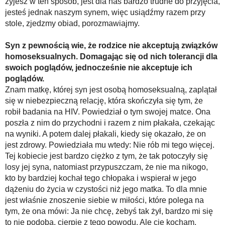
żyjesz w ten sposób, jest dla nas bardzo trudne do przyjęcia,
jesteś jednak naszym synem, więc usiądźmy razem przy
stole, zjedzmy obiad, porozmawiajmy.
Syn z pewnością wie, że rodzice nie akceptują związków
homoseksualnych. Domagając się od nich tolerancji dla
swoich poglądów, jednocześnie nie akceptuje ich
poglądów.
Znam matkę, której syn jest osobą homoseksualną, zaplątał
się w niebezpieczną relację, która skończyła się tym, że
robił badania na HIV. Powiedział o tym swojej matce. Ona
poszła z nim do przychodni i razem z nim płakała, czekając
na wyniki. A potem dalej płakali, kiedy się okazało, że on
jest zdrowy. Powiedziała mu wtedy: Nie rób mi tego więcej.
Tej kobiecie jest bardzo ciężko z tym, że tak potoczyły się
losy jej syna, natomiast przypuszczam, że nie ma nikogo,
kto by bardziej kochał tego chłopaka i wspierał w jego
dążeniu do życia w czystości niż jego matka. To dla mnie
jest właśnie znoszenie siebie w miłości, które polega na
tym, że ona mówi: Ja nie chcę, żebyś tak żył, bardzo mi się
to nie podoba, cierpię z tego powodu. Ale cię kocham,