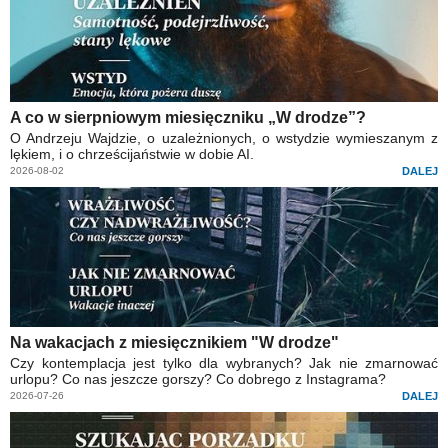
A co w sierpniowym miesięczniku „W drodze”?
O Andrzeju Wajdzie, o uzależnionych, o wstydzie wymieszanym z
lękiem, i o chrześcijaństwie w dobie AI.
2026-08-02
DALEJ
Na wakacjach z miesięcznikiem "W drodze"
Czy kontemplacja jest tylko dla wybranych? Jak nie zmarnować
urlopu? Co nas jeszcze gorszy? Co dobrego z Instagrama?
2026-07-26
DALEJ