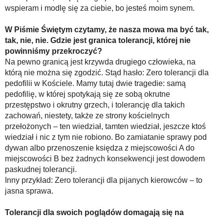
wspieram i modlę się za ciebie, bo jesteś moim synem.
W Piśmie Świętym czytamy, że nasza mowa ma być tak,
tak, nie, nie. Gdzie jest granica tolerancji, której nie
powinniśmy przekroczyć?
Na pewno granicą jest krzywda drugiego człowieka, na
którą nie można się zgodzić. Stąd hasło: Zero tolerancji dla
pedofilii w Kościele. Mamy tutaj dwie tragedie: samą
pedofilię, w której spotykają się ze sobą okrutne
przestępstwo i okrutny grzech, i tolerancję dla takich
zachowań, niestety, także ze strony kościelnych
przełożonych – ten wiedział, tamten wiedział, jeszcze ktoś
wiedział i nic z tym nie robiono. Bo zamiatanie sprawy pod
dywan albo przenoszenie księdza z miejscowości A do
miejscowości B bez żadnych konsekwencji jest dowodem
paskudnej tolerancji.
Inny przykład: Zero tolerancji dla pijanych kierowców – to
jasna sprawa.
Tolerancji dla swoich poglądów domagają się na