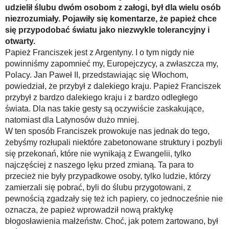
udzielił ślubu dwóm osobom z załogi, był dla wielu osób
niezrozumiały. Pojawiły się komentarze, że papież chce
się przypodobać światu jako niezwykle tolerancyjny i
otwarty.
Papież Franciszek jest z Argentyny. I o tym nigdy nie
powinniśmy zapomnieć my, Europejczycy, a zwłaszcza my,
Polacy. Jan Paweł II, przedstawiając się Włochom,
powiedział, że przybył z dalekiego kraju. Papież Franciszek
przybył z bardzo dalekiego kraju i z bardzo odległego
świata. Dla nas takie gesty są oczywiście zaskakujące,
natomiast dla Latynosów dużo mniej.
W ten sposób Franciszek prowokuje nas jednak do tego,
żebyśmy rozłupali niektóre zabetonowane struktury i pozbyli
się przekonań, które nie wynikają z Ewangelii, tylko
najczęściej z naszego lęku przed zmianą. Ta para to
przecież nie były przypadkowe osoby, tylko ludzie, którzy
zamierzali się pobrać, byli do ślubu przygotowani, z
pewnością zgadzały się też ich papiery, co jednocześnie nie
oznacza, że papież wprowadził nową praktykę
błogosławienia małżeństw. Choć, jak potem żartowano, był