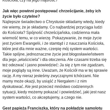
Kościoła, czy na jego mądrość?
Jak więc powinni postępować chrześcijanie, żeby ich
życie było czytelne?
Najlepsze świadectwo o Chrystusie składamy wtedy, kiedy
nie wiemy, że je składamy. Co najbardziej przyciąga ludzi
do Kościoła? Spójność chrześcijańska, codzienna mała
wierność temu, w co wierzę. Pokazywanie, że moje życie
jest życiem Ewangelii, i że stamtąd i z nauczania Kościoła,
które jest dla mnie ważne, czerpię mój system wartości.
Takie spójne, jednoznaczne życie jest błogosławieństwem
dla jego „właściciela” i dla otoczenia. Ale czasami trzeba się
też odezwać i jasno powiedzieć: Ja się z tym nie zgadzam,
moje poglądy są inne. Uważam, że Kościół ma w tej sprawie
rację. A my nieraz jesteśmy zwyczajnymi tchórzami. Nie
mamy może okazji, by usiąść z Nergalem i z nim
dyskutować. Ale jest przecież mnóstwo codziennych
sytuacji, kiedy możemy pokazać i powiedzieć, jaki jest nasz
system wartości, co akceptujemy, a czego nie.
Gest papieża Franciszka, który na pokładzie samolotu