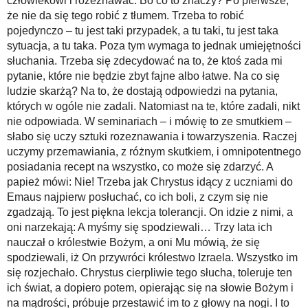
człowiekowi i rozeznawać. Bo co to znaczy? Po pierwsze,
że nie da się tego robić z tłumem. Trzeba to robić
pojedynczo – tu jest taki przypadek, a tu taki, tu jest taka
sytuacja, a tu taka. Poza tym wymaga to jednak umiejętności
słuchania. Trzeba się zdecydować na to, że ktoś zada mi
pytanie, które nie będzie zbyt fajne albo łatwe. Na co się
ludzie skarżą? Na to, że dostają odpowiedzi na pytania,
których w ogóle nie zadali. Natomiast na te, które zadali, nikt
nie odpowiada. W seminariach – i mówię to ze smutkiem –
słabo się uczy sztuki rozeznawania i towarzyszenia. Raczej
uczymy przemawiania, z różnym skutkiem, i omnipotentnego
posiadania recept na wszystko, co może się zdarzyć. A
papież mówi: Nie! Trzeba jak Chrystus idący z uczniami do
Emaus najpierw posłuchać, co ich boli, z czym się nie
zgadzają. To jest piękna lekcja tolerancji. On idzie z nimi, a
oni narzekają: A myśmy się spodziewali… Trzy lata ich
nauczał o królestwie Bożym, a oni Mu mówią, że się
spodziewali, iż On przywróci królestwo Izraela. Wszystko im
się rozjechało. Chrystus cierpliwie tego słucha, toleruje ten
ich świat, a dopiero potem, opierając się na słowie Bożym i
na mądrości, próbuje przestawić im to z głowy na nogi. I to