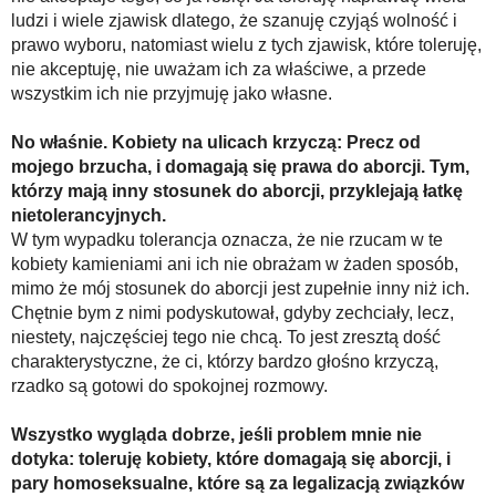
ludzi i wiele zjawisk dlatego, że szanuję czyjąś wolność i
prawo wyboru, natomiast wielu z tych zjawisk, które toleruję,
nie akceptuję, nie uważam ich za właściwe, a przede
wszystkim ich nie przyjmuję jako własne.
No właśnie. Kobiety na ulicach krzyczą: Precz od
mojego brzucha, i domagają się prawa do aborcji. Tym,
którzy mają inny stosunek do aborcji, przyklejają łatkę
nietolerancyjnych.
W tym wypadku tolerancja oznacza, że nie rzucam w te
kobiety kamieniami ani ich nie obrażam w żaden sposób,
mimo że mój stosunek do aborcji jest zupełnie inny niż ich.
Chętnie bym z nimi podyskutował, gdyby zechciały, lecz,
niestety, najczęściej tego nie chcą. To jest zresztą dość
charakterystyczne, że ci, którzy bardzo głośno krzyczą,
rzadko są gotowi do spokojnej rozmowy.
Wszystko wygląda dobrze, jeśli problem mnie nie
dotyka: toleruję kobiety, które domagają się aborcji, i
pary homoseksualne, które są za legalizacją związków