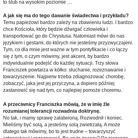
to ślub na wysokim poziomie …
A jak się ma do tego dawanie świadectwa i przykładu?
Temu papieżowi bardzo zależy na zbawieniu ludzi. I bardzo
chce Kościoła, który będzie dźwigać człowieka i
transportować go do Chrystusa. Natomiast mówi do nas
językiem i gestami, do których nie jesteśmy przyzwyczajeni.
Tym, co dla mnie jest ważne w tym pontyfikacie i co łączy
się z tym, o czym mówimy, jest akcent, by bardzo
indywidualnie podejść do każdej sytuacji. Trzy słowa
Franciszek powtarza w kółko: słuchanie, rozeznawanie i
towarzyszenie. Najpierw trzeba zdiagnozować chorobę,
zobaczyć, jaka jest jej przyczyna, a dopiero później
zastanowić się nad tym, co najlepiej pomoże choremu.
A przeciwnicy Franciszka mówią, że w imię źle
rozumianej tolerancji rozwadnia doktrynę.
No tak, i mamy sprawę załatwioną. Rozwodnił i koniec.
Mieliśmy być solą, a jesteśmy solą zwietrzałą. A może
dlatego tak mówimy, bo to jest trudne – towarzyszyć