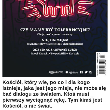
Na wesoło
Hobby i pasje
Żyj aktywnie
60plus - najcenniejsi klienci
Dobra opieka
Warto naśladować
Coś dla ducha
Smacznie i zdrowo
O finansach i społeczeństwie - edukacja nie tylko dla 60plus
Ciekawe książki
Kościół, który wie, po co i dla kogo
istnieje, jaka jest jego misja, nie może się
Stop samotności
bać dialogu ze światem. Ktoś musi
Z internetem za pan brat
pierwszy wyciągnąć rękę. Tym kimś jest
Kościół, a nie świat.
Bezpiecznie i w zgodzie z prawem