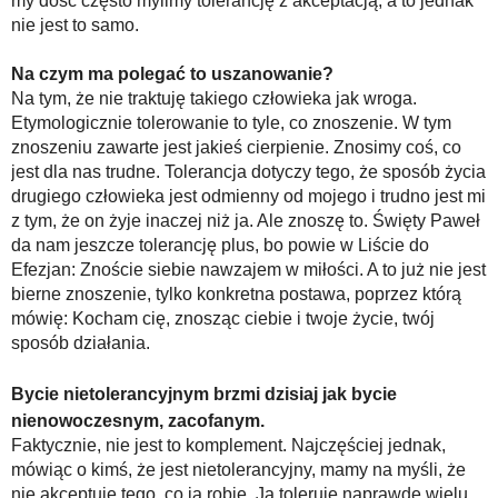
my dość często mylimy tolerancję z akceptacją, a to jednak
nie jest to samo.
Na czym ma polegać to uszanowanie?
Na tym, że nie traktuję takiego człowieka jak wroga.
Etymologicznie tolerowanie to tyle, co znoszenie. W tym
znoszeniu zawarte jest jakieś cierpienie. Znosimy coś, co
jest dla nas trudne. Tolerancja dotyczy tego, że sposób życia
drugiego człowieka jest odmienny od mojego i trudno jest mi
z tym, że on żyje inaczej niż ja. Ale znoszę to. Święty Paweł
da nam jeszcze tolerancję plus, bo powie w Liście do
Efezjan: Znoście siebie nawzajem w miłości. A to już nie jest
bierne znoszenie, tylko konkretna postawa, poprzez którą
mówię: Kocham cię, znosząc ciebie i twoje życie, twój
sposób działania.
Bycie nietolerancyjnym brzmi dzisiaj jak bycie
nienowoczesnym, zacofanym.
Faktycznie, nie jest to komplement. Najczęściej jednak,
mówiąc o kimś, że jest nietolerancyjny, mamy na myśli, że
nie akceptuje tego, co ja robię. Ja toleruję naprawdę wielu