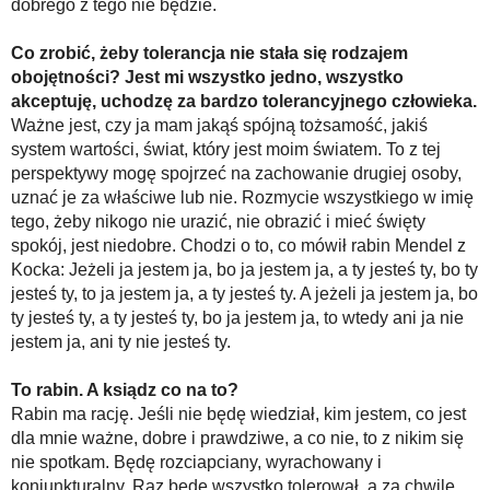
dobrego z tego nie będzie.
Co zrobić, żeby tolerancja nie stała się rodzajem
obojętności? Jest mi wszystko jedno, wszystko
akceptuję, uchodzę za bardzo tolerancyjnego człowieka.
Ważne jest, czy ja mam jakąś spójną tożsamość, jakiś
system wartości, świat, który jest moim światem. To z tej
perspektywy mogę spojrzeć na zachowanie drugiej osoby,
uznać je za właściwe lub nie. Rozmycie wszystkiego w imię
tego, żeby nikogo nie urazić, nie obrazić i mieć święty
spokój, jest niedobre. Chodzi o to, co mówił rabin Mendel z
Kocka: Jeżeli ja jestem ja, bo ja jestem ja, a ty jesteś ty, bo ty
jesteś ty, to ja jestem ja, a ty jesteś ty. A jeżeli ja jestem ja, bo
ty jesteś ty, a ty jesteś ty, bo ja jestem ja, to wtedy ani ja nie
jestem ja, ani ty nie jesteś ty.
To rabin. A ksiądz co na to?
Rabin ma rację. Jeśli nie będę wiedział, kim jestem, co jest
dla mnie ważne, dobre i prawdziwe, a co nie, to z nikim się
nie spotkam. Będę rozciapciany, wyrachowany i
koniunkturalny. Raz będę wszystko tolerował, a za chwilę