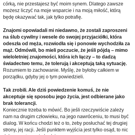
córką, nie przestajesz być moim synem. Dlatego zawsze
możesz liczyć na moje wsparcie i na moją miłość, którą
będę okazywać tak, jak tylko potrafię.
Znajomi opowiadali mi niedawno, że zostali zaproszeni
na ślub cywilny i wesele do swojej przyjaciółki, która
odeszła od męża, rozwiodła się i ponowie wychodziła za
mąż. Odmówili, bo mieli poczucie, że jeśli pójdą – mimo
wieloletniej znajomości, która ich łączy – to dadzą
świadectwo temu, że tolerują i akceptują taką sytuację.
Rozumiem to zachowanie. Myślę, że byłoby całkiem w
porządku, gdyby jej o tym powiedzieli.
Tak zrobili. Ale dziś powiedzenie komuś, że nie
akceptuje się sposobu jego życia, jest odbierane jako
brak tolerancji.
Koniecznie trzeba to mówić. Bo jeśli rzeczywiście zależy
nam na drugim człowieku, na jego nawróceniu, to musi być
dialog. W końcu chodzi też o to, żeby posłuchać tej drugiej
strony, jej racji. Jeśli punktem wyjścia jest tylko osąd, to nic