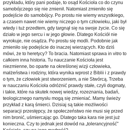
przykładu, który pani podaje, to osąd Kościoła co do czynu
samobójczego się nie zmienił. Natomiast zmieniło się
podejście do samobójcy. Po prostu nie wiemy wszystkiego,
a czasem nawet nie wiemy niczego o tym człowieku, jaki był
wtedy i tuż przedtem, gdy targnął się na swoje życie. Co się
działo w jego sercu i w jego głowie. Dlatego Kościół nie
wyrokuje, nie osądza. Po prostu się modli. Podobnie jak
zmieniło się podejście do inaczej wierzących. Kto dziś
mówi, że to heretycy? To bracia. Natomiast sprawa in vitro to
całkiem inna historia. Tu nauczanie Kościoła jest
niezmienne, bo oparte na określonej wizji człowieka,
małżeństwa i rodziny, która wynika wprost z Biblii i z prawdy
o tym, że człowiek jest stworzeniem, a nie Stwórcą. Trzeba
w nauczaniu Kościoła odróżnić prawdy stałe, czyli dogmaty,
i takie, które na skutek nowej wiedzy, rozeznania, badań,
teologicznego namysłu mogą się zmieniać. Mamy świeży
przykład z karą śmierci. Dzisiaj są takie możliwości
separacji przestępcy, że społeczeństwo nie musi się przed
nim bronić, uśmiercając go. Dlatego taka kara nie jest już
konieczna. Czy to jednak jest dowód na „tolerancyjność”