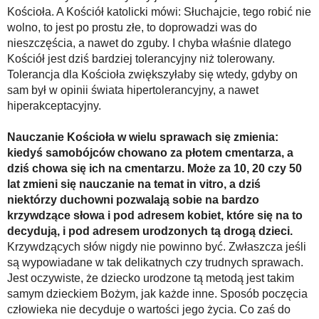
Kościoła. A Kościół katolicki mówi: Słuchajcie, tego robić nie
wolno, to jest po prostu złe, to doprowadzi was do
nieszczęścia, a nawet do zguby. I chyba właśnie dlatego
Kościół jest dziś bardziej tolerancyjny niż tolerowany.
Tolerancja dla Kościoła zwiększyłaby się wtedy, gdyby on
sam był w opinii świata hipertolerancyjny, a nawet
hiperakceptacyjny.
Nauczanie Kościoła w wielu sprawach się zmienia:
kiedyś samobójców chowano za płotem cmentarza, a
dziś chowa się ich na cmentarzu. Może za 10, 20 czy 50
lat zmieni się nauczanie na temat in vitro, a dziś
niektórzy duchowni pozwalają sobie na bardzo
krzywdzące słowa i pod adresem kobiet, które się na to
decydują, i pod adresem urodzonych tą drogą dzieci.
Krzywdzących słów nigdy nie powinno być. Zwłaszcza jeśli
są wypowiadane w tak delikatnych czy trudnych sprawach.
Jest oczywiste, że dziecko urodzone tą metodą jest takim
samym dzieckiem Bożym, jak każde inne. Sposób poczęcia
człowieka nie decyduje o wartości jego życia. Co zaś do