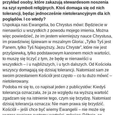
przykład osoby, które zakazują stewardesom noszenia
na szyi symboli religijnych. Ktoś domaga się od nich
tolerancji, będąc jednocześnie nietolerancyjnym dla ich
poglądów. I co wtedy?
Uspokaja nas Ewangelia, bo Chrystus mówi: Będziecie w
nienawiści u wszystkich z powodu mojego imienia. Można
więc powiedzieć, że im jestem wierniejszy nauce Chrystusa,
im prawdziwiej śpiewam w mszalnym Gloria: „Tylko Tyś jest
Panem, tylko Tyś Najwyższy, Jezu Chryste”, które nie jest
przyśpiewką, tylko podstawowym kanonem moich wartości,
to muszę się liczyć z tym, że będę w nienawiści u
wszystkich – i u najbliższych, i u tych dalszych. Od Kościoła
wszyscy domagają się dzisiaj tolerancji. Natomiast sam ze
swoim przesłaniem Kościół jest często – co tu dużo mówić –
nietolerowany.
Podoba mi się to, co napisał jeden z publicystów: Kiedyś
tolerancja oznaczała, że ja ze względu na wyższą wartość
zgadzam się na istnienie tego, czym się brzydzę. Natomiast
dzisiaj tolerancja oznacza: Nie mam prawa się brzydzić.
Kościół – jeśli chce być wierny Ewangelii – nie może się