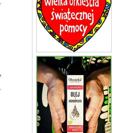
ę
e
,