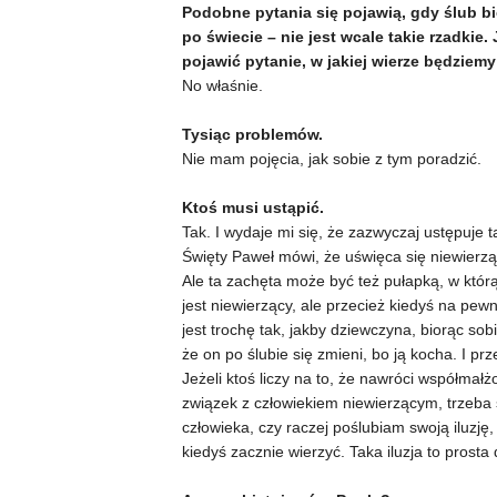
Podobne pytania się pojawią, gdy ślub b
po świecie – nie jest wcale takie rzadkie. 
pojawić pytanie, w jakiej wierze będziem
No właśnie.
Tysiąc problemów.
Nie mam pojęcia, jak sobie z tym poradzić.
Ktoś musi ustąpić.
Tak. I wydaje mi się, że zazwyczaj ustępuje t
Święty Paweł mówi, że uświęca się niewierząc
Ale ta zachęta może być też pułapką, w którą
jest niewierzący, ale przecież kiedyś na pew
jest trochę tak, jakby dziewczyna, biorąc so
że on po ślubie się zmieni, bo ją kocha. I przes
Jeżeli ktoś liczy na to, że nawróci współmał
związek z człowiekiem niewierzącym, trzeba 
człowieka, czy raczej poślubiam swoją iluzję,
kiedyś zacznie wierzyć. Taka iluzja to prosta