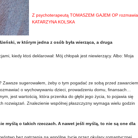
Z psychoterapeutą TOMASZEM GAJEM OP rozmawia
KATARZYNA KOLSKA
łżeński, w którym jedna z osób była wierząca, a druga
jami, kiedy ktoś deklarował: Mój chłopak jest niewierzący. Albo: Moja
ary? Zawsze sugerowałem, żeby o tym pogadać ze sobą przed zawarcie
orozmawiać o wychowywaniu dzieci, prowadzeniu domu, finansach…
m, jest wartością, która przenika do głębi jego życia, to pojawia się
ych rozwiązań. Znalezienie wspólnej płaszczyzny wymaga wielu godzin
ie myślą o takich rzeczach. A nawet jeśli myślą, to nie są one dla
żeństwo bez patrzenia na wspólne życie przez okulary romantycznej