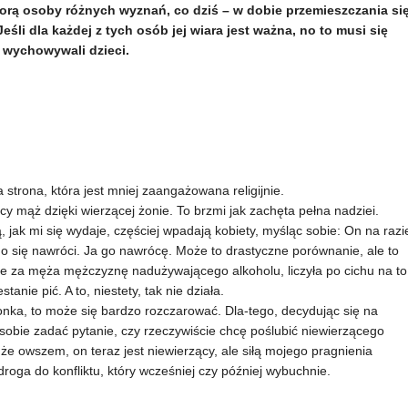
iorą osoby różnych wyznań, co dziś – w dobie przemieszczania si
Jeśli dla każdej z tych osób jej wiara jest ważna, no to musi się
y wychowywali dzieci.
a strona, która jest mniej zaangażowana religijnie.
y mąż dzięki wierzącej żonie. To brzmi jak zachęta pełna nadziei.
, jak mi się wydaje, częściej wpadają kobiety, myśląc sobie: On na razi
no się nawróci. Ja go nawrócę. Może to drastyczne porównanie, ale to
bie za męża mężczyznę nadużywającego alkoholu, liczyła po cichu na to
tanie pić. A to, niestety, tak nie działa.
żonka, to może się bardzo rozczarować. Dla-tego, decydując się na
sobie zadać pytanie, czy rzeczywiście chcę poślubić niewierzącego
 że owszem, on teraz jest niewierzący, ale siłą mojego pragnienia
 droga do konfliktu, który wcześniej czy później wybuchnie.