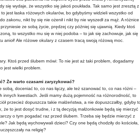
edy się wydaje, że wszystko się jakoś poukłada. Tak samo jest zresztą z
to jest łaska różowych okularów, bo gdybyśmy widzieli wszystko od
 do zakonu, nikt by się nie ożenił i nikt by nie wyszedł za mąż. A różnice
rzyniesie ze sobą życie, prędzej czy później się ujawnią. Kiedy ktoś
oną, to wszystko mu się w niej podoba – to jak się zachowuje, jak się
ostu anioł! Ale różowe okulary z czasem tracą swoją różową moc.
iary. Ktoś przed ślubem mówi: To nie jest aż taki problem, dogadamy
o jest wielki problem.
dać? Że warto czasami zaryzykować?
 sobą, doceniać to, co nas łączy, ale też szanować to, co nas różni –
kich innych kwestiach. Jeśli mamy dużą pojemność na różnorodność, to
iół przecież dopuszcza takie małżeństwa, a nie dopuszczałby, gdyby t
k, że to jest dosyć trudne, i z tą decyzją małżonkowie będą się mierzyć
rczy o tym pogadać raz przed ślubem. Trzeba się będzie mierzyć z
ele? Jak będą wychowywali dzieci? Czy one będą chodziły do kościoła,
uczęszczały na religię?