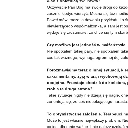
A co z obietnicą św. Pawła?
Oczywiście Pan Bóg ma swoje drogi do każdeg
zacznie kiedyś wierzyć. Można się też modli
Paweł mówi raczej o dawaniu przykładu i o ś
niewierzącego współmałżonka, a sam jest oso
wydaje się zrozumiałe, że chce się tym skarb
Czy możliwa jest jedność w małżeństwie, 
Nie spotkałem takiej pary, nie spotkałem tak
coś tak ważnego, wymaga ogromnej dojrzałośc
Porozmawiajmy teraz o innej sytuacji, k
sakramentalny, żyją wiarą i wychowują dzie
obojętna. Przestaje chodzić do kościoła,
zrobić ta druga strona?
Takie sytuacje nigdy nie dzieją się nagle, o
zorientują się, że coś niepokojącego narasta
To optymistyczne założenie. Terapeuci mó
Może to jest właśnie największy problem. N
co jest dla mnie ważne. I nie należy czekać r