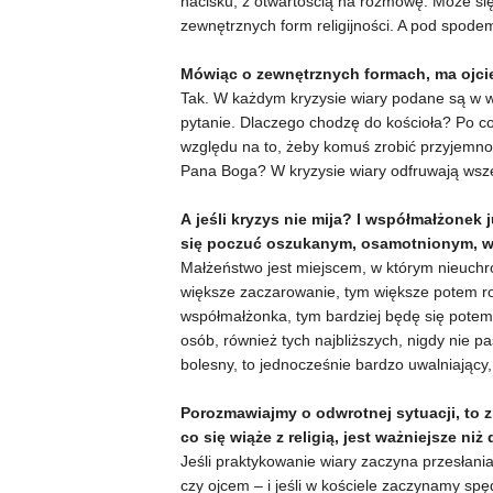
nacisku, z otwartością na rozmowę. Może się n
zewnętrznych form religijności. A pod spodem
Mówiąc o zewnętrznych formach, ma ojci
Tak. W każdym kryzysie wiary podane są w wą
pytanie. Dlaczego chodzę do kościoła? Po co
względu na to, żeby komuś zrobić przyjemnoś
Pana Boga? W kryzysie wiary odfruwają wszel
A
jeśli kryzys nie mija? I współmałżonek 
się poczuć oszukanym, osamotnionym, w
Małżeństwo jest miejscem, w którym nieuchr
większe zaczarowanie, tym większe potem r
współmałżonka, tym bardziej będę się potem 
osób, również tych najbliższych, nigdy nie pa
bolesny, to jednocześnie bardzo uwalniający,
Porozmawiajmy o odwrotnej sytuacji, to zn
co się wiąże z religią, jest ważniejsze niż
Jeśli praktykowanie wiary zaczyna przesłani
czy ojcem – i jeśli w kościele zaczynamy spę