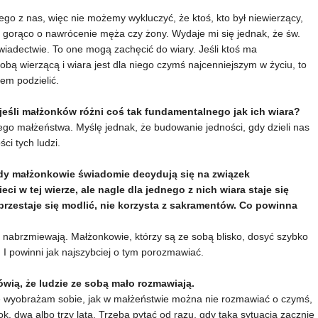
o z nas, więc nie możemy wykluczyć, że ktoś, kto był niewierzący,
ć gorąco o nawrócenie męża czy żony. Wydaje mi się jednak, że św.
wiadectwie. To one mogą zachęcić do wiary. Jeśli ktoś ma
bą wierzącą i wiara jest dla niego czymś najcenniejszym w życiu, to
em podzielić.
jeśli małżonków różni coś tak fundamentalnego jak ich wiara?
iego małżeństwa. Myślę jednak, że budowanie jedności, gdy dzieli nas
i tych ludzi.
iedy małżonkowie świadomie decydują się na związek
ci w tej wierze, ale nagle dla jednego z nich wiara staje się
 przestaje się modlić, nie korzysta z sakramentów. Co powinna
ne nabrzmiewają. Małżonkowie, którzy są ze sobą blisko, dosyć szybko
. I powinni jak najszybciej o tym porozmawiać.
wią, że ludzie ze sobą mało rozmawiają.
ie wyobrażam sobie, jak w małżeństwie można nie rozmawiać o czymś,
ok, dwa albo trzy lata. Trzeba pytać od razu, gdy taka sytuacja zacznie