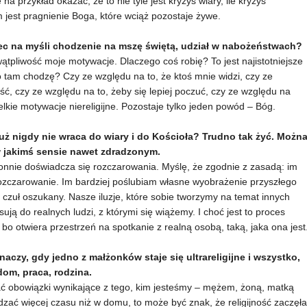
a przykład okazać, że to nie tyle jest kryzys wiary, ile kryzys
 jest pragnienie Boga, które wciąż pozostaje żywe.
ec na myśli chodzenie na mszę świętą, udział w nabożeństwach?
tpliwość moje motywacje. Dlaczego coś robię? To jest najistotniejsze
 tam chodzę? Czy ze względu na to, że ktoś mnie widzi, czy ze
ć, czy ze względu na to, żeby się lepiej poczuć, czy ze względu na
kie motywacje niereligijne. Pozostaje tylko jeden powód – Bóg.
już nigdy nie wraca do wiary i do Kościoła? Trudno tak żyć. Możn
 jakimś sensie nawet zdradzonym.
onnie doświadcza się rozczarowania. Myślę, że zgodnie z zasadą: im
ozczarowanie. Im bardziej poślubiam własne wyobrażenie przyszłego
czuł oszukany. Nasze iluzje, które sobie tworzymy na temat innych
sują do realnych ludzi, z którymi się wiążemy. I choć jest to proces
 bo otwiera przestrzeń na spotkanie z realną osobą, taką, jaka ona jest
aczy, gdy jedno z małżonków staje się ultrareligijne i wszystko,
 dom, praca, rodzina.
ać obowiązki wynikające z tego, kim jesteśmy – mężem, żoną, matką
dzać więcej czasu niż w domu, to może być znak, że religijność zaczęła