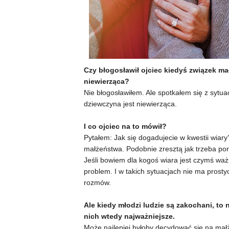
Czy błogosławił ojciec kiedyś związek ma
niewierząca?
Nie błogosławiłem. Ale spotkałem się z sytuac
dziewczyna jest niewierząca.
I co ojciec na to mówił?
Pytałem: Jak się dogadujecie w kwestii wi
małżeństwa. Podobnie zresztą jak trzeba p
Jeśli bowiem dla kogoś wiara jest czymś ważny
problem. I w takich sytuacjach nie ma prost
rozmów.
Ale kiedy młodzi ludzie są zakochani, to n
nich wtedy najważniejsze.
Może najlepiej byłoby decydować się na mał