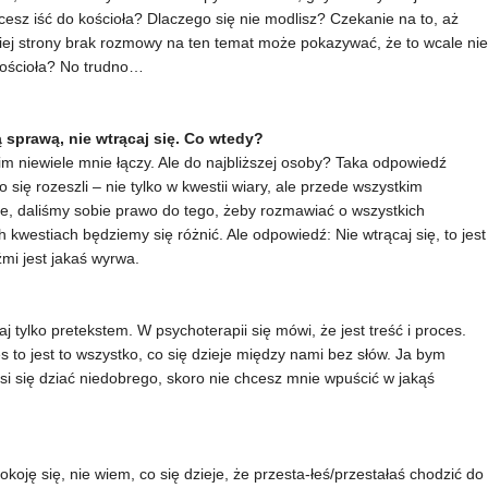
cesz iść do kościoła? Dlaczego się nie modlisz? Czekanie na to, aż
giej strony brak rozmowy na ten temat może pokazywać, że to wcale nie
 kościoła? No trudno…
 sprawą, nie wtrącaj się. Co wtedy?
m niewiele mnie łączy. Ale do najbliższej osoby? Taka odpowiedź
się rozeszli – nie tylko w kwestii wiary, ale przede wszystkim
ie, daliśmy sobie prawo do tego, żeby rozmawiać o wszystkich
 kwestiach będziemy się różnić. Ale odpowiedź: Nie wtrącaj się, to jest
mi jest jakaś wyrwa.
 tylko pretekstem. W psychoterapii się mówi, że jest treść i proces.
s to jest to wszystko, co się dzieje między nami bez słów. Ja bym
i się dziać niedobrego, skoro nie chcesz mnie wpuścić w jakąś
oję się, nie wiem, co się dzieje, że przesta-łeś/przestałaś chodzić do