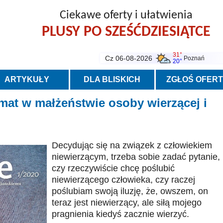
Ciekawe oferty i ułatwienia
PLUSY PO SZEŚĆDZIESIĄTCE
31°
Cz 06-08-2026
Poznań
20°
ARTYKUŁY
DLA BLISKICH
ZGŁOŚ OFER
emat w małżeństwie osoby wierzącej i
Decydując się na związek z człowiekiem
niewierzącym, trzeba sobie zadać pytanie,
czy rzeczywiście chcę poślubić
niewierzącego człowieka, czy raczej
poślubiam swoją iluzję, że, owszem, on
teraz jest niewierzący, ale siłą mojego
pragnienia kiedyś zacznie wierzyć.