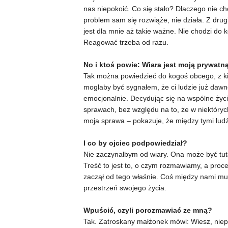
nas niepokoić. Co się stało? Dlaczego nie ch
problem sam się rozwiąże, nie działa. Z dru
jest dla mnie aż takie ważne. Nie chodzi do
Reagować trzeba od razu.
No i ktoś powie: Wiara jest moją prywatną
Tak można powiedzieć do kogoś obcego, z ki
mogłaby być sygnałem, że ci ludzie już dawno 
emocjonalnie. Decydując się na wspólne życ
sprawach, bez względu na to, że w niektórych
moja sprawa – pokazuje, że między tymi ludź
I co by ojciec podpowiedział?
Nie zaczynałbym od wiary. Ona może być tutaj
Treść to jest to, o czym rozmawiamy, a proce
zaczął od tego właśnie. Coś między nami mus
przestrzeń swojego życia.
Wpuścić, czyli porozmawiać ze mną?
Tak. Zatroskany małżonek mówi: Wiesz, niepok