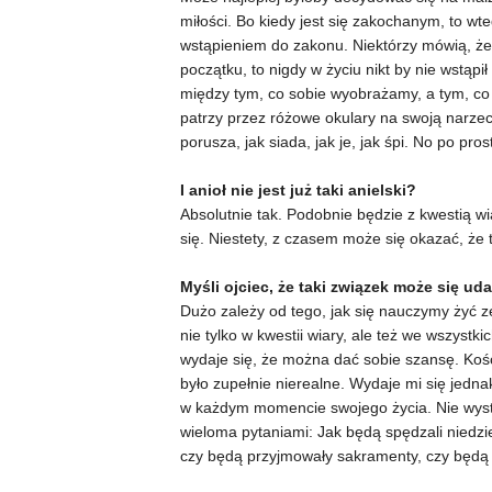
miłości. Bo kiedy jest się zakochanym, to wt
wstąpieniem do zakonu. Niektórzy mówią, że 
początku, to nigdy w życiu nikt by nie wstąpił
między tym, co sobie wyobrażamy, a tym, co p
patrzy przez różowe okulary na swoją narzecz
porusza, jak siada, jak je, jak śpi. No po pr
I anioł nie jest już taki anielski?
Absolutnie tak. Podobnie będzie z kwestią w
się. Niestety, z czasem może się okazać, że t
Myśli ojciec, że taki związek może się u
Dużo zależy od tego, jak się nauczymy żyć ze
nie tylko w kwestii wiary, ale też we wszyst
wydaje się, że można dać sobie szansę. Kośc
było zupełnie nierealne. Wydaje mi się jedna
w każdym momencie swojego życia. Nie wysta
wieloma pytaniami: Jak będą spędzali niedzi
czy będą przyjmowały sakramenty, czy będą 