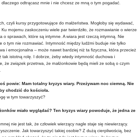
e, dlaczego odtrącasz mnie i nie chcesz ze mną o tym pogadać.
h, czyli kursy przygotowujące do małżeństwa. Mogłoby się wydawać,
e. Ku mojemu zaskoczeniu wiele par twierdziło, że rozmawianie o wierze
ia o sprawach, które są intymne. A wiara jest rzeczą intymną. Nie
 o tym nie rozmawiać. Intymność między ludźmi buduje nie tylko
owa i emocjonalna – może nawet bardziej niż ta fizyczna, która przecież
ak istotną rolę. I dobrze, żeby wtedy intymność duchowa i
ne, że związek przetrwa, że małżonkowie będą mieli ze sobą o czym
.
toś powie: Mam totalny kryzys wiary. Przeżywam noc ciemną. Nie
by chodzić do kościoła.
ogę w tym towarzyszyć?
żonków miało wyglądać? Ten kryzys wiary powoduje, że jedna ze
mnej nie jest tak, że człowiek wierzący nagle staje się niewierzący.
zyszczenie. Jak towarzyszyć takiej osobie? Z dużą cierpliwością, bez