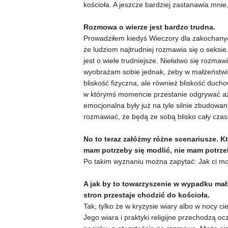
kościoła. A jeszcze bardziej zastanawia mni
Rozmowa o wierze jest bardzo trudna.
Prowadziłem kiedyś Wieczory dla zakochanyc
że ludziom najtrudniej rozmawia się o seksi
jest o wiele trudniejsze. Niełatwo się rozmaw
wyobrażam sobie jednak, żeby w małżeństwie
bliskość fizyczna, ale również bliskość duch
w którymś momencie przestanie odgrywać aż t
emocjonalna były już na tyle silnie zbudowa
rozmawiać, że będą ze sobą blisko cały czas
No to teraz załóżmy różne scenariusze. K
mam potrzeby się modlić, nie mam potrze
Po takim wyznaniu można zapytać: Jak ci m
A jak by to towarzyszenie w wypadku mał
stron przestaje chodzić do kościoła.
Tak, tylko że w kryzysie wiary albo w nocy cie
Jego wiara i praktyki religijne przechodzą oc