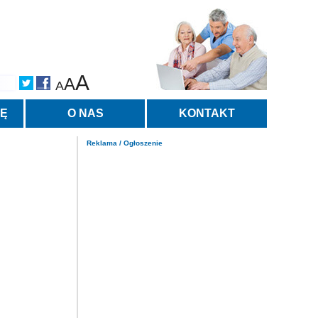
A
A
A
TĘ
O NAS
KONTAKT
Reklama / Ogłoszenie