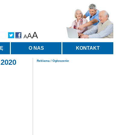
A
A
A
TĘ
O NAS
KONTAKT
 2020
Reklama / Ogłoszenie