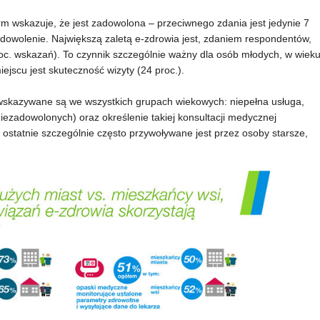
orm wskazuje, że jest zadowolona – przeciwnego zdania jest jedynie 7
zadowolenie. Największą zaletą e-zdrowia jest, zdaniem respondentów,
c. wskazań). To czynnik szczególnie ważny dla osób młodych, w wiek
jscu jest skuteczność wizyty (24 proc.).
wskazywane są we wszystkich grupach wiekowych: niepełna usługa,
iezadowolonych) oraz określenie takiej konsultacji medycznej
o ostatnie szczególnie często przywoływane jest przez osoby starsze,