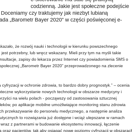
codzienną. Jakie jest społeczne podejście
Doceniamy czy traktujemy jak niezbyt lubianą
ada „Barometr Bayer 2020” w części poświęconej e-
azało, że rozwój nauki i technologii w kierunku powszechnego
est potrzebny, lub wręcz wskazany. Mieli przy tym na myśli takie
onsultacje, zapisy do lekarza przez Internet czy powiadomienia SMS o
ii społecznej „Barometr Bayer 2020” przeprowadzonego na zlecenie
 cyfryzacji w ochronie zdrowia, to bardzo dobry prognostyk.” – ocenia
kuteczne wykorzystanie nowych technologii w obszarze medycyny i
zyści na wielu polach - począwszy od zastosowania sztucznej
leków, po aplikacje mobilne umożliwiające monitoring stanu zdrowia
 ich przekazywanie do personelu medycznego, a następnie analiza
tycznych to rozwiązania już dostępne i wciąż ulepszane w ramach
ę wraz z partnerami w budowanie ekosystemu innowacji, łączenie
wia oraz pacjentów, tak aby osiągać nowe poziomy cyfryzacji w obszarac