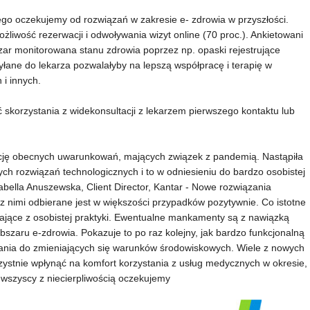
go oczekujemy od rozwiązań w zakresie e- zdrowia w przyszłości.
iwość rezerwacji i odwoływania wizyt online (70 proc.). Ankietowani
zar monitorowana stanu zdrowia poprzez np. opaski rejestrujące
łane do lekarza pozwalałyby na lepszą współpracę i terapię w
 i innych.
skorzystania z widekonsultacji z lekarzem pierwszego kontaktu lub
ję obecnych uwarunkowań, mających związek z pandemią. Nastąpiła
h rozwiązań technologicznych i to w odniesieniu do bardzo osobistej
abella Anuszewska, Client Director, Kantar - Nowe rozwiązania
 nimi odbierane jest w większości przypadków pozytywnie. Co istotne
ynikające z osobistej praktyki. Ewentualne mankamenty są z nawiązką
zaru e-zdrowia. Pokazuje to po raz kolejny, jak bardzo funkcjonalną
wania do zmieniających się warunków środowiskowych. Wiele z nowych
ystnie wpłynąć na komfort korzystania z usług medycznych w okresie,
o wszyscy z niecierpliwością oczekujemy