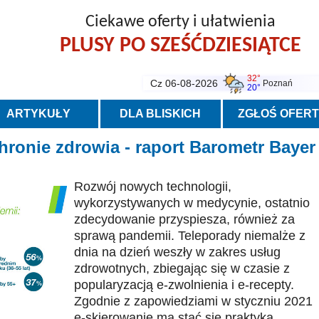
Ciekawe oferty i ułatwienia
PLUSY PO SZEŚĆDZIESIĄTCE
32°
Cz 06-08-2026
Poznań
20°
ARTYKUŁY
DLA BLISKICH
ZGŁOŚ OFER
hronie zdrowia - raport Barometr Bayer
Rozwój nowych technologii,
wykorzystywanych w medycynie, ostatnio
zdecydowanie przyspiesza, również za
sprawą pandemii. Teleporady niemalże z
dnia na dzień weszły w zakres usług
zdrowotnych, zbiegając się w czasie z
popularyzacją e-zwolnienia i e-recepty.
Zgodnie z zapowiedziami w styczniu 2021
e-skierowanie ma stać się praktyką