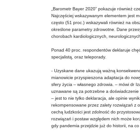
„Barometr Bayer 2020” pokazuje również cze
Najczęściej wskazywanym elementem jest możl
często (51 proc.) wskazywali również na obs
określone parametry zdrowotne. Dane przesy
chorobach kardiologicznych, neurologicznych
Ponad 40 proc. respondentów deklaruje chęć 
specjalistą, oraz teleporady.
- Uzyskane dane ukazują ważną konsekwenc
mianowicie przyspieszona adaptacja do nowyc
sfery życia – własnego zdrowia. – mówi dr Iz
uznawane są za potrzebne a doświadczenie z
– jest to nie tylko deklaracja, ale opinie w
rekompensowane przez zalety rozwiązań z obs
cechą ludzkości jest zdolność do przystoso
rozwiązań i postaw względem nich może korz
gdy pandemia przejdzie już do historii, na c