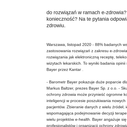
do rozwiązań w ramach e-zdrowia? 
konieczność? Na te pytania odpowi
zdrowiu.
Warszawa, listopad 2020 - 88% badanych wsk
zastosowania rozwiązań z zakresu e-zdrowia j
rozwiązania jak elektroniczną receptę, telek
wizytach lekarskich. To wyniki badania opin
Bayer przez Kantar .
- Barometr Bayer pokazuje duże poparcie dla
Markus Baltzer, prezes Bayer Sp. z o.o. - S
ochrony zdrowia może przynieść ogromne kor
inteligencji w procesie poszukiwania nowych 
pacjentów. Zbieranie danych z wielu źródeł,
wspomagająca podejmowanie decyzji terapeu
wielu projektów e-health. Bayer angażuje si
profesjonalistów i organizacji ochrony zdro