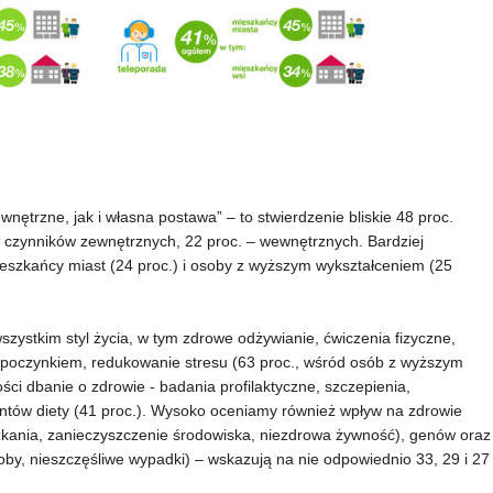
ętrzne, jak i własna postawa” – to stwierdzenie bliskie 48 proc.
w czynników zewnętrznych, 22 proc. – wewnętrznych. Bardziej
ieszkańcy miast (24 proc.) i osoby z wyższym wykształceniem (25
zystkim styl życia, w tym zdrowe odżywianie, ćwiczenia fizyczne,
oczynkiem, redukowanie stresu (63 proc., wśród osób z wyższym
ości dbanie o zdrowie - badania profilaktyczne, szczepienia,
ntów diety (41 proc.). Wysoko oceniamy również wpływ na zdrowie
kania, zanieczyszczenie środowiska, niezdrowa żywność), genów oraz
by, nieszczęśliwe wypadki) – wskazują na nie odpowiednio 33, 29 i 27