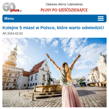
Ciekawe oferty i ułatwienia
PLUSY PO SZEŚĆDZIESIĄTCE
Menu
START
Kolejne 5 miast w Polsce, które warto odwiedzić!
AP, 2024-02-02
PROMOCJE
ARTYKUŁY
DLA BLISKICH
Szczególnie polecamy
ZGŁOŚ OFERTĘ
Użyteczne porady
O NAS
Szlachetne zdrowie
KONTAKT
Mieszkaj wygodnie i bez barier
Warto wiedzieć!
Podróże i wypoczynek
Taniej, okazyjnie, specjalnie dla 60plus