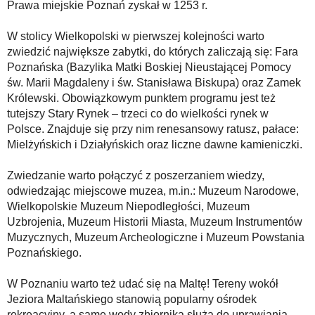
Prawa miejskie Poznań zyskał w 1253 r.
W stolicy Wielkopolski w pierwszej kolejności warto
zwiedzić największe zabytki, do których zaliczają się: Fara
Poznańska (Bazylika Matki Boskiej Nieustającej Pomocy
św. Marii Magdaleny i św. Stanisława Biskupa) oraz Zamek
Królewski. Obowiązkowym punktem programu jest też
tutejszy Stary Rynek – trzeci co do wielkości rynek w
Polsce. Znajduje się przy nim renesansowy ratusz, pałace:
Mielżyńskich i Działyńskich oraz liczne dawne kamieniczki.
Zwiedzanie warto połączyć z poszerzaniem wiedzy,
odwiedzając miejscowe muzea, m.in.: Muzeum Narodowe,
Wielkopolskie Muzeum Niepodległości, Muzeum
Uzbrojenia, Muzeum Historii Miasta, Muzeum Instrumentów
Muzycznych, Muzeum Archeologiczne i Muzeum Powstania
Poznańskiego.
W Poznaniu warto też udać się na Maltę! Tereny wokół
Jeziora Maltańskiego stanowią popularny ośrodek
rekreacyjny, a same wody zbiornika służą do uprawiania