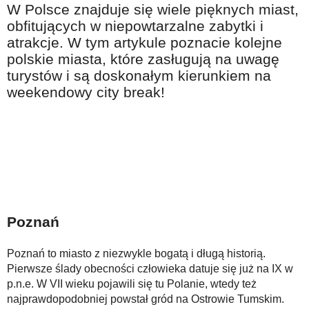
W Polsce znajduje się wiele pięknych miast,
Na wesoło
obfitujących w niepowtarzalne zabytki i
Hobby i pasje
atrakcje. W tym artykule poznacie kolejne
polskie miasta, które zasługują na uwagę
Żyj aktywnie
turystów i są doskonałym kierunkiem na
60plus - najcenniejsi klienci
weekendowy city break!
Dobra opieka
Warto naśladować
Coś dla ducha
Smacznie i zdrowo
O finansach i społeczeństwie - edukacja nie tylko dla 60plus
Poznań
Ciekawe książki
Stop samotności
Poznań to miasto z niezwykle bogatą i długą historią.
Pierwsze ślady obecności człowieka datuje się już na IX w
Z internetem za pan brat
p.n.e. W VII wieku pojawili się tu Polanie, wtedy też
Bezpiecznie i w zgodzie z prawem
najprawdopodobniej powstał gród na Ostrowie Tumskim.