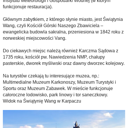
Instytutu Meteorologii i Gospodarki Wodnej (w którym
funkcjonuje restauracja).
Głównym zabytkiem, z którego słynie miasto, jest Świątynia
Wang, czyli Kościół Górski Naszego Zbawiciela –
ewangelicka budowla sakralna, przeniesiona w 1842 roku z
norweskiej miejscowości Vang.
Do ciekawych miejsc należą również Karczma Sądowa z
1735 roku, kościół pw. Nawiedzenia NMP, chałupy
pasterskie, dworek myśliwski oraz dawny dworzec kolejowy.
Na turystów czekają tu interesujące muzea, np.:
Multimedialne Muzeum Karkonoszy, Muzeum Turystyki i
Sportu oraz Muzeum Zabawek. W mieście funkcjonuje
całoroczne lodowisko, park linowy i tor saneczkowy.
Widok na Świątynię Wang w Karpaczu