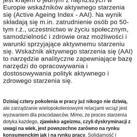
Na wesoło
Europie wskaźników aktywnego starzenia
się (Active Ageing Index - AAI). Na wynik
Hobby i pasje
składają się m.in. zatrudnienie osób po 50-
Żyj aktywnie
tym r.ż., uczestnictwo w życiu społecznym,
samodzielność i zdrowie oraz możliwości i
60plus - najcenniejsi klienci
warunki sprzyjające aktywnemu starzeniu
Dobra opieka
się. Wskaźnik aktywnego starzenia się (AAI)
Warto naśladować
to narzędzie analityczne zapewniające bazę
narzędzi do opracowywania i
Coś dla ducha
dostosowywania polityk aktywnego i
Smacznie i zdrowo
zdrowego starzenia się.
O finansach i społeczeństwie - edukacja nie tylko dla 60plus
Ciekawe książki
Dzisiaj cztery pokolenia w pracy już nikogo nie dziwią,
ale zarządzanie wielopokoleniowymi relacjami wciąż jest
Stop samotności
wyzwaniem dla pracodawców. Mimo, że proces starzenia
dotyka każdego,
zjawisko ageizmu, czyli dyskryminacji z
Z internetem za pan brat
uwagi na wiek, jest powszechne zarówno na rynku
Bezpiecznie i w zgodzie z prawem
konsumenckim jak i na rynku pracy
. Solidarność i