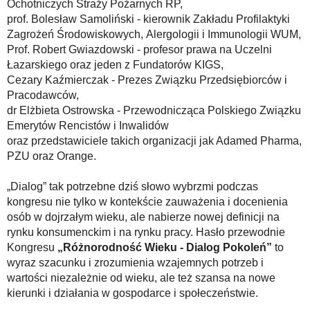
Ochotniczych Straży Pożarnych RP,
prof. Bolesław Samoliński - kierownik Zakładu Profilaktyki
Zagrożeń Środowiskowych, Alergologii i Immunologii WUM,
Prof. Robert Gwiazdowski - profesor prawa na Uczelni
Łazarskiego oraz jeden z Fundatorów KIGS,
Cezary Kaźmierczak - Prezes Związku Przedsiębiorców i
Pracodawców,
dr Elżbieta Ostrowska - Przewodnicząca Polskiego Związku
Emerytów Rencistów i Inwalidów
oraz przedstawiciele takich organizacji jak Adamed Pharma,
PZU oraz Orange.
„Dialog” tak potrzebne dziś słowo wybrzmi podczas
kongresu nie tylko w kontekście zauważenia i docenienia
osób w dojrzałym wieku, ale nabierze nowej definicji na
rynku konsumenckim i na rynku pracy. Hasło przewodnie
Kongresu
„Różnorodność Wieku - Dialog Pokoleń”
to
wyraz szacunku i zrozumienia wzajemnych potrzeb i
wartości niezależnie od wieku, ale też szansa na nowe
kierunki i działania w gospodarce i społeczeństwie.