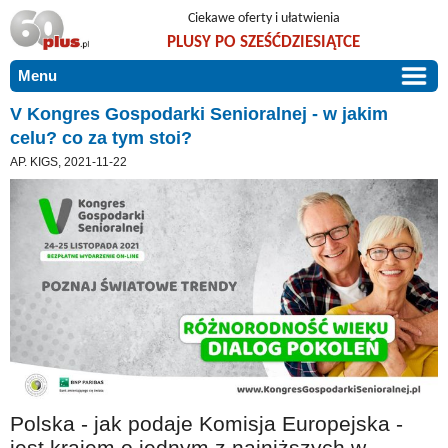
Ciekawe oferty i ułatwienia
PLUSY PO SZEŚĆDZIESIĄTCE
Menu
START
V Kongres Gospodarki Senioralnej - w jakim
celu? co za tym stoi?
PROMOCJE
AP. KIGS, 2021-11-22
ARTYKUŁY
DLA BLISKICH
Szczególnie polecamy
ZGŁOŚ OFERTĘ
Użyteczne porady
O NAS
Szlachetne zdrowie
KONTAKT
Mieszkaj wygodnie i bez barier
Warto wiedzieć!
Podróże i wypoczynek
Polska - jak podaje Komisja Europejska -
Taniej, okazyjnie, specjalnie dla 60plus
jest krajem o jednym z najniższych w