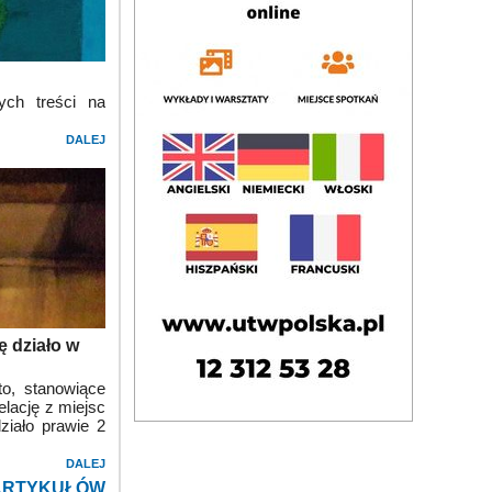
ych treści na
DALEJ
ę działo w
to, stanowiące
elację z miejsc
ziało prawie 2
DALEJ
ARTYKUŁÓW