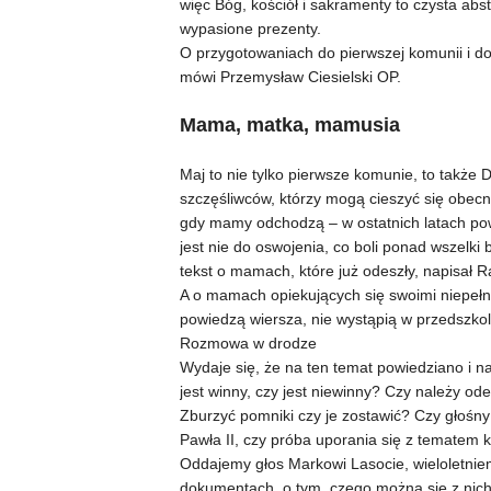
więc Bóg, kościół i sakramenty to czysta abst
wypasione prezenty.
O przygotowaniach do pierwszej komunii i do 
mówi Przemysław Ciesielski OP.
Mama, matka, mamusia
Maj to nie tylko pierwsze komunie, to także 
szczęśliwców, którzy mogą cieszyć się obecn
gdy mamy odchodzą – w ostatnich latach pow
jest nie do oswojenia, co boli ponad wszelki
tekst o mamach, które już odeszły, napisał R
A o mamach opiekujących się swoimi niepełnos
powiedzą wiersza, nie wystąpią w przedszkol
Rozmowa w drodze
Wydaje się, że na ten temat powiedziano i na
jest winny, czy jest niewinny? Czy należy od
Zburzyć pomniki czy je zostawić? Czy głośny 
Pawła II, czy próba uporania się z tematem ko
Oddajemy głos Markowi Lasocie, wieloletnie
dokumentach, o tym, czego można się z nich d