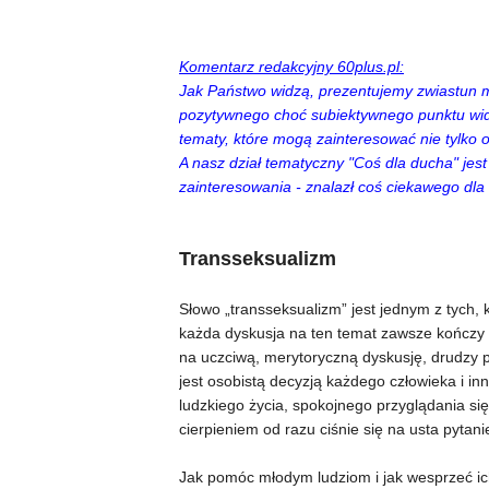
Komentarz redakcyjny 60plus.pl:
Jak Państwo widzą, prezentujemy zwiastun 
pozytywnego choć subiektywnego punktu wid
tematy, które mogą zainteresować nie tylko 
A nasz dział tematyczny "Coś dla ducha" jes
zainteresowania - znalazł coś ciekawego dla 
Transseksualizm
Słowo „transseksualizm” jest jednym z tych,
każda dyskusja na ten temat zawsze kończy s
na uczciwą, merytoryczną dyskusję, drudzy p
jest osobistą decyzją każdego człowieka i in
ludzkiego życia, spokojnego przyglądania się
cierpieniem od razu ciśnie się na usta pytani
Jak pomóc młodym ludziom i jak wesprzeć ich