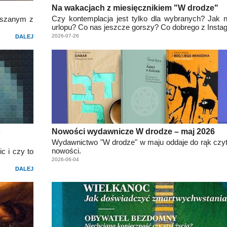
Na wakacjach z miesięcznikiem "W drodze"
Czy kontemplacja jest tylko dla wybranych? Jak
ieszanym z
urlopu? Co nas jeszcze gorszy? Co dobrego z Inst
2026-07-26
DALEJ
o
Nowości wydawnicze W drodze – maj 2026
Wydawnictwo "W drodze" w maju oddaje do rąk czyt
nowości.
c i czy to
2026-06-04
DALEJ