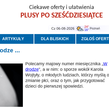
Ciekawe oferty i ułatwienia
PLUSY PO SZEŚĆDZIESIĄTCE
24°
Cz 06-08-2026
Poznań
16°
ARTYKUŁY
DLA BLISKICH
ZGŁOŚ OFER
dze ...
Polecamy majowy numer miesięcznika „
W
drodze
”, a w nim: o sporze wokół Karola
Wojtyły, o młodych ludziach, którzy myślą 
zmianie płci, oraz o tym, jak przygotować
dzieci do pierwszej spowiedzi.