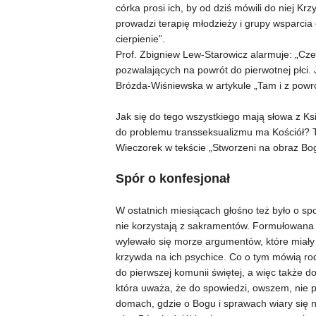
córka prosi ich, by od dziś mówili do niej K
prowadzi terapię młodzieży i grupy wsparci
cierpienie”.
Prof. Zbigniew Lew-Starowicz alarmuje: „Czek
pozwalających na powrót do pierwotnej płci. 
Brózda-Wiśniewska w artykule „Tam i z powr
Jak się do tego wszystkiego mają słowa z Ks
do problemu transseksualizmu ma Kościół? 
Wieczorek w tekście „Stworzeni na obraz Bo
Spór o konfesjonał
W ostatnich miesiącach głośno też było o spo
nie korzystają z sakramentów. Formułowana t
wylewało się morze argumentów, które miały
krzywda na ich psychice. Co o tym mówią rodz
do pierwszej komunii świętej, a więc także 
która uważa, że do spowiedzi, owszem, nie p
domach, gdzie o Bogu i sprawach wiary się n