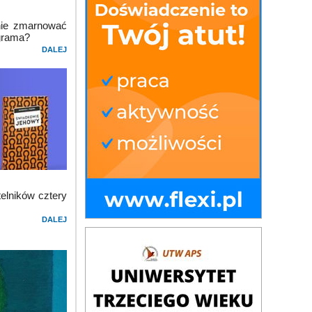
 nie zmarnować
agrama?
DALEJ
elników cztery
DALEJ