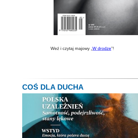
Weź i czytaj majowy „
W drodze
”!
COŚ DLA DUCHA