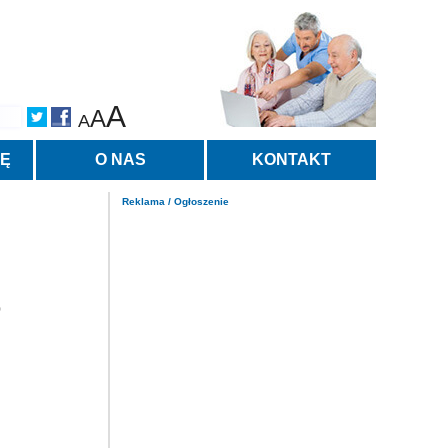
A
A
A
TĘ
O NAS
KONTAKT
Reklama / Ogłoszenie
o