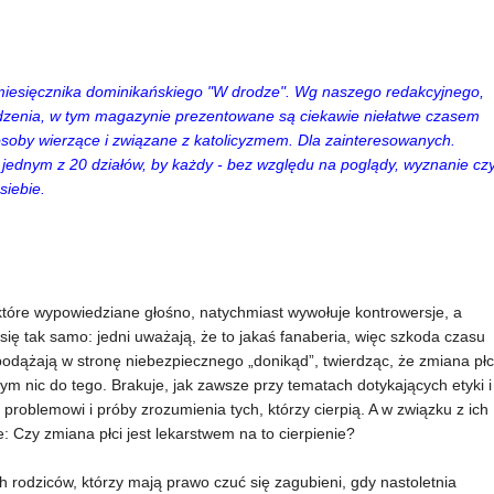
miesięcznika dominikańskiego "W drodze". Wg naszego redakcyjnego,
zenia, w tym magazynie prezentowane są ciekawie niełatwe czasem
osoby wierzące i związane z katolicyzmem. Dla zainteresowanych.
t jednym z 20 działów, by każdy - bez względu na poglądy, wyznanie cz
siebie.
 które wypowiedziane głośno, natychmiast wywołuje kontrowersje, a
ię tak samo: jedni uważają, że to jakaś fanaberia, więc szkoda czasu
odążają w stronę niebezpiecznego „donikąd”, twierdząc, że zmiana płc
nym nic do tego. Brakuje, jak zawsze przy tematach dotykających etyki i
 problemowi i próby zrozumienia tych, którzy cierpią. A w związku z ich
e: Czy zmiana płci jest lekarstwem na to cierpienie?
 rodziców, którzy mają prawo czuć się zagubieni, gdy nastoletnia