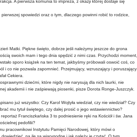
rakcja. A pierwsza komunia to impreza, z okazji której dostaje się
pierwszej spowiedzi oraz o tym, dlaczego powinni robić to rodzice,
Dzień Matki. Piękne święto, dobrze jeśli należymy jeszcze do grona
ością swoich mam i tego dnia spędzić z nimi czas. Przychodzi moment
stało sporo książek na ten temat, jakbyśmy próbowali oswoić coś, co
 ból i co nie pozwala zapomnieć. Przejmujący, wzruszający i poruszający
afał Cekiera.
prawnymi dziećmi, które nigdy nie narysują dla nich laurki, nie
nej akademii i nie zaśpiewają piosenki, pisze Dorota Ronge-Juszczyk.
pisano już wszystko: Czy Karol Wojtyła wiedział, czy nie wiedział? Czy
ebrać mu tytuł świętego, czy dalej prosić o jego wstawiennictwo?
reportaż Franciszkańska 3 to podniesienie ręki na Kościół i św. Jana
ścielnej pedofilii?
mu pracownikowi Instytutu Pamięci Narodowej, który mówi o
owiedzieć, na ile są wiarygodne i jak należy je czytać. O tym