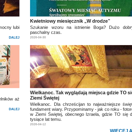
Kwietniowy miesięcznik „W drodze”
mocny lubi
Szukanie wzoru na istnienie Boga? Dużo dobr
paschalny czas.
DALEJ
2026-04-30
Wielkanoc. Tak wyglądają miejsca gdzie TO si
Ziemi Świętej
lników aż
Wielkanoc. Dla chrześcijan to najważniejsze świę
fundament wiary. Przypominamy - jak co roku - fotor
DALEJ
w Ziemi Świętej, obecnego Izraela, gdzie TO się d
tysiące lat temu.
2026-04-12
WIĘCEJ 