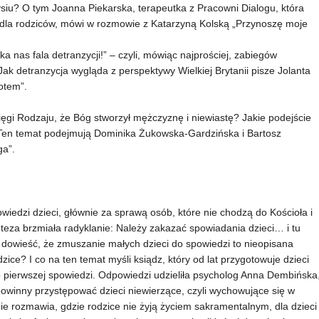
rzysiu? O tym Joanna Piekarska, terapeutka z Pracowni Dialogu, która
a dla rodziców, mówi w rozmowie z Katarzyną Kolską „Przynoszę moje
a nas fala detranzycji!” – czyli, mówiąc najprościej, zabiegów
Jak detranzycja wygląda z perspektywy Wielkiej Brytanii pisze Jolanta
otem”.
ięgi Rodzaju, że Bóg stworzył mężczyznę i niewiastę? Jakie podejście
Ten temat podejmują Dominika Żukowska-Gardzińska i Bartosz
ga”.
wiedzi dzieci, głównie za sprawą osób, które nie chodzą do Kościoła i
eza brzmiała radyklanie: Należy zakazać spowiadania dzieci… i tu
 dowieść, że zmuszanie małych dzieci do spowiedzi to nieopisana
ice? I co na ten temat myśli ksiądz, który od lat przygotowuje dzieci
do pierwszej spowiedzi. Odpowiedzi udzieliła psycholog Anna Dembińska
owinny przystępować dzieci niewierzące, czyli wychowujące się w
ie rozmawia, gdzie rodzice nie żyją życiem sakramentalnym, dla dzieci