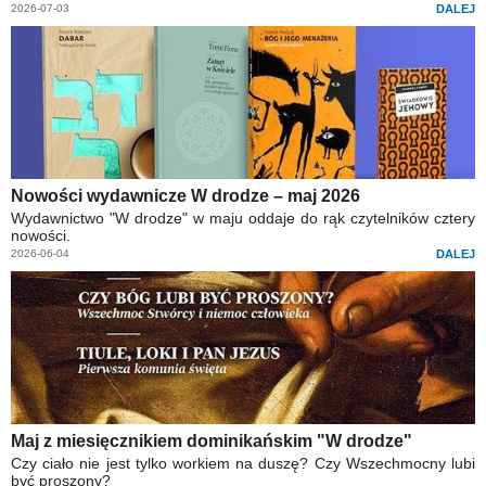
2026-07-03
DALEJ
Nowości wydawnicze W drodze – maj 2026
Wydawnictwo "W drodze" w maju oddaje do rąk czytelników cztery
nowości.
2026-06-04
DALEJ
Maj z miesięcznikiem dominikańskim "W drodze"
Czy ciało nie jest tylko workiem na duszę? Czy Wszechmocny lubi
być proszony?