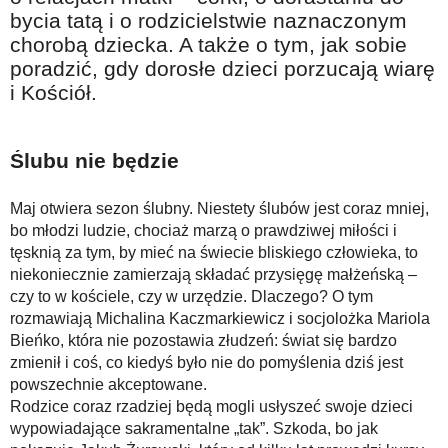
Na wesoło
bycia tatą i o rodzicielstwie naznaczonym
chorobą dziecka. A także o tym, jak sobie
Hobby i pasje
poradzić, gdy dorosłe dzieci porzucają wiarę
Żyj aktywnie
i Kościół.
60plus - najcenniejsi klienci
Dobra opieka
Ślubu nie będzie
Warto naśladować
Maj otwiera sezon ślubny. Niestety ślubów jest coraz mniej,
Coś dla ducha
bo młodzi ludzie, chociaż marzą o prawdziwej miłości i
tęsknią za tym, by mieć na świecie bliskiego człowieka, to
Smacznie i zdrowo
niekoniecznie zamierzają składać przysięgę małżeńską –
O finansach i społeczeństwie - edukacja nie tylko dla 60plus
czy to w kościele, czy w urzędzie. Dlaczego? O tym
rozmawiają Michalina Kaczmarkiewicz i socjolożka Mariola
Ciekawe książki
Bieńko, która nie pozostawia złudzeń: świat się bardzo
zmienił i coś, co kiedyś było nie do pomyślenia dziś jest
Stop samotności
powszechnie akceptowane.
Z internetem za pan brat
Rodzice coraz rzadziej będą mogli usłyszeć swoje dzieci
wypowiadające sakramentalne „tak”. Szkoda, bo jak
Bezpiecznie i w zgodzie z prawem