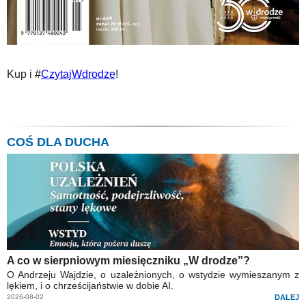
Kup i #
CzytajWdrodze
!
COŚ DLA DUCHA
A co w sierpniowym miesięczniku „W drodze”?
O Andrzeju Wajdzie, o uzależnionych, o wstydzie wymieszanym z
lękiem, i o chrześcijaństwie w dobie AI.
2026-08-02
DALEJ