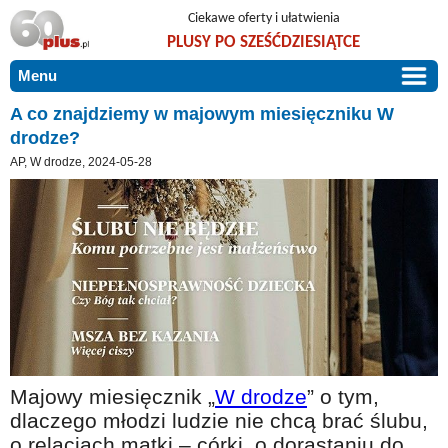
Ciekawe oferty i ułatwienia
PLUSY PO SZEŚĆDZIESIĄTCE
Menu
START
A co znajdziemy w majowym miesięczniku W
drodze?
PROMOCJE
AP, W drodze, 2024-05-28
ARTYKUŁY
DLA BLISKICH
Szczególnie polecamy
ZGŁOŚ OFERTĘ
Użyteczne porady
O NAS
Szlachetne zdrowie
KONTAKT
Mieszkaj wygodnie i bez barier
Warto wiedzieć!
Podróże i wypoczynek
Majowy miesięcznik „
W drodze
” o tym,
dlaczego młodzi ludzie nie chcą brać ślubu,
Taniej, okazyjnie, specjalnie dla 60plus
o relacjach matki – córki, o dorastaniu do