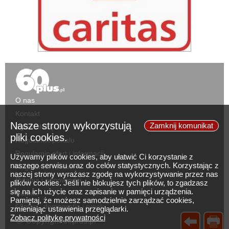
O nas
Kontakt
Nasze strony wykorzystują
Zamknij komunikat
Zgłoś ofertę
pliki cookies.
Regulamin portalu
Regulamin ofert i informacji
Używamy plików cookies, aby ułatwić Ci korzystanie z
naszego serwisu oraz do celów statystycznych. Korzystając z
Regulamin reklam
naszej strony wyrażasz zgodę na wykorzystywanie przez nas
Pytania i odpowiedzi
plików cookies. Jeśli nie blokujesz tych plików, to zgadzasz
się na ich użycie oraz zapisanie w pamięci urządzenia.
Cennik
Pamiętaj, że możesz samodzielnie zarządzać cookies,
60plus - demografia i rynek
zmieniając ustawienia przeglądarki.
©
Zobacz politykę prywatności
Copyright 60plus.pl