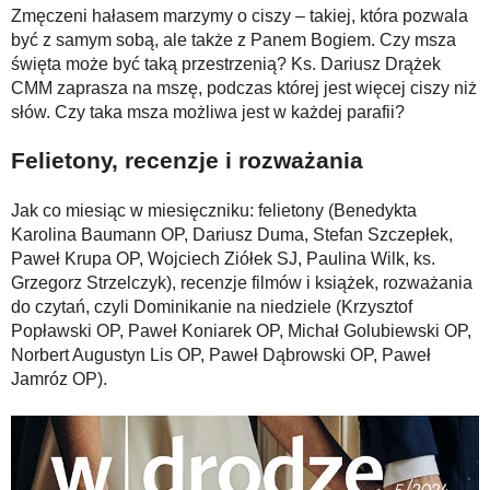
Zmęczeni hałasem marzymy o ciszy – takiej, która pozwala
być z samym sobą, ale także z Panem Bogiem. Czy msza
święta może być taką przestrzenią? Ks. Dariusz Drążek
CMM zaprasza na mszę, podczas której jest więcej ciszy niż
słów. Czy taka msza możliwa jest w każdej parafii?
Felietony, recenzje i rozważania
Jak co miesiąc w miesięczniku: felietony (Benedykta
Karolina Baumann OP, Dariusz Duma, Stefan Szczepłek,
Paweł Krupa OP, Wojciech Ziółek SJ, Paulina Wilk, ks.
Grzegorz Strzelczyk), recenzje filmów i książek, rozważania
do czytań, czyli Dominikanie na niedziele (Krzysztof
Popławski OP, Paweł Koniarek OP, Michał Golubiewski OP,
Norbert Augustyn Lis OP, Paweł Dąbrowski OP, Paweł
Jamróz OP).