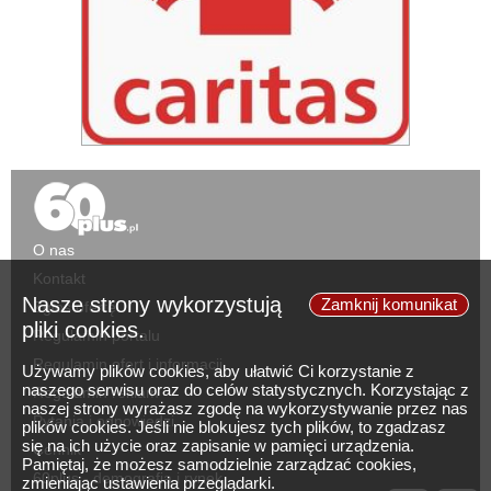
O nas
Kontakt
Nasze strony wykorzystują
Zamknij komunikat
Zgłoś ofertę
pliki cookies.
Regulamin portalu
Regulamin ofert i informacji
Używamy plików cookies, aby ułatwić Ci korzystanie z
naszego serwisu oraz do celów statystycznych. Korzystając z
Regulamin reklam
naszej strony wyrażasz zgodę na wykorzystywanie przez nas
Pytania i odpowiedzi
plików cookies. Jeśli nie blokujesz tych plików, to zgadzasz
się na ich użycie oraz zapisanie w pamięci urządzenia.
Cennik
Pamiętaj, że możesz samodzielnie zarządzać cookies,
60plus - demografia i rynek
zmieniając ustawienia przeglądarki.