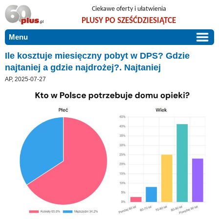
Ciekawe oferty i ułatwienia
PLUSY PO SZEŚĆDZIESIĄTCE
Menu
START
Ile kosztuje miesięczny pobyt w DPS? Gdzie
najtaniej a gdzie najdrożej?. Najtaniej
PROMOCJE
AP, 2025-07-27
ARTYKUŁY
DLA BLISKICH
Szczególnie polecamy
ZGŁOŚ OFERTĘ
Użyteczne porady
O NAS
Szlachetne zdrowie
KONTAKT
Mieszkaj wygodnie i bez barier
Warto wiedzieć!
Podróże i wypoczynek
Taniej, okazyjnie, specjalnie dla 60plus