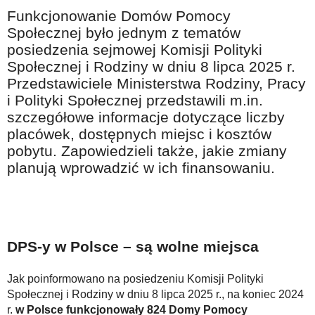
Na wesoło
Funkcjonowanie Domów Pomocy
Społecznej było jednym z tematów
Hobby i pasje
posiedzenia sejmowej Komisji Polityki
Żyj aktywnie
Społecznej i Rodziny w dniu 8 lipca 2025 r.
Przedstawiciele Ministerstwa Rodziny, Pracy
60plus - najcenniejsi klienci
i Polityki Społecznej przedstawili m.in.
Dobra opieka
szczegółowe informacje dotyczące liczby
placówek, dostępnych miejsc i kosztów
Warto naśladować
pobytu. Zapowiedzieli także, jakie zmiany
Coś dla ducha
planują wprowadzić w ich finansowaniu.
Smacznie i zdrowo
O finansach i społeczeństwie - edukacja nie tylko dla 60plus
Ciekawe książki
DPS-y w Polsce – są wolne miejsca
Stop samotności
Jak poinformowano na posiedzeniu Komisji Polityki
Z internetem za pan brat
Społecznej i Rodziny w dniu 8 lipca 2025 r., na koniec 2024
Bezpiecznie i w zgodzie z prawem
r.
w Polsce funkcjonowały 824 Domy Pomocy