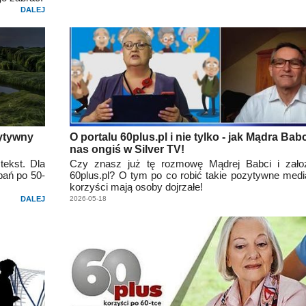
DALEJ
zytywny
O portalu 60plus.pl i nie tylko - jak Mądra Bab
nas ongiś w Silver TV!
tekst. Dla
Czy znasz już tę rozmowę Mądrej Babci i założy
pań po 50-
60plus.pl? O tym po co robić takie pozytywne media
korzyści mają osoby dojrzałe!
DALEJ
2026-05-18