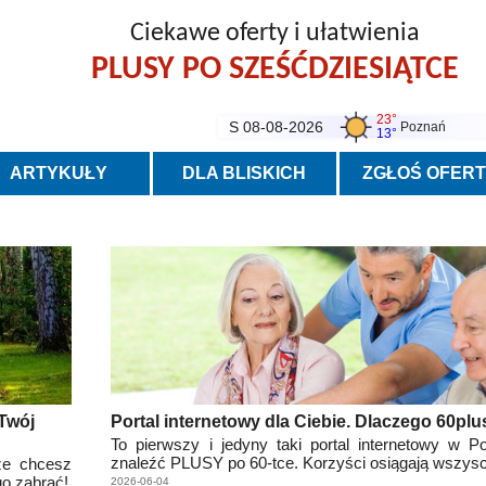
Ciekawe oferty i ułatwienia
PLUSY PO SZEŚĆDZIESIĄTCE
23°
S 08-08-2026
Poznań
13°
ARTYKUŁY
DLA BLISKICH
ZGŁOŚ OFER
Twój
Portal internetowy dla Ciebie. Dlaczego 60pl
To pierwszy i jedyny taki portal internetowy w 
znaleźć PLUSY po 60-tce. Korzyści osiągają wszys
cze chcesz
go zabrać!
2026-06-04