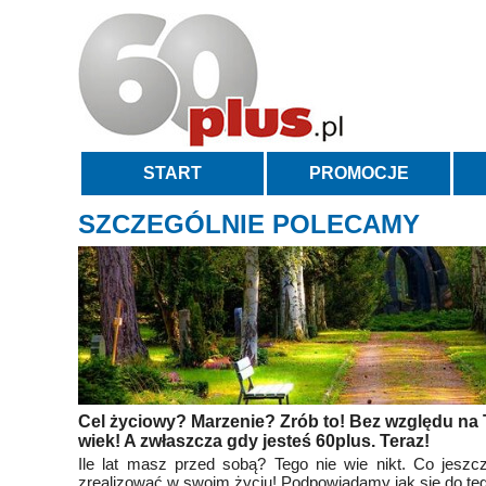
START
PROMOCJE
SZCZEGÓLNIE POLECAMY
Cel życiowy? Marzenie? Zrób to! Bez względu na 
wiek! A zwłaszcza gdy jesteś 60plus. Teraz!
Ile lat masz przed sobą? Tego nie wie nikt. Co jesz
zrealizować w swoim życiu! Podpowiadamy jak się do te