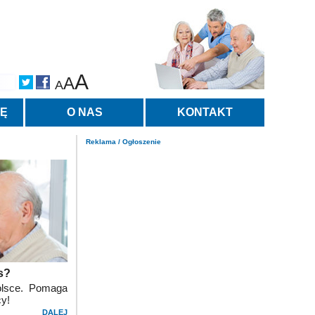
A
A
A
TĘ
O NAS
KONTAKT
Reklama / Ogłoszenie
us?
Polsce. Pomaga
cy!
DALEJ