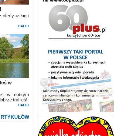
!
 oferty usług i
DALEJ
teś w
teś w dobrym
brze trafiłeś!
DALEJ
ARTYKUŁÓW