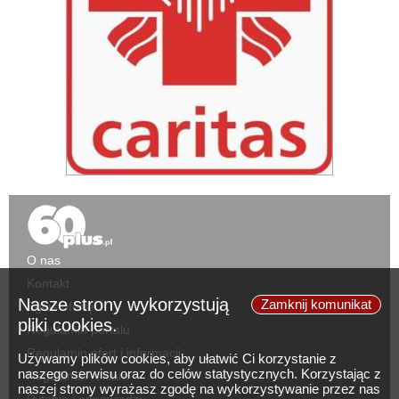
O nas
Kontakt
Nasze strony wykorzystują
Zamknij komunikat
Zgłoś ofertę
pliki cookies.
Regulamin portalu
Regulamin ofert i informacji
Używamy plików cookies, aby ułatwić Ci korzystanie z
naszego serwisu oraz do celów statystycznych. Korzystając z
Regulamin reklam
naszej strony wyrażasz zgodę na wykorzystywanie przez nas