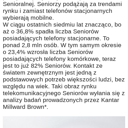
Senioralnej. Seniorzy podążają za trendami
Na wesoło
rynku i zamiast telefonów stacjonarnych
Hobby i pasje
wybierają mobilne.
Żyj aktywnie
W ciągu ostatnich siedmiu lat znacząco, bo
aż o 36,8% spadła liczba Seniorów
60plus - najcenniejsi klienci
posiadających telefony stacjonarne. To
Dobra opieka
ponad 2,8 mln osób. W tym samym okresie
o 23,4% wzrosła liczba Seniorów
Warto naśladować
posiadających telefony komórkowe, teraz
Coś dla ducha
jest to już 82% Seniorów. Kontakt ze
światem zewnętrznym jest jedną z
Smacznie i zdrowo
podstawowych potrzeb większości ludzi, bez
O finansach i społeczeństwie - edukacja nie tylko dla 60plus
względu na wiek. Taki obraz rynku
telekomunikacyjnego Seniorów wyłania się z
Ciekawe książki
analizy badań prowadzonych przez Kantar
Stop samotności
Millward Brown*.
Z internetem za pan brat
Bezpiecznie i w zgodzie z prawem