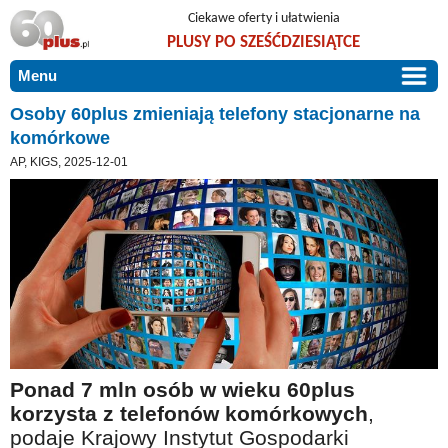
Ciekawe oferty i ułatwienia
PLUSY PO SZEŚĆDZIESIĄTCE
Menu
START
Osoby 60plus zmieniają telefony stacjonarne na
komórkowe
PROMOCJE
AP, KIGS, 2025-12-01
ARTYKUŁY
DLA BLISKICH
Szczególnie polecamy
ZGŁOŚ OFERTĘ
Użyteczne porady
O NAS
Szlachetne zdrowie
KONTAKT
Mieszkaj wygodnie i bez barier
Warto wiedzieć!
Ponad 7 mln osób w wieku 60plus
Podróże i wypoczynek
korzysta z telefonów komórkowych
,
Taniej, okazyjnie, specjalnie dla 60plus
podaje Krajowy Instytut Gospodarki