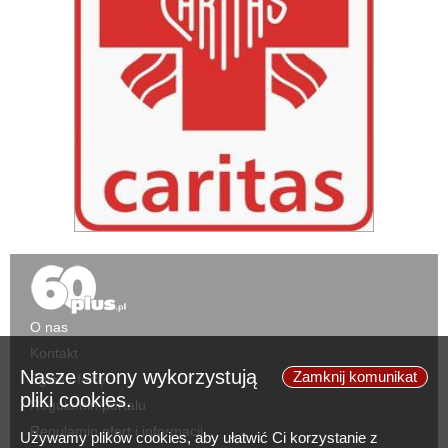
O nas
Kontakt
Nasze strony wykorzystują
Zamknij komunikat
Zgłoś ofertę
pliki cookies.
Regulamin portalu
Regulamin ofert i informacji
Używamy plików cookies, aby ułatwić Ci korzystanie z