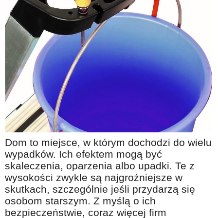
Na wesoło
Hobby i pasje
Żyj aktywnie
60plus - najcenniejsi klienci
Dobra opieka
Warto naśladować
Coś dla ducha
Smacznie i zdrowo
Dom to miejsce, w którym dochodzi do wielu
O finansach i społeczeństwie - edukacja nie tylko dla 60plus
wypadków. Ich efektem mogą być
Ciekawe książki
skaleczenia, oparzenia albo upadki. Te z
wysokości zwykle są najgroźniejsze w
Stop samotności
skutkach, szczególnie jeśli przydarzą się
Z internetem za pan brat
osobom starszym. Z myślą o ich
Bezpiecznie i w zgodzie z prawem
bezpieczeństwie, coraz więcej firm