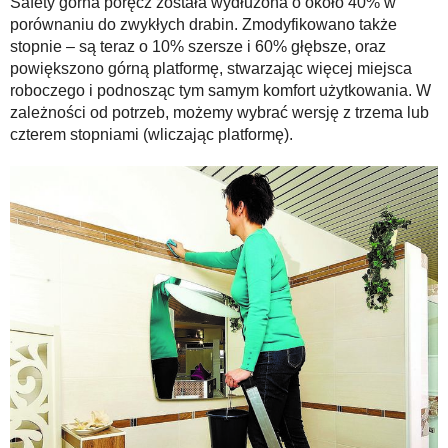
Safety górna poręcz została wydłużona o około 40% w
porównaniu do zwykłych drabin. Zmodyfikowano także
stopnie – są teraz o 10% szersze i 60% głębsze, oraz
powiększono górną platformę, stwarzając więcej miejsca
roboczego i podnosząc tym samym komfort użytkowania. W
zależności od potrzeb, możemy wybrać wersję z trzema lub
czterem stopniami (wliczając platformę).