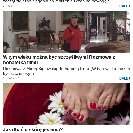
zaczął się czas sięgania po marzenia i czas na odwagę?
2026-03-21
DALEJ
W tym wieku można być szczęśliwym! Rozmowa z
bohaterką filmu
Rozmowa z Marią Bąkowską, bohaterką filmu „W tym wieku można
być szczęśliwym”.
2025-12-27
DALEJ
Jak dbać o skórę jesienią?