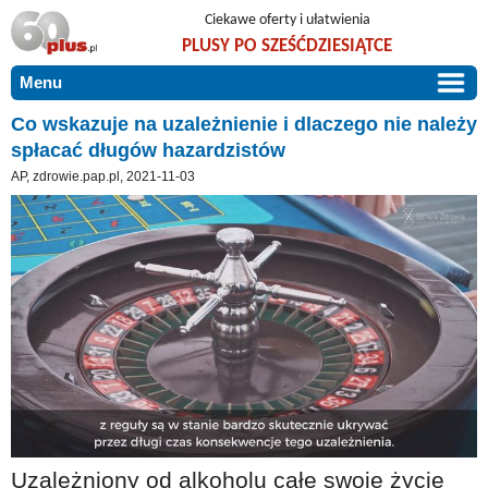
Ciekawe oferty i ułatwienia
PLUSY PO SZEŚĆDZIESIĄTCE
Menu
START
Co wskazuje na uzależnienie i dlaczego nie należy
spłacać długów hazardzistów
PROMOCJE
AP, zdrowie.pap.pl, 2021-11-03
ARTYKUŁY
DLA BLISKICH
Szczególnie polecamy
ZGŁOŚ OFERTĘ
Użyteczne porady
O NAS
Szlachetne zdrowie
KONTAKT
Mieszkaj wygodnie i bez barier
Warto wiedzieć!
Podróże i wypoczynek
Taniej, okazyjnie, specjalnie dla 60plus
Uzależniony od alkoholu całe swoje życie