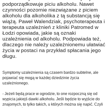
Na wesoło
podporządkowuje piciu alkoholu. Nawet
czynności pozornie niezwiązane z piciem
Hobby i pasje
alkoholu dla alkoholika z tą substancją się
Żyj aktywnie
wiążą. Paweł Walendziak, psychoterapeuta i
terapeuta uzależnień z kliniki Patromed w
60plus - najcenniejsi klienci
Łodzi opowiada, jakie są oznaki
Dobra opieka
uzależnienia od alkoholu. Podpowiada też,
dlaczego nie należy uzależnionemu ułatwiać
Warto naśladować
życia w postaci na przykład spłacania jego
Coś dla ducha
długu.
Smacznie i zdrowo
O finansach i społeczeństwie - edukacja nie tylko dla 60plus
Symptomy uzależnienia są czasem bardzo subtelne, ale
pojawiać się mogą w każdej dziedzinie życia
Ciekawe książki
uzależnionego.
Stop samotności
- Jeżeli będą prace w ogrodzie, to one rozpoczną się od
Z internetem za pan brat
wypicia jakiejś dawki alkoholu. Jeśli będzie to wyjście do
znajomych, to tylko takich, u których można się napić. Czyli
Bezpiecznie i w zgodzie z prawem