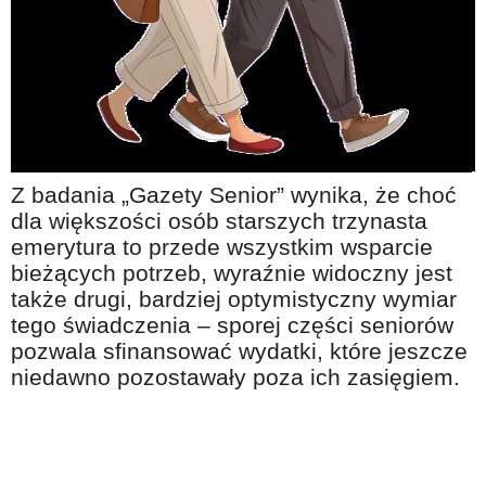
Na wesoło
Hobby i pasje
Żyj aktywnie
60plus - najcenniejsi klienci
Dobra opieka
Z badania „Gazety Senior” wynika, że choć
Warto naśladować
dla większości osób starszych trzynasta
Coś dla ducha
emerytura to przede wszystkim wsparcie
bieżących potrzeb, wyraźnie widoczny jest
Smacznie i zdrowo
także drugi, bardziej optymistyczny wymiar
O finansach i społeczeństwie - edukacja nie tylko dla 60plus
tego świadczenia – sporej części seniorów
pozwala sfinansować wydatki, które jeszcze
Ciekawe książki
niedawno pozostawały poza ich zasięgiem.
Stop samotności
Z internetem za pan brat
Bezpiecznie i w zgodzie z prawem