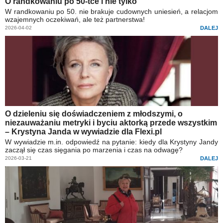
O randkowaniu po 50-tce i nie tylko
W randkowaniu po 50. nie brakuje cudownych uniesień, a relacjom
wzajemnych oczekiwań, ale też partnerstwa!
2026-04-02
DALEJ
O dzieleniu się doświadczeniem z młodszymi, o
niezauważaniu metryki i byciu aktorką przede wszystkim
– Krystyna Janda w wywiadzie dla Flexi.pl
W wywiadzie m.in. odpowiedź na pytanie: kiedy dla Krystyny Jandy
zaczął się czas sięgania po marzenia i czas na odwagę?
2026-03-21
DALEJ