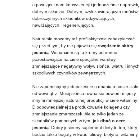
o pasującej nam konsystencji i jednocześnie naprawd
dobrym składzie. Dobrym, czyli zawierającym mnóstw
dobroczynnych składników odżywiających,
nawilżających i regenerujących.
Naturalnie możemy też profilaktycznie zabezpieczać
się przed tym, by nie pojawiło się
swędzenie skóry
jesienią
. Wsparciem są tu kremy ochronne
pozostawiające na ciele specjalne warstwy
zmniejszające negatywny wpływ słońca, wiatru i innyc
szkodliwych czynników zewnętrznych.
Nie zapominajmy jednocześnie o dbaniu o nasze ciało
od wewnątrz. Mniej słońca równa się bowiem między
innymi mniejszej naturalnej produkcji w ciele witaminy
D odpowiedzialnej za produkowanie kolagenu czy
zmniejszanie zmarszczek. Ale to tylko jeden ze
składników pomocnych w tym,
jak dbać o cerę
jesienią
. Dobry jesienny suplement diety to ten, który
będzie także bogaty w kwas foliowy, biotynę, witaminy