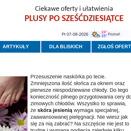
Ciekawe oferty i ułatwienia
PLUSY PO SZEŚĆDZIESIĄTCE
24°
Pt 07-08-2026
Poznań
15°
ARTYKUŁY
DLA BLISKICH
ZGŁOŚ OFER
Przesuszenie naskórka po lecie.
Zmniejszona ilość słońca za oknem oraz
pierwsze niespodziewane chłody. Do tego
konieczność pilnego przygotowania cery d
zimowych chłodów. Wszystko to sprawia,
że
skóra jesienią
wymaga specjalnej,
zaawansowanej pielęgnacji. Nie wiesz jak
się za nią zabrać? Na szczęście nie jest to
trudne i wymaga podjęcia zaledwie kilku