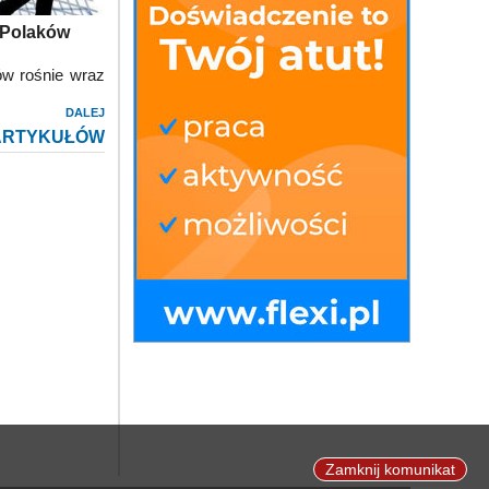
i Polaków
ów rośnie wraz
DALEJ
ARTYKUŁÓW
Zamknij komunikat