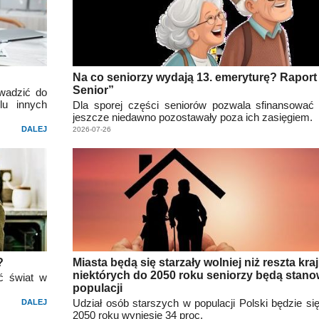
Na co seniorzy wydają 13. emeryturę? Raport
Senior”
wadzić do
lu innych
Dla sporej części seniorów pozwala sfinansować 
jeszcze niedawno pozostawały poza ich zasięgiem.
DALEJ
2026-07-26
?
Miasta będą się starzały wolniej niż reszta kr
niektórych do 2050 roku seniorzy będą stan
ać świat w
populacji
Udział osób starszych w populacji Polski będzie si
DALEJ
2050 roku wyniesie 34 proc.