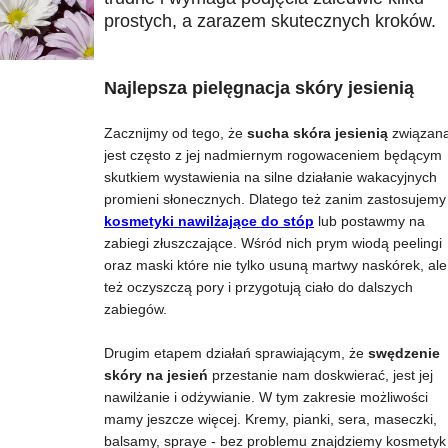
prostych, a zarazem skutecznych kroków.
Najlepsza pielęgnacja skóry jesienią
Zacznijmy od tego, że
sucha skóra jesienią
związan
jest często z jej nadmiernym rogowaceniem będącym
skutkiem wystawienia na silne działanie wakacyjnych
promieni słonecznych. Dlatego też zanim zastosujemy
kosmetyki nawilżające do stóp
lub postawmy na
zabiegi złuszczające. Wśród nich prym wiodą peelingi
oraz maski które nie tylko usuną martwy naskórek, ale
też oczyszczą pory i przygotują ciało do dalszych
zabiegów.
Drugim etapem działań sprawiającym, że
swędzenie
skóry na jesień
przestanie nam doskwierać, jest jej
nawilżanie i odżywianie. W tym zakresie możliwości
mamy jeszcze więcej. Kremy, pianki, sera, maseczki,
balsamy, spraye - bez problemu znajdziemy kosmetyk