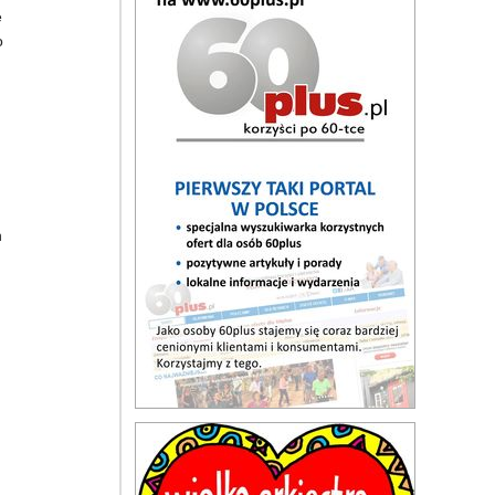
ę
o
h