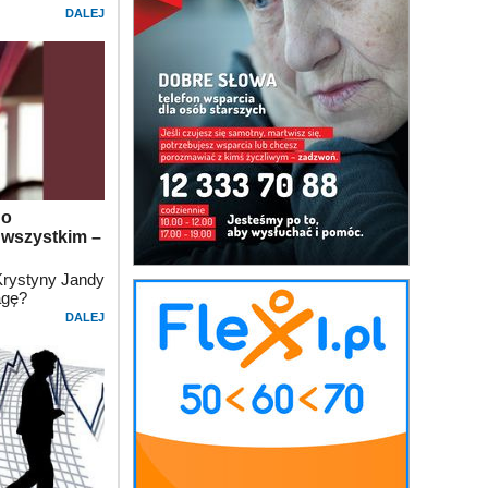
DALEJ
 o
 wszystkim –
Krystyny Jandy
agę?
DALEJ