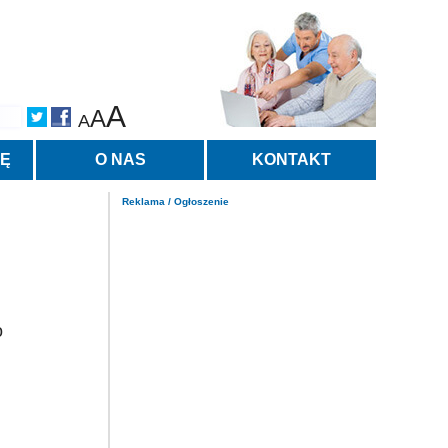
A
A
A
TĘ
O NAS
KONTAKT
Reklama / Ogłoszenie
o