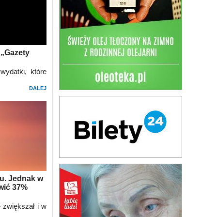
 „Gazety
wydatki, które
DALEJ
aju. Jednak w
owić 37%
ę zwiększał i w