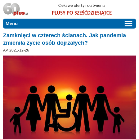
Ciekawe oferty i ułatwienia
PLUSY PO SZEŚĆDZIESIĄTCE
Menu
START
Zamknięci w czterech ścianach. Jak pandemia
zmieniła życie osób dojrzałych?
PROMOCJE
AP, 2021-12-26
ARTYKUŁY
DLA BLISKICH
Szczególnie polecamy
ZGŁOŚ OFERTĘ
Użyteczne porady
O NAS
Szlachetne zdrowie
KONTAKT
Mieszkaj wygodnie i bez barier
Warto wiedzieć!
Podróże i wypoczynek
Taniej, okazyjnie, specjalnie dla 60plus