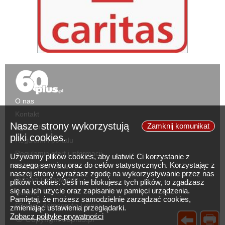
O nas
Kontakt
Nasze strony wykorzystują
Zamknij komunikat
Zgłoś ofertę
pliki cookies.
Regulamin portalu
Regulamin ofert i informacji
Używamy plików cookies, aby ułatwić Ci korzystanie z
naszego serwisu oraz do celów statystycznych. Korzystając z
Regulamin reklam
naszej strony wyrażasz zgodę na wykorzystywanie przez nas
Pytania i odpowiedzi
plików cookies. Jeśli nie blokujesz tych plików, to zgadzasz
się na ich użycie oraz zapisanie w pamięci urządzenia.
Cennik
Pamiętaj, że możesz samodzielnie zarządzać cookies,
60plus - demografia i rynek
zmieniając ustawienia przeglądarki.
Zobacz politykę prywatności
©
Copyright 60plus.pl