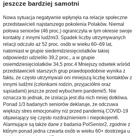
jeszcze bardziej samotni
Nowa sytuacja negatywnie wpłynęła na relacje społeczne
przedstawicieli najstarszego pokolenia Polaków. Niemal
połowa seniorów (46 proc.) ograniczyła w tym okresie swoje
kontakty z innymi ludźmi3. Spadek liczby utrzymywanych
relacji odczuło aż 52 proc. osób w wieku 60–69 lat,
natomiast w grupie siedemdziesięciolatków takiej
odpowiedzi udzieliło 39,2 proc., a w grupie
osiemdziesięciolatków 34,5 proc.4 Mniejszy odsetek wśród
przedstawicieli starszych grup prawdopodobnie wynika z
faktu, że często utrzymywali oni mniejszą liczbę kontaktów z
innymi ludźmi (członkami rodzin, przyjaciółmi oraz
sąsiadami) jeszcze przed wybuchem pandemii5. Nie
oznacza to jednak, że izolacja jest dla nich mniej dotkliwa.
Ponad 1/3 badanych seniorów deklaruje, że odczuwa
większy stres emocjonalny niż przed pandemią COVID-19
objawiający się często rozdrażnieniem i niepokojem6.
Alarmujące są także dane z badania PolSenior2, zgodnie z
którym ponad jedna czwarta osób w wieku 60+ dostrzega u