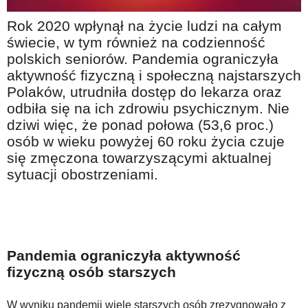
Na wesoło
Rok 2020 wpłynął na życie ludzi na całym
Hobby i pasje
świecie, w tym również na codzienność
polskich seniorów. Pandemia ograniczyła
Żyj aktywnie
aktywność fizyczną i społeczną najstarszych
60plus - najcenniejsi klienci
Polaków, utrudniła dostęp do lekarza oraz
Dobra opieka
odbiła się na ich zdrowiu psychicznym. Nie
dziwi więc, że ponad połowa (53,6 proc.)
Warto naśladować
osób w wieku powyżej 60 roku życia czuje
Coś dla ducha
się zmęczona towarzyszącymi aktualnej
sytuacji obostrzeniami.
Smacznie i zdrowo
O finansach i społeczeństwie - edukacja nie tylko dla 60plus
Ciekawe książki
Stop samotności
Pandemia ograniczyła aktywność
fizyczną osób starszych
Z internetem za pan brat
Bezpiecznie i w zgodzie z prawem
W wyniku pandemii wiele starszych osób zrezygnowało z