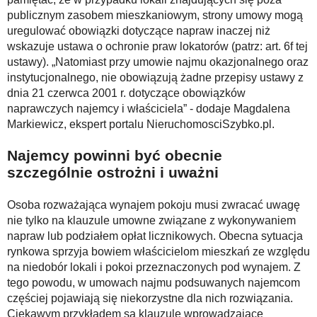
publicznym zasobem mieszkaniowym, strony umowy mogą
uregulować obowiązki dotyczące napraw inaczej niż
wskazuje ustawa o ochronie praw lokatorów (patrz: art. 6f tej
ustawy). „Natomiast przy umowie najmu okazjonalnego oraz
instytucjonalnego, nie obowiązują żadne przepisy ustawy z
dnia 21 czerwca 2001 r. dotyczące obowiązków
naprawczych najemcy i właściciela” - dodaje Magdalena
Markiewicz, ekspert portalu NieruchomosciSzybko.pl.
Najemcy powinni być obecnie
szczególnie ostrożni i uważni
Osoba rozważająca wynajem pokoju musi zwracać uwagę
nie tylko na klauzule umowne związane z wykonywaniem
napraw lub podziałem opłat licznikowych. Obecna sytuacja
rynkowa sprzyja bowiem właścicielom mieszkań ze względu
na niedobór lokali i pokoi przeznaczonych pod wynajem. Z
tego powodu, w umowach najmu podsuwanych najemcom
częściej pojawiają się niekorzystne dla nich rozwiązania.
Ciekawym przykładem są klauzule wprowadzające