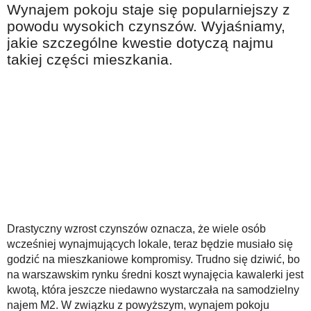
Wynajem pokoju staje się popularniejszy z
Na wesoło
powodu wysokich czynszów. Wyjaśniamy,
Hobby i pasje
jakie szczególne kwestie dotyczą najmu
takiej części mieszkania.
Żyj aktywnie
60plus - najcenniejsi klienci
Dobra opieka
Warto naśladować
Coś dla ducha
Smacznie i zdrowo
O finansach i społeczeństwie - edukacja nie tylko dla 60plus
Ciekawe książki
Drastyczny wzrost czynszów oznacza, że wiele osób
wcześniej wynajmujących lokale, teraz będzie musiało się
Stop samotności
godzić na mieszkaniowe kompromisy. Trudno się dziwić, bo
na warszawskim rynku średni koszt wynajęcia kawalerki jest
Z internetem za pan brat
kwotą, która jeszcze niedawno wystarczała na samodzielny
Bezpiecznie i w zgodzie z prawem
najem M2. W związku z powyższym, wynajem pokoju