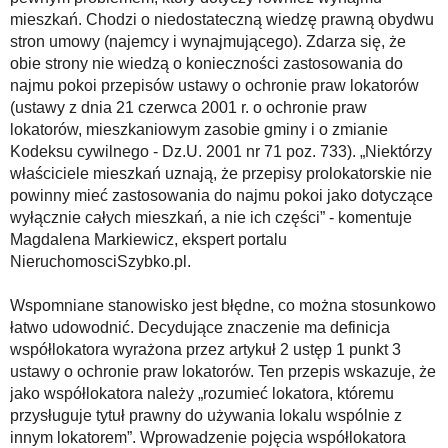
mieszkań. Chodzi o niedostateczną wiedzę prawną obydwu
stron umowy (najemcy i wynajmującego). Zdarza się, że
obie strony nie wiedzą o konieczności zastosowania do
najmu pokoi przepisów ustawy o ochronie praw lokatorów
(ustawy z dnia 21 czerwca 2001 r. o ochronie praw
lokatorów, mieszkaniowym zasobie gminy i o zmianie
Kodeksu cywilnego - Dz.U. 2001 nr 71 poz. 733). „Niektórzy
właściciele mieszkań uznają, że przepisy prolokatorskie nie
powinny mieć zastosowania do najmu pokoi jako dotyczące
wyłącznie całych mieszkań, a nie ich części” - komentuje
Magdalena Markiewicz, ekspert portalu
NieruchomosciSzybko.pl.
Wspomniane stanowisko jest błędne, co można stosunkowo
łatwo udowodnić. Decydujące znaczenie ma definicja
współlokatora wyrażona przez artykuł 2 ustęp 1 punkt 3
ustawy o ochronie praw lokatorów. Ten przepis wskazuje, że
jako współlokatora należy „rozumieć lokatora, któremu
przysługuje tytuł prawny do używania lokalu wspólnie z
innym lokatorem”. Wprowadzenie pojęcia współlokatora