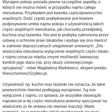
Wynajem pokoju posiada pewne szczególne aspekty, o
których nie można mówić w przypadku najmu całego
mieszkania. Przykładem jest kwestia części/powierzchni
wspólnych. Dość często praktykowane jest bowiem
podpisywanie umów najmu pokoju z używalnością takich
części wspólnych mieszkania, jak chociażby przedpokój,
kuchnia oraz łazienka. Nie jest to praktyka zabroniona przez
ustawę o ochronie praw lokatorów i wydaje się ona mieścić
w zakresie dopuszczalnych uregulowań umownych. „Dla
właściciela mieszkania wyłączenie wspólnych części lokalu
z najmu oznacza między innymi możliwość łatwiejszej
kontroli jego stanu (np. przy okazji comiesięcznego
sprzątania)” - mówi Magdalena Markiewicz, ekspert portalu
NieruchomosciSzybko.pl.
Używalność np. kuchni oraz łazienki nie oznacza, że takie
powierzchnie również podlegają wynajmowi. Są one
wyłączone z najmu, co sprawia, że wszystkie obowiązki
naprawcze w tej części mieszkania powinny spoczywać na
właścicielu (o ile umowa nie stanowi inaczej). Warto
pamiętać, że w przypadku lokali znajdujących się poza