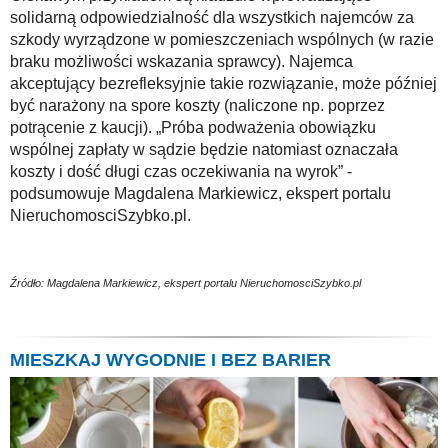
solidarną odpowiedzialność dla wszystkich najemców za
szkody wyrządzone w pomieszczeniach wspólnych (w razie
braku możliwości wskazania sprawcy). Najemca
akceptujący bezrefleksyjnie takie rozwiązanie, może później
być narażony na spore koszty (naliczone np. poprzez
potrącenie z kaucji). „Próba podważenia obowiązku
wspólnej zapłaty w sądzie będzie natomiast oznaczała
koszty i dość długi czas oczekiwania na wyrok” -
podsumowuje Magdalena Markiewicz, ekspert portalu
NieruchomosciSzybko.pl.
Źródło: Magdalena Markiewicz, ekspert portalu NieruchomosciSzybko.pl
MIESZKAJ WYGODNIE I BEZ BARIER