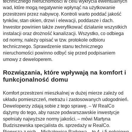
technicznego nieruchomości w celu wykrycia ewentualnych
wad, które mogą negatywnie wpłynąć na użytkowanie
przestrzeni przez nabywcę. Kontroli warto poddać jakość
tynków, stan okien, drzwi i elewacji, poddasze i dach.
Inwestor powinien także zweryfikować działanie wszystkich
instalacji oraz drożność kanalizacji. Wszystko, co odbiega
od normy, należy opisać w tzw. protokole odbioru
technicznego. Sprawdzenie stanu technicznego
nieruchomości powinno odbyć się przed podpisaniem
umowy z deweloperem.
Rozwiązania, które wpływają na komfort i
funkcjonalność domu
Komfort przestrzeni mieszkalnej w dużej mierze zależy od
układu pomieszczeń, metrażu i zastosowanych udogodnień.
Deweloperzy zdają sobie z tego sprawę. – W RealCo
dążymy do tego, aby nasze podwarszawskie inwestycje
spełniały najwyższe normy jakości. – mówi Martyna
Budziszewska specjalista ds. sprzedaży w RealCo.
Pierwsza z nich – Michałowice Parkowa – to 4- i 5-pokojowe