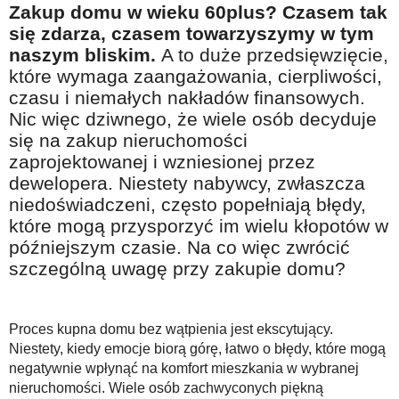
Zakup domu w wieku 60plus? Czasem tak
Na wesoło
się zdarza, czasem towarzyszymy w tym
Hobby i pasje
naszym bliskim.
A to duże przedsięwzięcie,
które wymaga zaangażowania, cierpliwości,
Żyj aktywnie
czasu i niemałych nakładów finansowych.
60plus - najcenniejsi klienci
Nic więc dziwnego, że wiele osób decyduje
Dobra opieka
się na zakup nieruchomości
zaprojektowanej i wzniesionej przez
Warto naśladować
dewelopera. Niestety nabywcy, zwłaszcza
Coś dla ducha
niedoświadczeni, często popełniają błędy,
które mogą przysporzyć im wielu kłopotów w
Smacznie i zdrowo
późniejszym czasie. Na co więc zwrócić
O finansach i społeczeństwie - edukacja nie tylko dla 60plus
szczególną uwagę przy zakupie domu?
Ciekawe książki
Stop samotności
Proces kupna domu bez wątpienia jest ekscytujący.
Niestety, kiedy emocje biorą górę, łatwo o błędy, które mogą
Z internetem za pan brat
negatywnie wpłynąć na komfort mieszkania w wybranej
Bezpiecznie i w zgodzie z prawem
nieruchomości. Wiele osób zachwyconych piękną