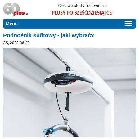
Ciekawe oferty i ułatwienia
PLUSY PO SZEŚĆDZIESIĄTCE
Menu
START
Podnośnik sufitowy - jaki wybrać?
AS, 2023-06-20
PROMOCJE
ARTYKUŁY
DLA BLISKICH
Szczególnie polecamy
ZGŁOŚ OFERTĘ
Użyteczne porady
O NAS
Szlachetne zdrowie
KONTAKT
Mieszkaj wygodnie i bez barier
Warto wiedzieć!
Podróże i wypoczynek
Taniej, okazyjnie, specjalnie dla 60plus