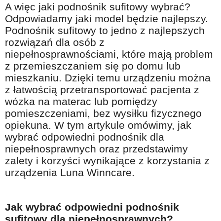
A więc jaki podnośnik sufitowy wybrać?
Na wesoło
Odpowiadamy jaki model będzie najlepszy.
Hobby i pasje
Podnośnik sufitowy to jedno z najlepszych
rozwiązań dla osób z
Żyj aktywnie
niepełnosprawnościami, które mają problem
60plus - najcenniejsi klienci
z przemieszczaniem się po domu lub
Dobra opieka
mieszkaniu. Dzięki temu urządzeniu można
z łatwością przetransportować pacjenta z
Warto naśladować
wózka na materac lub pomiędzy
Coś dla ducha
pomieszczeniami, bez wysiłku fizycznego
opiekuna. W tym artykule omówimy, jak
Smacznie i zdrowo
wybrać odpowiedni podnośnik dla
O finansach i społeczeństwie - edukacja nie tylko dla 60plus
niepełnosprawnych oraz przedstawimy
zalety i korzyści wynikające z korzystania z
Ciekawe książki
urządzenia Luna Winncare.
Stop samotności
Z internetem za pan brat
Jak wybrać odpowiedni podnośnik
Bezpiecznie i w zgodzie z prawem
sufitowy dla niepełnosprawnych?