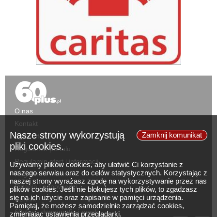
O nas
Kontakt
Nasze strony wykorzystują
Zamknij komunikat
Zgłoś ofertę
pliki cookies.
Regulamin portalu
Regulamin ofert i informacji
Używamy plików cookies, aby ułatwić Ci korzystanie z
naszego serwisu oraz do celów statystycznych. Korzystając z
Regulamin reklam
naszej strony wyrażasz zgodę na wykorzystywanie przez nas
Pytania i odpowiedzi
plików cookies. Jeśli nie blokujesz tych plików, to zgadzasz
się na ich użycie oraz zapisanie w pamięci urządzenia.
Cennik
Pamiętaj, że możesz samodzielnie zarządzać cookies,
60plus - demografia i rynek
zmieniając ustawienia przeglądarki.