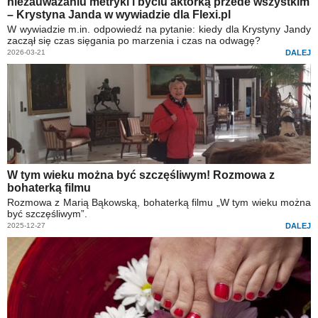
niezauważaniu metryki i byciu aktorką przede wszystkim
– Krystyna Janda w wywiadzie dla Flexi.pl
W wywiadzie m.in. odpowiedź na pytanie: kiedy dla Krystyny Jandy
zaczął się czas sięgania po marzenia i czas na odwagę?
2026-03-21
DALEJ
W tym wieku można być szczęśliwym! Rozmowa z
bohaterką filmu
Rozmowa z Marią Bąkowską, bohaterką filmu „W tym wieku można
być szczęśliwym”.
2025-12-27
DALEJ