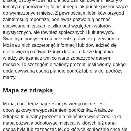
bliskiej osoby – również dla podróżnika, bowiem lektury o
tematyce podróżniczej to nic innego jak portale przenoszące
do wymarzonych miejsc. Z pewnością miłośników przygód
zainteresują reportaże, ponieważ pozwalają poznać
opisywane miejsca nie tylko pod względem walorów
turystycznych, ale również społecznych i kulturowych.
Świetnym pomysłem na prezent są również przewodniki.
Można z nich zaczerpnąć informacji lub dowiedzieć się
nieco więcej o odwiedzanym kraju. To także kopalnia
wiedzy związana z tym co warto zobaczyć w danym
mieście. To szczególnie trafiony prezent, jeśli wiemy, dokąd
obdarowywana osoba planuje podróż lub o jakiej podróży
marzy.
Mapa ze zdrapką
Mapa, choć teraz najczęściej w wersji online, jest
obowiązkowym wyposażeniem podróżnika. A taka ze
zdrapką to idealny prezent dla miłośnika wycieczek. Taka
mapa pozwala odnotować miejsca, w których już dana
osoba była lub zaznaczać te, do których koniecznie chce się