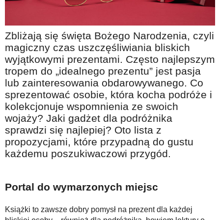
Na wesoło
Hobby i pasje
Zbliżają się święta Bożego Narodzenia, czyli
Żyj aktywnie
magiczny czas uszczęśliwiania bliskich
wyjątkowymi prezentami. Często najlepszym
60plus - najcenniejsi klienci
tropem do „idealnego prezentu” jest pasja
Dobra opieka
lub zainteresowania obdarowywanego. Co
Warto naśladować
sprezentować osobie, która kocha podróże i
kolekcjonuje wspomnienia ze swoich
Coś dla ducha
wojaży? Jaki gadżet dla podróżnika
Smacznie i zdrowo
sprawdzi się najlepiej? Oto lista z
propozycjami, które przypadną do gustu
O finansach i społeczeństwie - edukacja nie tylko dla 60plus
każdemu poszukiwaczowi przygód.
Ciekawe książki
Stop samotności
Portal do wymarzonych miejsc
Z internetem za pan brat
Książki to zawsze dobry pomysł na prezent dla każdej
Bezpiecznie i w zgodzie z prawem