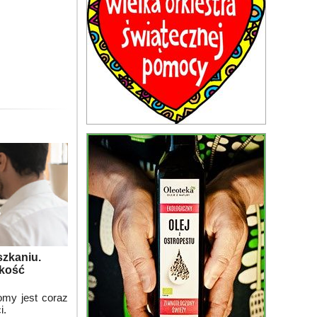
szkaniu.
skość
omy jest coraz
i.