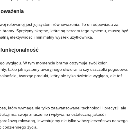
noważenia
j rolowanej jest jej system równoważenia. To on odpowiada za
ie bramy. Sprężyny skrętne, które są sercem tego systemu, muszą być
alną efektywność i minimalny wysiłek użytkownika.
a funkcjonalność
ego wyglądu. W tym momencie brama otrzymuje swój kolor,
ty, takie jak systemy awaryjnego otwierania czy uszczelki pogodowe.
nalnością, tworząc produkt, który nie tylko świetnie wygląda, ale też
es, który wymaga nie tylko zaawansowanej technologii i precyzji, ale
dukcji ma swoje znaczenie i wpływa na ostateczną jakość i
 garażową rolowaną, inwestujemy nie tylko w bezpieczeństwo naszego
o codziennego życia.