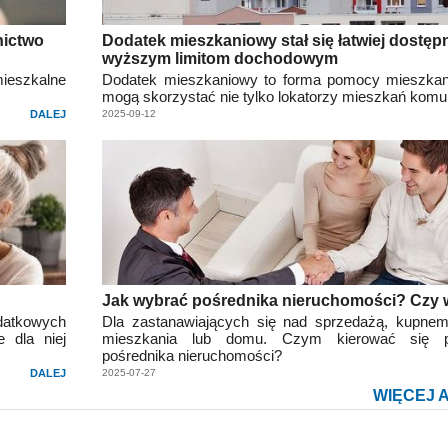
nictwo
Dodatek mieszkaniowy stał się łatwiej dostępn
wyższym limitom dochodowym
ieszkalne
Dodatek mieszkaniowy to forma pomocy mieszkani
mogą skorzystać nie tylko lokatorzy mieszkań komu
DALEJ
2025-09-12
Jak wybrać pośrednika nieruchomości? Czy 
datkowych
Dla zastanawiających się nad sprzedażą, kupne
 dla niej
mieszkania lub domu. Czym kierować się 
pośrednika nieruchomości?
DALEJ
2025-07-27
WIĘCEJ 