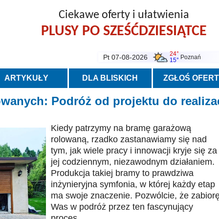
Ciekawe oferty i ułatwienia
PLUSY PO SZEŚĆDZIESIĄTCE
24°
Pt 07-08-2026
Poznań
15°
ARTYKUŁY
DLA BLISKICH
ZGŁOŚ OFER
anych: Podróż od projektu do realizac
Kiedy patrzymy na bramę garażową
rolowaną, rzadko zastanawiamy się nad
tym, jak wiele pracy i innowacji kryje się za
jej codziennym, niezawodnym działaniem.
Produkcja takiej bramy to prawdziwa
inżynieryjna symfonia, w której każdy etap
ma swoje znaczenie. Pozwólcie, że zabior
Was w podróż przez ten fascynujący
proces.