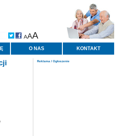
A
A
A
TĘ
O NAS
KONTAKT
ji
Reklama / Ogłoszenie
ę