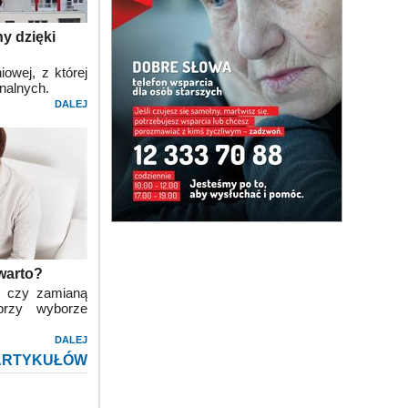
y dzięki
owej, z której
nalnych.
DALEJ
warto?
m czy zamianą
przy wyborze
DALEJ
ARTYKUŁÓW