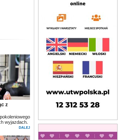
ąc z
koleniowego
ch wyjazdach.
DALEJ