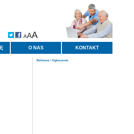
A
A
A
TĘ
O NAS
KONTAKT
Reklama / Ogłoszenie