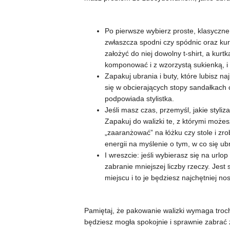
Po pierwsze wybierz proste, klasyczne 
zwłaszcza spodni czy spódnic oraz kur
założyć do niej dowolny t-shirt, a kur
komponować i z wzorzystą sukienką, i
Zapakuj ubrania i buty, które lubisz n
się w obcierających stopy sandałkach c
podpowiada stylistka.
Jeśli masz czas, przemyśl, jakie styl
Zapakuj do walizki te, z którymi możes
„zaaranżować” na łóżku czy stole i zro
energii na myślenie o tym, w co się ub
I wreszcie: jeśli wybierasz się na urlo
zabranie mniejszej liczby rzeczy. Jest 
miejscu i to je będziesz najchętniej n
Pamiętaj, że pakowanie walizki wymaga troc
będziesz mogła spokojnie i sprawnie zabrać 