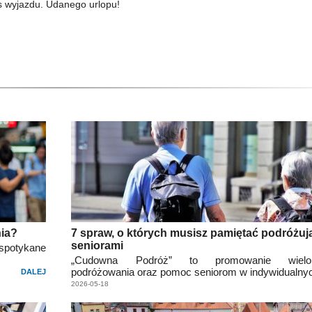
s wyjazdu. Udanego urlopu!
ia?
7 spraw, o których musisz pamiętać podróżuj
seniorami
espotykane
„Cudowna Podróż” to promowanie wielopo
podróżowania oraz pomoc seniorom w indywidualny
DALEJ
2026-05-18