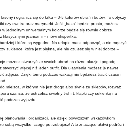
fasony i ogranicz się do kilku – 3-5 kolorów ubrań i butów. To dotyczy
tki czy swetra oraz marynarki. Jeśli „baza” będzie prosta, możesz
tka w jednolitym uniwersalnym kolorze będzie się równie dobrze
 z klasycznymi jeansami – mówi ekspertka.
ajbardziej i które są wygodne. Na urlopie masz odpocząć, a nie męczyć
zy sukience, która jest piękna, ale nie czujesz się w niej dobrze –
izacje możesz stworzyć ze swoich ubrań na różne okazje i pogodę.
z stworzyć więcej niż jeden outfit. Dla ułatwienia możesz je nawet
bić zdjęcia. Dzięki temu podczas wakacji nie będziesz tracić czasu i
rać.
p do miejsca, w którym nie jest drogo albo słynie ze sklepów, rozważ
spora szansa, że ustrzelisz świetny t-shirt, klapki czy sukienkę na
osić podczas wyjazdu.
hę planowania i organizacji, ale dzięki powyższym wskazówkom
ze sobą wszystko, czego potrzebujesz! A to znacząco ułatwi podróż i