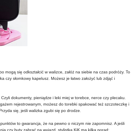
lbo mogą się odkształcić w walizce, załóż na siebie na czas podróży. To
ka czy słomkowy kapelusz. Możesz je łatwo założyć lub zdjąć i
 Czyli dokumenty, pieniądze i leki miej w torebce, nerce czy plecaku.
agażem rejestrowanym, możesz do torebki spakować też szczoteczkę i
zyda się, jeśli walizka zgubi się po drodze.
punktów to gwarancja, że na pewno o niczym nie zapomnisz. A jeśli
a czy buty zabrać na wyjazd, stylistka KiK ma kilka porad: