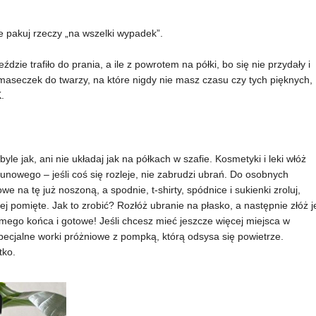
e pakuj rzeczy „na wszelki wypadek”.
ździe trafiło do prania, a ile z powrotem na półki, bo się nie przydały i
maseczek do twarzy, na które nigdy nie masz czasu czy tych pięknych,
.
yle jak, ani nie układaj jak na półkach w szafie. Kosmetyki i leki włóż
nowego – jeśli coś się rozleje, nie zabrudzi ubrań. Do osobnych
e na tę już noszoną, a spodnie, t-shirty, spódnice i sukienki zroluj,
j pomięte. Jak to zrobić? Rozłóż ubranie na płasko, a następnie złóż j
amego końca i gotowe! Jeśli chcesz mieć jeszcze więcej miejsca w
specjalne worki próżniowe z pompką, którą odsysa się powietrze.
tko.