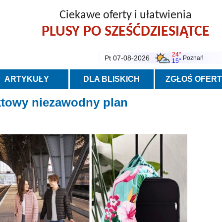
Ciekawe oferty i ułatwienia
PLUSY PO SZEŚĆDZIESIĄTCE
24°
Pt 07-08-2026
Poznań
15°
ARTYKUŁY
DLA BLISKICH
ZGŁOŚ OFER
ktowy niezawodny plan