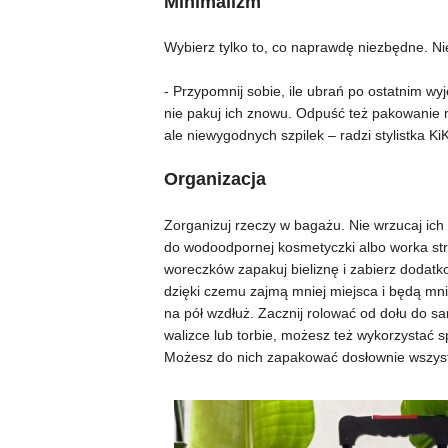
Minimalizm
Wybierz tylko to, co naprawdę niezbędne. Ni
- Przypomnij sobie, ile ubrań po ostatnim wyje
nie pakuj ich znowu. Odpuść też pakowanie 
ale niewygodnych szpilek – radzi stylistka KiK
Organizacja
Zorganizuj rzeczy w bagażu. Nie wrzucaj ich b
do wodoodpornej kosmetyczki albo worka stru
woreczków zapakuj bieliznę i zabierz dodatkow
dzięki czemu zajmą mniej miejsca i będą mnie
na pół wzdłuż. Zacznij rolować od dołu do s
walizce lub torbie, możesz też wykorzystać 
Możesz do nich zapakować dosłownie wszys