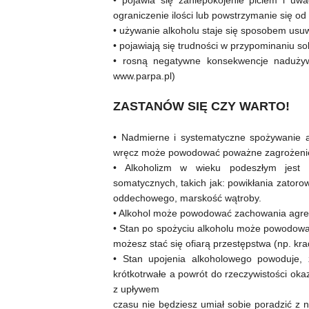
• pojawia się zaniepokojenie piciem i uw
ograniczenie ilości lub powstrzymanie się od 
• używanie alkoholu staje się sposobem usuw
• pojawiają się trudności w przypominaniu so
• rosną negatywne konsekwencje nadużywa
www.parpa.pl)
ZASTANÓW SIĘ CZY WARTO!
• Nadmierne i systematyczne spożywanie 
wręcz może powodować poważne zagrożenie dla
• Alkoholizm w wieku podeszłym jest 
somatycznych, takich jak: powikłania zator
oddechowego, marskość wątroby.
• Alkohol może powodować zachowania agres
• Stan po spożyciu alkoholu może powodować 
możesz stać się ofiarą przestępstwa (np. krad
• Stan upojenia alkoholowego powoduje, ż
krótkotrwałe a powrót do rzeczywistości okazu
z upływem
czasu nie będziesz umiał sobie poradzić z 