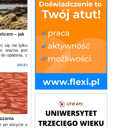
łońcem – jak
ć się nie tylko
go ważna jest
do opalania, z
DALEJ
kazania
e po wizycie u