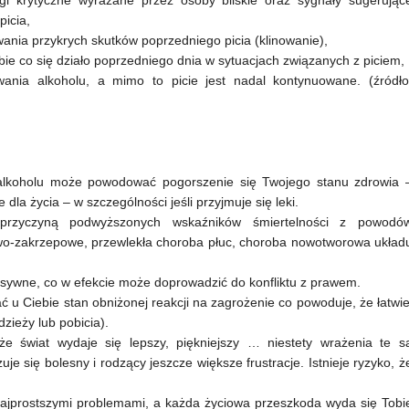
agi krytyczne wyrażane przez osoby bliskie oraz sygnały sugerując
picia,
ania przykrych skutków poprzedniego picia (klinowanie),
bie co się działo poprzedniego dnia w sytuacjach związanych z piciem,
nia alkoholu, a mimo to picie jest nadal kontynuowane. (źródło
alkoholu może powodować pogorszenie się Twojego stanu zdrowia 
 życia – w szczególności jeśli przyjmuje się leki.
przyczyną podwyższonych wskaźników śmiertelności z powodó
owo-zakrzepowe, przewlekła choroba płuc, choroba nowotworowa układ
ywne, co w efekcie może doprowadzić do konfliktu z prawem.
u Ciebie stan obniżonej reakcji na zagrożenie co powoduje, że łatwie
zieży lub pobicia).
e świat wydaje się lepszy, piękniejszy … niestety wrażenia te s
je się bolesny i rodzący jeszcze większe frustracje. Istnieje ryzyko, ż
najprostszymi problemami, a każda życiowa przeszkoda wyda się Tobi