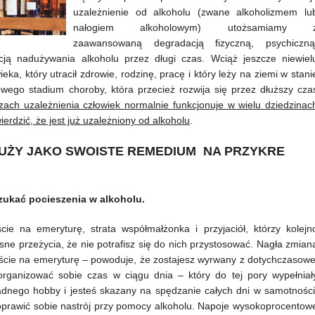
uzależnienie od alkoholu (zwane alkoholizmem lu
nałogiem alkoholowym) utożsamiamy 
zaawansowaną degradacją fizyczną, psychiczną
ją nadużywania alkoholu przez długi czas. Wciąż jeszcze niewiel
ka, który utracił zdrowie, rodzinę, pracę i który leży na ziemi w stani
wego stadium choroby, która przecież rozwija się przez dłuższy cza
ach uzależnienia człowiek normalnie funkcjonuje w wielu dziedzinac
wierdzić, że jest już uzależniony od alkoholu
.
UŻY JAKO SWOISTE REMEDIUM NA PRZYKRE
zukać pocieszenia w alkoholu.
ie na emeryturę, strata współmałżonka i przyjaciół, którzy kolejn
ne przeżycia, że nie potrafisz się do nich przystosować. Nagła zmian
ejście na emeryturę – powoduje, że zostajesz wyrwany z dotychczasowe
organizować sobie czas w ciągu dnia – który do tej pory wypełniał
dnego hobby i jesteś skazany na spędzanie całych dni w samotności
poprawić sobie nastrój przy pomocy alkoholu. Napoje wysokoprocentow