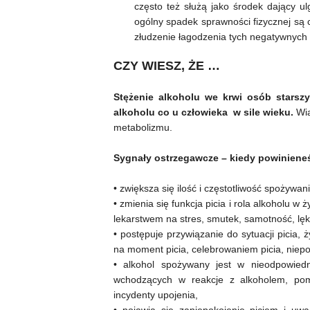
często też służą jako środek dający u
ogólny spadek sprawności fizycznej są c
złudzenie łagodzenia tych negatywnyc
CZY WIESZ, ŻE …
Stężenie alkoholu we krwi osób starszy
alkoholu co u człowieka w sile wieku.
Wią
metabolizmu.
Sygnały ostrzegawcze – kiedy powinieneś
• zwiększa się ilość i częstotliwość spożywan
• zmienia się funkcja picia i rola alkoholu w 
lekarstwem na stres, smutek, samotność, lęk
• postępuje przywiązanie do sytuacji picia,
na moment picia, celebrowaniem picia, niepo
• alkohol spożywany jest w nieodpowied
wchodzących w reakcje z alkoholem, pom
incydenty upojenia,