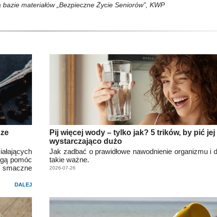
a bazie materiałów „Bezpieczne Życie Seniorów”, KWP
sze
Pij więcej wody – tylko jak? 5 trików, by pić jej
wystarczająco dużo
iałających
Jak zadbać o prawidłowe nawodnienie organizmu i dl
mogą pomóc
takie ważne.
ie smaczne
2026-07-26
DALEJ