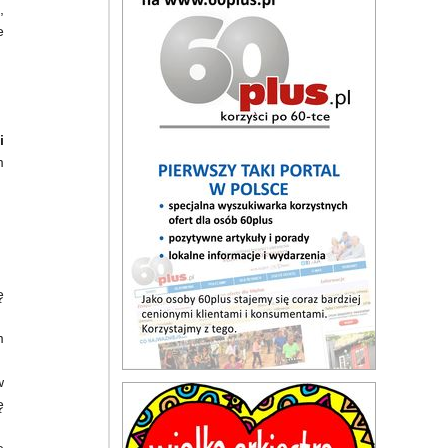
,
e
i
m
ę
m
w
ę