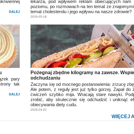
krwiennej
lekarza, pod wpływem reklam obiecujących nam o
poziomu, po rozmowach na ten temat ze znajomym
temat cholesterolu i jego wpływu na nasze zdrowie?
DALEJ
2026-05-18
u
Pożegnaj zbędne kilogramy na zawsze. Wspie
odchudzaniu
ązek pary
trony tak
Zaczyna się od mocnego postanowienia: zrzucę zbę
Ale potem, z reguły jest już tylko gorzej. Zapał do 
ćwiczeń szybko mija. Wracają stare nawyki. Po
DALEJ
zrobić, aby skutecznie się odchudzić i uniknąć ef
obiecywania diety cudu.
2026-04-02
WIĘCEJ 