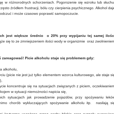
lgę w różnorodnych schorzeniach. Pogorszenie się wzroku lub słuchu
zęsto źródłem frustracji, bólu czy cierpienia psychicznego. Alkohol daj
h odczuć i może czasowo poprawić samopoczucie.
ch jest większe średnio o 20% przy wypijaniu tej samej ilośc
że się to ze zmniejszeniem ilości wody w organizmie oraz zwolnienie
 zareagować! Picie alkoholu staje się problemem gdy:
ia alkoholu,
życiu (picie nie jest już tylko elementem wzorca kulturowego, ale staje si
),
 życie koncentruje się na sytuacjach związanych z piciem, oczekiwanie
kojem w sytuacji niemożności napicia się,
nich sytuacjach jak prowadzenie pojazdów, przy spożywaniu lekó
imo chorób wykluczających spożywanie alkoholu itp. nasilają si