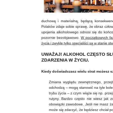
duchową i materialną, będącą konsekwenc
Polaków zdaje sobie sprawę, że obraz człowie
upojenia alkoholowego odnosi się do końco
pozornie bezobjawowo.
W początkowych faz
życia i zwykle tylko specjaliści są w stanie st
UWAŻAJ! ALKOHOL CZĘSTO SŁ
ZDARZENIA W ŻYCIU.
Kiedy doświadczasz wielu strat możesz s
Zmiana wyglądu zewnętrznego, przejśc
odchodzą – mogą stanowić na tyle boles
trybu życia – z czym wiąże się np. prz
rutyny. Bardzo często nie wiesz jak z
obowiązki zawodowe. Jeśli nie masz ża
może się zdarzyć, że będziesz chciał 