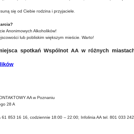
ną się od Ciebie rodzina i przyjaciele.
arcia?
cie Anonimowych Alkoholików!
jscowości lub pobliskim większym mieście. Warto!
 miejsca spotkań Wspólnot AA w różnych miastac
lików
KONTAKTOWY AA w Poznaniu
ego 28 A
 61 853 16 16, codziennie 18:00 – 22:00; Infolinia AA tel. 801 033 242