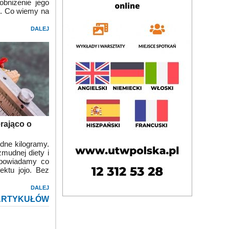
bniżenie jego
i. Co wiemy na
DALEJ
rająco o
dne kilogramy.
żmudnej diety i
dpowiadamy co
ektu jojo. Bez
DALEJ
ARTYKUŁÓW