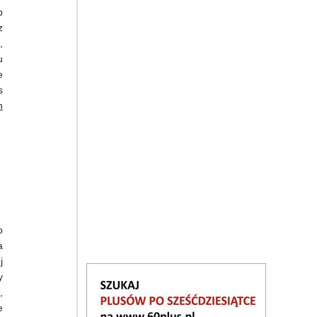
b
z
,
u
e
s
h
o
a
j
y
,
e