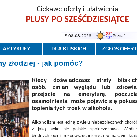
Ciekawe oferty i ułatwienia
PLUSY PO SZEŚĆDZIESIĄTCE
23°
S 08-08-2026
Poznań
13°
ARTYKUŁY
DLA BLISKICH
ZGŁOŚ OFER
hy złodziej - jak pomóc?
Kiedy doświadczasz straty bliskic
osób, zmian wyglądu lub zdrowia
przejście na emeryturę, poczuci
osamotnienia, może pojawić się pokus
topienia tych trosk w alkoholu.
Alkoholizm
jest jedną z wielu niebezpiecznych choró
z jaką styka się polskie społeczeństwo. Wedłu
błędnych opinii rozpowszechnionych w naszym kraj