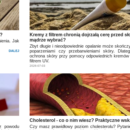
ć?
Kremy z filtrem chronią dojrzałą cerę przed s
mądrze wybrać?
ienia. Jak
Zbyt długie i nieodpowiednie opalanie może skończy
poparzeniami czy przebarwieniami skóry. Dlate
DALEJ
ochrona skóry przy pomocy odpowiednich kremów 
filtrem UV.
2026-07-03
Cholesterol - co o nim wiesz? Praktyczne ws
 z powodu
Czy masz prawidłowy poziom cholesterolu? Pytani