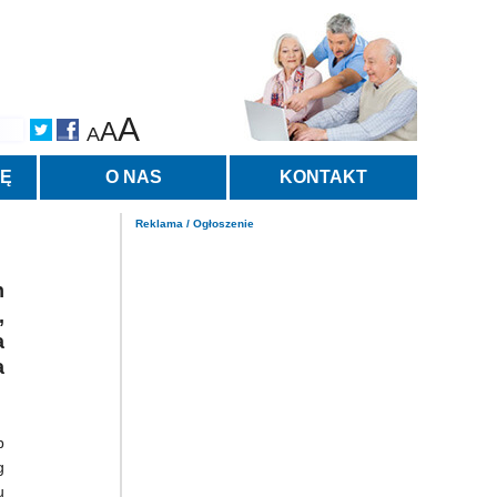
A
A
A
TĘ
O NAS
KONTAKT
Reklama / Ogłoszenie
h
,
a
a
b
g
u