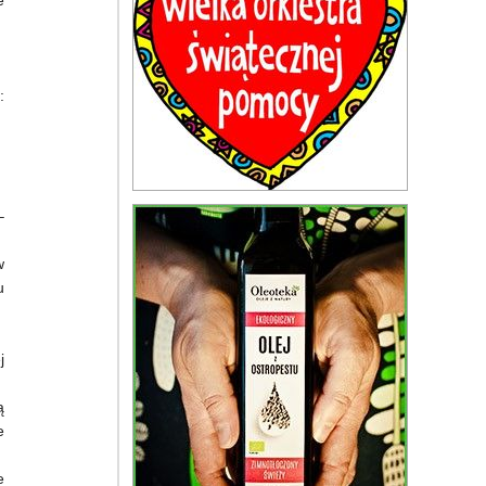
e
:
–
w
u
j
ą
e
e