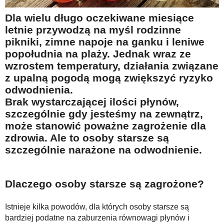
Na wesoło
Dla wielu długo oczekiwane miesiące
Hobby i pasje
letnie przywodzą na myśl rodzinne
pikniki, zimne napoje na ganku i leniwe
Żyj aktywnie
popołudnia na plaży. Jednak wraz ze
60plus - najcenniejsi klienci
wzrostem temperatury, działania związane
Dobra opieka
z upalną pogodą mogą zwiększyć ryzyko
odwodnienia.
Warto naśladować
Brak wystarczającej ilości płynów,
Coś dla ducha
szczególnie gdy jesteśmy na zewnątrz,
może stanowić poważne zagrożenie dla
Smacznie i zdrowo
zdrowia. Ale to osoby starsze są
O finansach i społeczeństwie - edukacja nie tylko dla 60plus
szczególnie narażone na odwodnienie.
Ciekawe książki
Stop samotności
Dlaczego osoby starsze są zagrożone?
Z internetem za pan brat
Istnieje kilka powodów, dla których osoby starsze są
Bezpiecznie i w zgodzie z prawem
bardziej podatne na zaburzenia równowagi płynów i