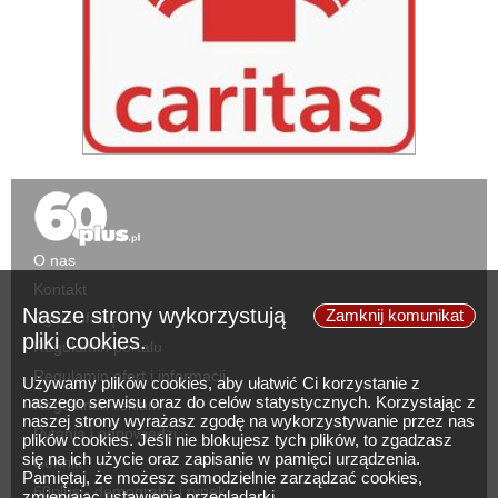
O nas
Kontakt
Nasze strony wykorzystują
Zamknij komunikat
Zgłoś ofertę
pliki cookies.
Regulamin portalu
Regulamin ofert i informacji
Używamy plików cookies, aby ułatwić Ci korzystanie z
naszego serwisu oraz do celów statystycznych. Korzystając z
Regulamin reklam
naszej strony wyrażasz zgodę na wykorzystywanie przez nas
Pytania i odpowiedzi
plików cookies. Jeśli nie blokujesz tych plików, to zgadzasz
się na ich użycie oraz zapisanie w pamięci urządzenia.
Cennik
Pamiętaj, że możesz samodzielnie zarządzać cookies,
60plus - demografia i rynek
zmieniając ustawienia przeglądarki.