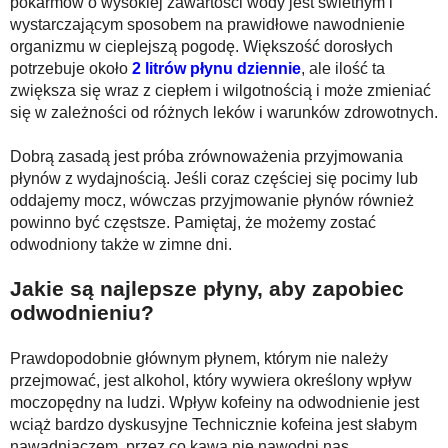
pokarmów o wysokiej zawartości wody jest świetnym i
wystarczającym sposobem na prawidłowe nawodnienie
organizmu w cieplejszą pogodę. Większość dorosłych
potrzebuje około
2 litrów płynu dziennie
, ale ilość ta
zwiększa się wraz z ciepłem i wilgotnością i może zmieniać
się w zależności od różnych leków i warunków zdrowotnych.
Dobrą zasadą jest próba zrównoważenia przyjmowania
płynów z wydajnością. Jeśli coraz częściej się pocimy lub
oddajemy mocz, wówczas przyjmowanie płynów również
powinno być częstsze. Pamiętaj, że możemy zostać
odwodniony także w zimne dni.
Jakie są najlepsze płyny, aby zapobiec
odwodnieniu?
Prawdopodobnie głównym płynem, którym nie należy
przejmować, jest alkohol, który wywiera określony wpływ
moczopędny na ludzi. Wpływ kofeiny na odwodnienie jest
wciąż bardzo dyskusyjne Technicznie kofeina jest słabym
nawadniaczem, przez co kawa nie nawodni nas