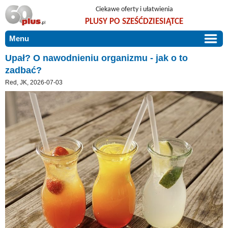
Ciekawe oferty i ułatwienia
PLUSY PO SZEŚĆDZIESIĄTCE
Menu
START
Upał? O nawodnieniu organizmu - jak o to
zadbać?
PROMOCJE
Red, JK, 2026-07-03
ARTYKUŁY
DLA BLISKICH
Szczególnie polecamy
ZGŁOŚ OFERTĘ
Użyteczne porady
O NAS
Szlachetne zdrowie
KONTAKT
Mieszkaj wygodnie i bez barier
Warto wiedzieć!
Podróże i wypoczynek
Taniej, okazyjnie, specjalnie dla 60plus