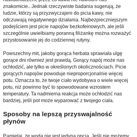
znakomicie.. Jednak rzeczywiste badania sugerują, że
ludzie, którzy są przyzwyczajeni do picia kawy, nie
odczuwają negatywnego działania. Najbezpieczniejszym
podejściem jest picie napojów bezkofeinowych, ale jeśli
szczególnie uwielbiamy poranną filiżankę można rozważyć
przystosowanie jej do codziennej rutyny.
Powszechny mit, jakoby gorąca herbata sprawiała ulgę
gorące dni również jest prawdą. Gorący napój może nas
ochłodzić, ale tylko w określonych okolicznościach. Picie
gorących napojów powoduje nieproporcjonalnie więcej
potu. Oznacza to, że twoje ciało wydobywa o wiele więcej
potu, niż powinno być to spowodowane wzrostem
temperatury. Ta nadmierna reakcja może ochłodzić nas
bardziej, jeśli pot może wyparować z twojego ciała.
Sposoby na lepszą przyswajalność
płynów
Pamiętaj, że woda nie jest jedyną opcją. Jeśli nie możemy