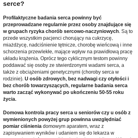
serce?
Profilaktyczne badania serca powinny być
przeprowadzane regularnie przez osoby znajdujące się
w grupach ryzyka chorób sercowo-naczyniowych
. Są to
przede wszystkim pacjenci chorujący na cukrzycę,
miażdżycę, nadciśnienie tętnicze, chorobę wieńcową i inne
schorzenia przewlekłe, mające wpływ na prawidłową pracę
układu krążenia. Oprócz tego cyklicznym testom powinny
poddawać się osoby ze stwierdzonymi wadami serca, a
także z obciążeniami genetycznymi (choroby serca w
rodzinie).
U osób zdrowych, bez nadwagi czy otyłości i
bez chorób towarzyszących, regularne badania serca
warto zacząć wykonywać po ukończeniu 50-55 roku
życia.
Domowa kontrola pracy serca u seniorów czy u osób z
wymienionych powyżej grup powinna uwzględniać
pomiar ciśnienia
domowym aparatem, wraz z
zapisywaniem wyników i udaniem się do lekarza w