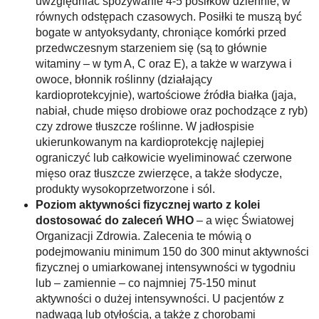
uwzględniać spożywanie 4-5 posiłków dziennie, w
równych odstępach czasowych. Posiłki te muszą być
bogate w antyoksydanty, chroniące komórki przed
przedwczesnym starzeniem się (są to głównie
witaminy – w tym A, C oraz E), a także w warzywa i
owoce, błonnik roślinny (działający
kardioprotekcyjnie), wartościowe źródła białka (jaja,
nabiał, chude mięso drobiowe oraz pochodzące z ryb)
czy zdrowe tłuszcze roślinne. W jadłospisie
ukierunkowanym na kardioprotekcję najlepiej
ograniczyć lub całkowicie wyeliminować czerwone
mięso oraz tłuszcze zwierzęce, a także słodycze,
produkty wysokoprzetworzone i sól.
Poziom aktywności fizycznej warto z kolei
dostosować do zaleceń WHO
– a więc Światowej
Organizacji Zdrowia. Zalecenia te mówią o
podejmowaniu minimum 150 do 300 minut aktywności
fizycznej o umiarkowanej intensywności w tygodniu
lub – zamiennie – co najmniej 75-150 minut
aktywności o dużej intensywności. U pacjentów z
nadwagą lub otyłością, a także z chorobami