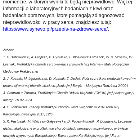
momencie, w którym wyniki te będą nieprawidłowe. Więcej
informacji o laboratoryjnych badaniach z krwi oraz
badaniach obrazowych, które pomagają zdiagnozować
nieprawidłowości w pracy serca, znajdziesz tutaj:
https://www.synevo.pl/przepis-na-zdrowe-serce/
.
Źródła:
1. P. Dobrowolski, A. Prejbisz, B. Cybulska, L. Kłosiewicz-Latoszek, W. B. Szostak, W.
Leśniak, Profilaktyka chorób sercowo-naczyniowych [w:] Interna – Mały Podręcznik
Medycyny Praktycznej
2. J. Kossak, M. Jędrzejczak, D. Kossak, T. Dudek, Rola czynników środowiskowych w
prewencji wtórnej chorób układu krążenia [w:] Borgis – Medycyna Rodzinna 2/2004
3. Centrum e-Zdrowia, Profilaktyka Chorób Układu Krążenia (CHUK) [w:] pacjent.gov.pl,
dostęp: 29.02.2024
4. P. Jankowski, Zasady profilaktyki chorób układu krążenia w 2018 roku [w:]
Kardiologia Inwazyjna 2017, 12/6
5. K. Pastusiak, M. Walczak-Gałęzewska, D. Pupek-Musialik, P. Bogdański, Leczenie
niefarmakologiczne w profilaktyce chorób układu sercowo-naczyniowego w świetle
nowych wytycznych Europejskiego Towarzystwa Kardiologicznego [w:] Forum