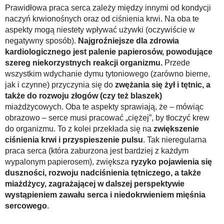
Prawidłowa praca serca zależy między innymi od kondycji
naczyń krwionośnych oraz od ciśnienia krwi. Na oba te
aspekty mogą niestety wpływać używki (oczywiście w
negatywny sposób).
Najgroźniejsze dla zdrowia
kardiologicznego jest palenie papierosów, powodujące
szereg niekorzystnych reakcji organizmu.
Przede
wszystkim wdychanie dymu tytoniowego (zarówno bierne,
jak i czynne) przyczynia się do
zwężania się żył i tętnic, a
także do rozwoju złogów (czy też blaszek)
miażdżycowych. Oba te aspekty sprawiają, że – mówiąc
obrazowo – serce musi pracować „ciężej”, by tłoczyć krew
do organizmu. To z kolei przekłada się na
zwiększenie
ciśnienia krwi i przyspieszenie pulsu
. Tak nieregularna
praca serca (która zaburzona jest bardziej z każdym
wypalonym papierosem), zwiększa
ryzyko pojawienia się
duszności, rozwoju nadciśnienia tętniczego, a także
miażdżycy, zagrażającej w dalszej perspektywie
wystąpieniem zawału serca i niedokrwieniem mięśnia
sercowego
.