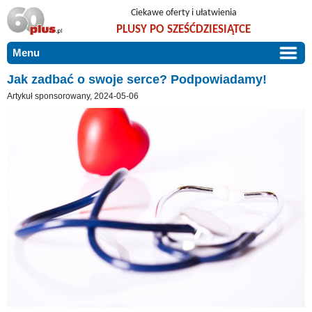
Ciekawe oferty i ułatwienia
PLUSY PO SZEŚĆDZIESIĄTCE
Menu
START
Jak zadbać o swoje serce? Podpowiadamy!
Artykuł sponsorowany, 2024-05-06
PROMOCJE
ARTYKUŁY
DLA BLISKICH
Szczególnie polecamy
ZGŁOŚ OFERTĘ
Użyteczne porady
O NAS
Szlachetne zdrowie
KONTAKT
Mieszkaj wygodnie i bez barier
Warto wiedzieć!
Podróże i wypoczynek
Taniej, okazyjnie, specjalnie dla 60plus