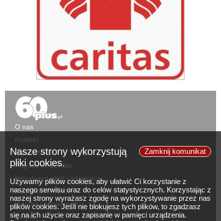
O nas
Kontakt
Nasze strony wykorzystują
Zamknij komunikat
Zgłoś ofertę
pliki cookies.
Regulamin portalu
Regulamin ofert i informacji
Używamy plików cookies, aby ułatwić Ci korzystanie z
naszego serwisu oraz do celów statystycznych. Korzystając z
Regulamin reklam
naszej strony wyrażasz zgodę na wykorzystywanie przez nas
Pytania i odpowiedzi
plików cookies. Jeśli nie blokujesz tych plików, to zgadzasz
się na ich użycie oraz zapisanie w pamięci urządzenia.
Cennik