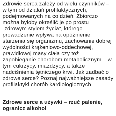
Zdrowie serca zależy od wielu czynników –
Na wesoło
w tym od działań profilaktycznych,
Hobby i pasje
podejmowanych na co dzień. Zbiorczo
można byłoby określić je po prostu
Żyj aktywnie
„zdrowym stylem życia”, którego
60plus - najcenniejsi klienci
prowadzenie wpływa na opóźnienie
Dobra opieka
starzenia się organizmu, zachowanie dobrej
wydolności krążeniowo-oddechowej,
Warto naśladować
prawidłowej masy ciała czy też
Coś dla ducha
zapobieganie chorobom metabolicznym – w
tym cukrzycy, miażdżycy, a także
Smacznie i zdrowo
nadciśnienia tętniczego krwi. Jak zadbać o
O finansach i społeczeństwie - edukacja nie tylko dla 60plus
zdrowe serce? Poznaj najważniejsze zasady
profilaktyki chorób kardiologicznych!
Ciekawe książki
Stop samotności
Zdrowe serce a używki – rzuć palenie,
Z internetem za pan brat
ogranicz alkohol
Bezpiecznie i w zgodzie z prawem