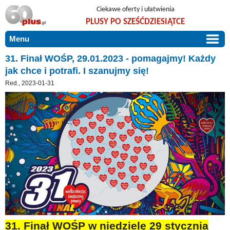
Ciekawe oferty i ułatwienia
PLUSY PO SZEŚĆDZIESIĄTCE
Menu
START
31. Finał WOŚP, 29.01.2023 - pomagajmy! Każdy
jak chce i potrafi. I szanujmy się!
PROMOCJE
Red., 2023-01-31
ARTYKUŁY
DLA BLISKICH
Szczególnie polecamy
ZGŁOŚ OFERTĘ
Użyteczne porady
O NAS
Szlachetne zdrowie
KONTAKT
Mieszkaj wygodnie i bez barier
Warto wiedzieć!
Podróże i wypoczynek
Taniej, okazyjnie, specjalnie dla 60plus
31. Finał WOŚP w niedzielę 29 stycznia