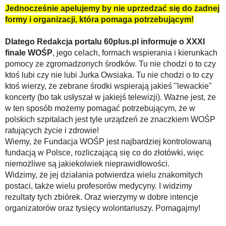
Jednocześnie apelujemy by nie uprzedzać się do żadnej
formy i organizacji, która pomaga potrzebującym!
Dlatego Redakcja portalu 60plus.pl informuje o XXXI
finale WOŚP
, jego celach, formach wspierania i kierunkach
pomocy ze zgromadzonych środków. Tu nie chodzi o to czy
ktoś lubi czy nie lubi Jurka Owsiaka. Tu nie chodzi o to czy
ktoś wierzy, że zebrane środki wspierają jakieś "lewackie"
koncerty (bo tak usłyszał w jakiejś telewizji). Ważne jest, że
w ten sposób możemy pomagać potrzebującym, że w
polskich szpitalach jest tyle urządzeń ze znaczkiem WOŚP
ratujących życie i zdrowie!
Wiemy, że Fundacja WOŚP jest najbardziej kontrolowaną
fundacją w Polsce, rozliczającą się co do złotówki, więc
niemożliwe są jakiekolwiek nieprawidłowości.
Widzimy, że jej działania potwierdza wielu znakomitych
postaci, także wielu profesorów medycyny. I widzimy
rezultaty tych zbiórek. Oraz wierzymy w dobre intencje
organizatorów oraz tysięcy wolontariuszy. Pomagajmy!