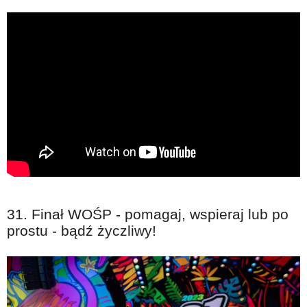
punktowych prowadzonych w akredytowanych oddziałach
intensywnej terapii w latach 2012-2013 wskazują, że liczba
przypadków sepsy wynosiła co najmniej 50 tys. rocznie.
31. Finał WOŚP - pomagaj, wspieraj lub po
prostu - bądź życzliwy!