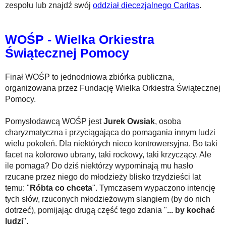
zespołu lub znajdź swój
oddział diecezjalnego Caritas
.
WOŚP - Wielka Orkiestra
Świątecznej Pomocy
Finał WOŚP to jednodniowa zbiórka publiczna,
organizowana przez Fundację Wielka Orkiestra Świątecznej
Pomocy.
Pomysłodawcą WOŚP jest
Jurek Owsiak
, osoba
charyzmatyczna i przyciągająca do pomagania innym ludzi
wielu pokoleń. Dla niektórych nieco kontrowersyjna. Bo taki
facet na kolorowo ubrany, taki rockowy, taki krzyczący. Ale
ile pomaga? Do dziś niektórzy wypominają mu hasło
rzucane przez niego do młodzieży blisko trzydzieści lat
temu: "
Róbta co chceta
". Tymczasem wypaczono intencję
tych słów, rzuconych młodzieżowym slangiem (by do nich
dotrzeć), pomijając drugą część tego zdania "
... by kochać
ludzi
".