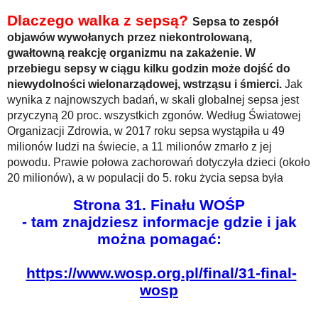
Dlaczego walka z sepsą?
Sepsa to zespół
objawów wywołanych przez niekontrolowaną,
gwałtowną reakcję organizmu na zakażenie. W
przebiegu sepsy w ciągu kilku godzin może dojść do
niewydolności wielonarządowej, wstrząsu i śmierci.
Jak
wynika z najnowszych badań, w skali globalnej sepsa jest
przyczyną 20 proc. wszystkich zgonów. Według Światowej
Organizacji Zdrowia, w 2017 roku sepsa wystąpiła u 49
milionów ludzi na świecie, a 11 milionów zmarło z jej
powodu. Prawie połowa zachorowań dotyczyła dzieci (około
20 milionów), a w populacji do 5. roku życia sepsa była
przyczyną 2,9 miliona zgonów. W Polsce, ze względu na
Strona 31. Finału WOŚP
brak krajowego rejestru, nie istnieją wiarygodne dane na
- tam znajdziesz informacje gdzie i jak
temat zapadalności na sepsę, co znacznie utrudnia
można pomagać:
działania mające na celu jej zapobieganie i zwalczanie. Z
danych Narodowego Funduszu Zdrowia analizowanych
https://www.wosp.org.pl/final/31-final-
przez NIK wynika, że liczba dorosłych hospitalizowanych w
Polsce z powodu sepsy wynosi około 20 tys. rocznie, jednak
wosp
wartość ta na pewno jest niedoszacowana. Wyniki badań