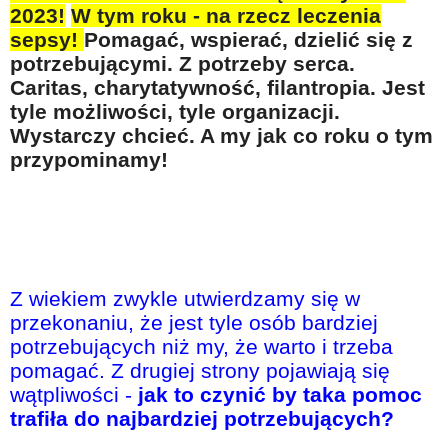
Na wesoło
2023!
W tym roku - na rzecz leczenia
sepsy!
Pomagać, wspierać, dzielić się z
Hobby i pasje
potrzebującymi. Z potrzeby serca.
Żyj aktywnie
Caritas, charytatywność, filantropia. Jest
tyle możliwości, tyle organizacji.
60plus - najcenniejsi klienci
Wystarczy chcieć. A my jak co roku o tym
Dobra opieka
przypominamy!
Warto naśladować
Coś dla ducha
Smacznie i zdrowo
O finansach i społeczeństwie - edukacja nie tylko dla 60plus
Z wiekiem zwykle utwierdzamy się w
przekonaniu, że jest tyle osób bardziej
Ciekawe książki
potrzebujących niż my, że warto i trzeba
Stop samotności
pomagać. Z drugiej strony pojawiają się
wątpliwości -
jak to czynić by taka pomoc
Z internetem za pan brat
trafiła do najbardziej potrzebujących?
Bezpiecznie i w zgodzie z prawem