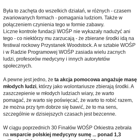
Była to zachęta do wszelkich działań, w różnych - czasem
zwariowanych formach - pomagania ludziom. Także w
połączeniem czynienia tego w formie zabawy.
Liczne kontrole fundacji WOŚP nie wykazały nadużyć ani
tego - co niektórzy mu zarzucają - że zbierane środki idą na
festiwal rockowy Przystanek Woodstock. A w sztabie WOŚP
i w Radzie Programowej WOŚP zasiada wielu zacnych
ludzi, profesorów medycyny i innych autorytetów
społecznych.
A pewne jest jedno, że
ta akcja pomocowa angażuje masę
młodych ludzi
, którzy jako wolontariusze zbierają środki. A
zaszczepienie w młodych ludziach wiary, że warto
pomagać, że warto się poświęcać, że warto to robić razem,
że można przy tym dobrze się bawić, że to ma sens,
szczególnie w dzisiejszych czasach jest bezcenne.
W ciągu poprzednich 30 Finałów WOŚP Orkiestra zebrała
na
wsparcie polskiej medycyny sumę ... ponad 1,3