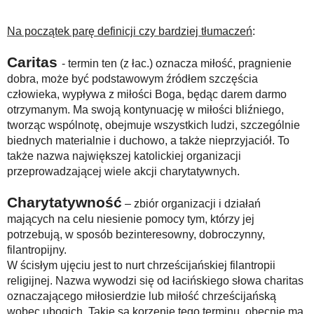
Na początek parę definicji czy bardziej tłumaczeń
:
Caritas
- termin ten (z łac.) oznacza miłość, pragnienie
dobra, może być podstawowym źródłem szczęścia
człowieka, wypływa z miłości Boga, będąc darem darmo
otrzymanym. Ma swoją kontynuację w miłości bliźniego,
tworząc wspólnotę, obejmuje wszystkich ludzi, szczególnie
biednych materialnie i duchowo, a także nieprzyjaciół. To
także nazwa największej katolickiej organizacji
przeprowadzającej wiele akcji charytatywnych.
Charytatywność
– zbiór organizacji i działań
mających na celu niesienie pomocy tym, którzy jej
potrzebują, w sposób bezinteresowny, dobroczynny,
filantropijny.
W ścisłym ujęciu jest to nurt chrześcijańskiej filantropii
religijnej. Nazwa wywodzi się od łacińskiego słowa charitas
oznaczającego miłosierdzie lub miłość chrześcijańską
wobec ubogich. Takie są korzenie tego terminu, obecnie ma