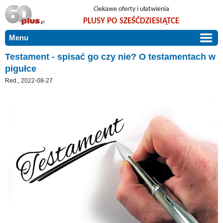
Ciekawe oferty i ułatwienia
PLUSY PO SZEŚĆDZIESIĄTCE
Menu
START
Testament - spisać go czy nie? O testamentach w
pigułce
PROMOCJE
Red., 2022-08-27
ARTYKUŁY
DLA BLISKICH
Szczególnie polecamy
ZGŁOŚ OFERTĘ
Użyteczne porady
O NAS
Szlachetne zdrowie
KONTAKT
Mieszkaj wygodnie i bez barier
Warto wiedzieć!
Podróże i wypoczynek
Taniej, okazyjnie, specjalnie dla 60plus