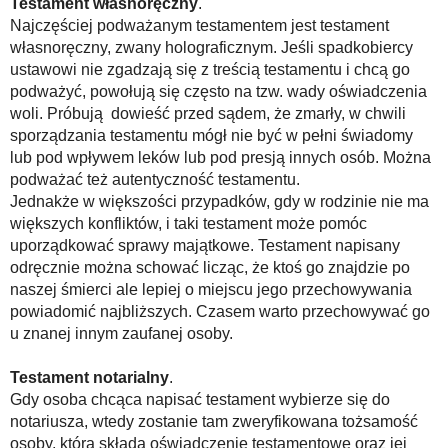
Testament własnoręczny
.
Najczęściej podważanym testamentem jest testament
własnoręczny, zwany holograficznym. Jeśli spadkobiercy
ustawowi nie zgadzają się z treścią testamentu i chcą go
podważyć, powołują się często na tzw. wady oświadczenia
woli. Próbują dowieść przed sądem, że zmarły, w chwili
sporządzania testamentu mógł nie być w pełni świadomy
lub pod wpływem leków lub pod presją innych osób. Można
podważać też autentyczność testamentu.
Jednakże w większości przypadków, gdy w rodzinie nie ma
większych konfliktów, i taki testament może pomóc
uporządkować sprawy majątkowe. Testament napisany
odręcznie można schować licząc, że ktoś go znajdzie po
naszej śmierci ale lepiej o miejscu jego przechowywania
powiadomić najbliższych. Czasem warto przechowywać go
u znanej innym zaufanej osoby.
Testament notarialny
.
Gdy osoba chcąca napisać testament wybierze się do
notariusza, wtedy zostanie tam zweryfikowana tożsamość
osoby, która składa oświadczenie testamentowe oraz jej