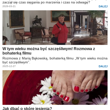
zaczął się czas sięgania po marzenia i czas na odwagę?
2026-03-21
DALEJ
W tym wieku można być szczęśliwym! Rozmowa z
bohaterką filmu
Rozmowa z Marią Bąkowską, bohaterką filmu „W tym wieku można
być szczęśliwym”.
2025-12-27
DALEJ
Jak dbać o skórę jesienią?