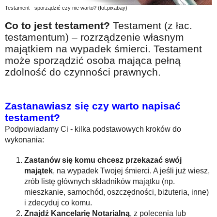
Na wesoło
Testament - sporządzić czy nie warto? (fot.pixabay)
Hobby i pasje
Co to jest testament?
Testament (z łac.
testamentum) – rozrządzenie własnym
Żyj aktywnie
majątkiem na wypadek śmierci. Testament
60plus - najcenniejsi klienci
może sporządzić osoba mająca pełną
zdolność do czynności prawnych.
Dobra opieka
Warto naśladować
Zastanawiasz się czy warto napisać
Coś dla ducha
testament?
Smacznie i zdrowo
Podpowiadamy Ci - kilka podstawowych kroków do
wykonania:
O finansach i społeczeństwie - edukacja nie tylko dla 60plus
Ciekawe książki
Zastanów się komu chcesz przekazać swój
majątek
, na wypadek Twojej śmierci. A jeśli już wiesz,
Stop samotności
zrób listę głównych składników majątku (np.
mieszkanie, samochód, oszczędności, biżuteria, inne)
Z internetem za pan brat
i zdecyduj co komu.
Bezpiecznie i w zgodzie z prawem
Znajdź Kancelarię Notarialną
, z polecenia lub