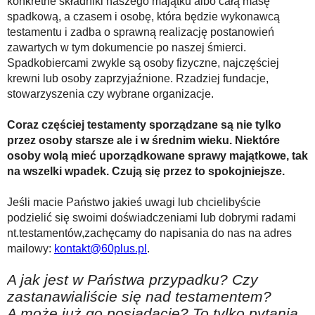
konkretne składniki naszego majątku albo całą masę
spadkową, a czasem i osobę, która będzie wykonawcą
testamentu i zadba o sprawną realizację postanowień
zawartych w tym dokumencie po naszej śmierci.
Spadkobiercami zwykle są osoby fizyczne, najczęściej
krewni lub osoby zaprzyjaźnione. Rzadziej fundacje,
stowarzyszenia czy wybrane organizacje.
Coraz częściej testamenty sporządzane są nie tylko
przez osoby starsze ale i w średnim wieku. Niektóre
osoby wolą mieć uporządkowane sprawy majątkowe, tak
na wszelki wpadek. Czują się przez to spokojniejsze.
Jeśli macie Państwo jakieś uwagi lub chcielibyście
podzielić się swoimi doświadczeniami lub dobrymi radami
nt.testamentów,zachęcamy do napisania do nas na adres
mailowy:
kontakt@60plus.pl
.
A jak jest w Państwa przypadku? Czy
zastanawialiście się nad testamentem?
A może już go posiadacie? To tylko pytania