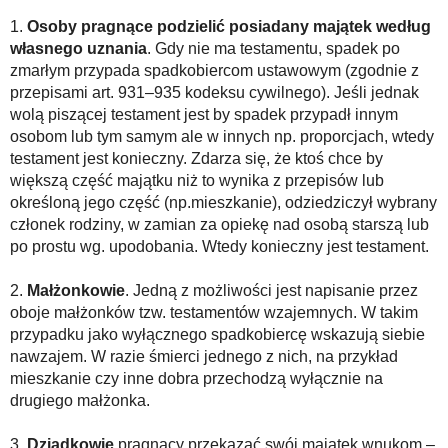
1.
Osoby pragnące podzielić posiadany majątek według
własnego uznania
. Gdy nie ma testamentu, spadek po
zmarłym przypada spadkobiercom ustawowym (zgodnie z
przepisami art. 931–935 kodeksu cywilnego). Jeśli jednak
wolą piszącej testament jest by spadek przypadł innym
osobom lub tym samym ale w innych np. proporcjach, wtedy
testament jest konieczny. Zdarza się, że ktoś chce by
większą część majątku niż to wynika z przepisów lub
określoną jego część (np.mieszkanie), odziedziczył wybrany
członek rodziny, w zamian za opiekę nad osobą starszą lub
po prostu wg. upodobania. Wtedy konieczny jest testament.
2.
Małżonkowie
. Jedną z możliwości jest napisanie przez
oboje małżonków tzw. testamentów wzajemnych. W takim
przypadku jako wyłącznego spadkobiercę wskazują siebie
nawzajem. W razie śmierci jednego z nich, na przykład
mieszkanie czy inne dobra przechodzą wyłącznie na
drugiego małżonka.
3.
Dziadkowie
pragnący przekazać swój majątek wnukom –