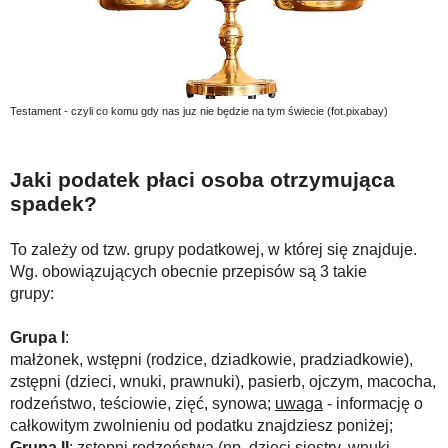
Testament - czyli co komu gdy nas juz nie będzie na tym świecie (fot.pixabay)
Jaki podatek płaci osoba otrzymująca
spadek?
To zależy od tzw. grupy podatkowej, w której się znajduje.
Wg. obowiązujących obecnie przepisów są 3 takie
grupy:
Grupa I
:
małżonek, wstępni (rodzice, dziadkowie, pradziadkowie),
zstępni (dzieci, wnuki, prawnuki), pasierb, ojczym, macocha,
rodzeństwo, teściowie, zięć, synowa;
uwaga
- informację o
całkowitym zwolnieniu od podatku znajdziesz poniżej;
Grupa II
: zstępni rodzeństwa (np. dzieci siostry, wnuki