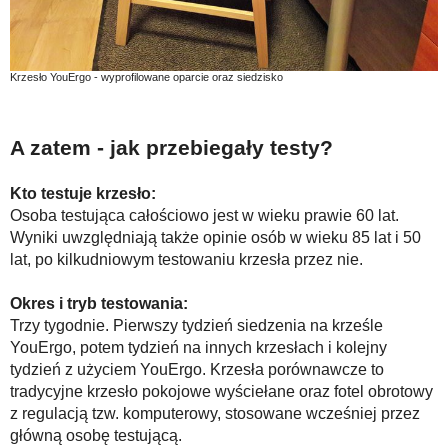
Krzesło YouErgo - wyprofilowane oparcie oraz siedzisko
A zatem - jak przebiegały testy?
Kto testuje krzesło:
Osoba testująca całościowo jest w wieku prawie 60 lat.
Wyniki uwzględniają także opinie osób w wieku 85 lat i 50
lat, po kilkudniowym testowaniu krzesła przez nie.
Okres i tryb testowania:
Trzy tygodnie. Pierwszy tydzień siedzenia na krześle
YouErgo, potem tydzień na innych krzesłach i kolejny
tydzień z użyciem YouErgo. Krzesła porównawcze to
tradycyjne krzesło pokojowe wyściełane oraz fotel obrotowy
z regulacją tzw. komputerowy, stosowane wcześniej przez
główną osobę testującą.