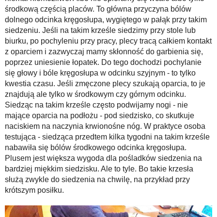
środkową częścią placów. To główna przyczyna bólów
dolnego odcinka kręgosłupa, wygiętego w pałąk przy takim
siedzeniu. Jeśli na takim krześle siedzimy przy stole lub
biurku, po pochyleniu przy pracy, plecy tracą całkiem kontakt
z oparciem i zazwyczaj mamy skłonność do garbienia się,
poprzez uniesienie łopatek. Do tego dochodzi pochylanie
się głowy i bóle kręgosłupa w odcinku szyjnym - to tylko
kwestia czasu. Jeśli zmęczone plecy szukają oparcia, to je
znajdują ale tylko w środkowym czy górnym odcinku.
Siedząc na takim krześle często podwijamy nogi - nie
mające oparcia na podłożu - pod siedzisko, co skutkuje
naciskiem na naczynia krwionośne nóg. W praktyce osoba
testująca - siedząca przedtem kilka tygodni na takim krześle
nabawiła się bólów środkowego odcinka kręgosłupa.
Plusem jest większa wygoda dla pośladków siedzenia na
bardziej miękkim siedzisku. Ale to tyle. Bo takie krzesła
służą zwykle do siedzenia na chwilę, na przykład przy
krótszym posiłku.