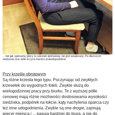
... lub jak opieramy plecy to odcinek lędźwiowy nie jest wspierany. Po dłuższym
siedzeniu tzw. bóle krzyża bardzo prawdopodobne
Przy krześle obrotowym
Są różne krzesła tego typu. Poczynając od zwykłych
krzesełek do wygodnych foteli. Zwykle służą do
wielogodzinnej pracy przy biurku. Te z wyższej półki
cenowej mają różne możliwości dostosowania wysokości
siedziska, podpórek na łokcie, kąty nachylenia oparcia czy
też inne udogodnienia. Zwykle są one drogie, zajmują
więcej miejsca i ... pasują bardziej do biura, a nie do