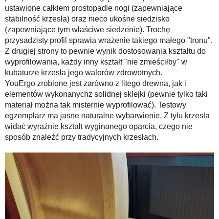
ustawione całkiem prostopadle nogi (zapewniające
stabilność krzesła) oraz nieco ukośne siedzisko
(zapewniające tym właściwe siedzenie). Trochę
przysadzisty profil sprawia wrażenie takiego małego "tronu".
Z drugiej strony to pewnie wynik dostosowania kształtu do
wyprofilowania, każdy inny kształt "nie zmieściłby" w
kubaturze krzesła jego walorów zdrowotnych.
YouErgo zrobione jest zarówno z litego drewna, jak i
elementów wykonanychz solidnej sklejki (pewnie tylko taki
materiał można tak misternie wyprofilować). Testowy
egzemplarz ma jasne naturalne wybarwienie. Z tyłu krzesła
widać wyraźnie kształt wyginanego oparcia, czego nie
sposób znaleźć przy tradycyjnych krzesłach.