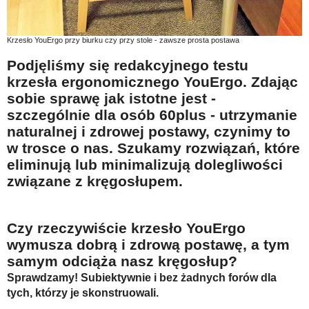
Na wesoło
Hobby i pasje
Krzesło YouErgo przy biurku czy przy stole - zawsze prosta postawa
Żyj aktywnie
P
odjęliśmy się redakcyjnego testu
krzesła ergonomicznego
YouErgo
. Zdając
60plus - najcenniejsi klienci
sobie sprawę jak istotne jest -
Dobra opieka
szczególnie dla osób 60plus - utrzymanie
naturalnej i zdrowej postawy, czynimy to
Warto naśladować
w trosce o nas. Szukamy rozwiązań, które
Coś dla ducha
eliminują lub minimalizują dolegliwości
Smacznie i zdrowo
związane z kręgosłupem.
O finansach i społeczeństwie - edukacja nie tylko dla 60plus
Czy rzeczywiście krzesło
Ciekawe książki
YouErgo
wymusza dobrą i zdrową postawę, a tym
Stop samotności
samym odciąża nasz kręgosłup?
Z internetem za pan brat
Sprawdzamy! Subiektywnie i bez żadnych forów dla
tych, którzy je skonstruowali.
Bezpiecznie i w zgodzie z prawem