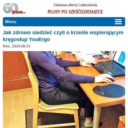
Ciekawe oferty i ułatwienia
PLUSY PO SZEŚĆDZIESIĄTCE
Menu
START
Jak zdrowo siedzieć czyli o krześle wspierającym
kręgosłup YouErgo
PROMOCJE
Red., 2019-08-13
ARTYKUŁY
DLA BLISKICH
Szczególnie polecamy
ZGŁOŚ OFERTĘ
Użyteczne porady
O NAS
Szlachetne zdrowie
KONTAKT
Mieszkaj wygodnie i bez barier
Warto wiedzieć!
Podróże i wypoczynek
Taniej, okazyjnie, specjalnie dla 60plus