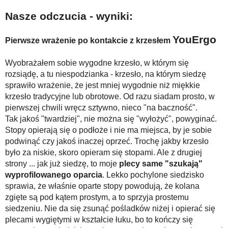
Nasze odczucia - wyniki:
YouErgo
Pierwsze wrażenie po kontakcie z krzesłem
Wyobrażałem sobie wygodne krzesło, w którym się
rozsiądę, a tu niespodzianka - krzesło, na którym siedzę
sprawiło wrażenie, że jest mniej wygodnie niż miękkie
krzesło tradycyjne lub obrotowe. Od razu siadam prosto, w
pierwszej chwili wręcz sztywno, nieco "na baczność".
Tak jakoś "twardziej", nie można się "wyłożyć", powyginać.
Stopy opierają się o podłoże i nie ma miejsca, by je sobie
podwinąć czy jakoś inaczej oprzeć. Trochę jakby krzesło
było za niskie, skoro opieram się stopami. Ale z drugiej
strony ... jak już siedzę, to moje
plecy same "szukają"
wyprofilowanego oparcia
. Lekko pochylone siedzisko
sprawia, że właśnie oparte stopy powodują, że kolana
zgięte są pod kątem prostym, a to sprzyja prostemu
siedzeniu. Nie da się zsunąć pośladków niżej i opierać się
plecami wygiętymi w kształcie łuku, bo to kończy się