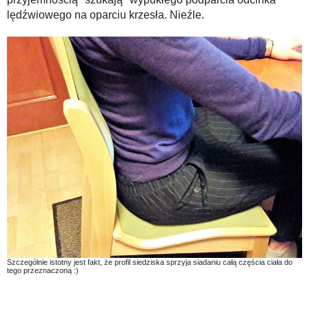
lędźwiowego na oparciu krzesła. Nieźle.
Szczególnie istotny jest fakt, że profil siedziska sprzyja siadaniu całą częścia ciała do
tego przeznaczoną :)