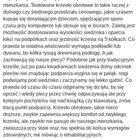
mieszkania. Testowane krzesło obrotowe to takie raczej z
dolnego czy średniego przedziału cenowego, jakie czasem
kupuje się dorastającym dzieciom, spędzającym sporo
czasu przy komputerze lub stosuje się w biurach. Zaletą jest
możliwość dostosowania wysokości siedziska i oparcia
łokci na podpórkach oraz jezdność krzesła na 5 kółkach. Co
prawda ta ostatnia właściwość wymaga podkładki lub
dywanu, bo kółka rysują drewnianą podłogę. A jak
zachowują się nasze plecy? Podobnie jak przy tradycyjnym
krześle, już po paru kwadransach siedzenia dolny odcinek
pleców nie znajdując podparcia wygina się w pałąk, nogi
podwijamy pod siedzisko i zaczynamy się lekko garbić. Co
prawda od czasu do czasu odginamy się do tyłu, by się
oprzeć i wtedy plecy przez chwilę odpoczywają ale przy
kolejnym pochyleniu się nad książką czy klawiaturą, znów
tracą punkt podparcia. Krzesło obrotowe, takie nieco
droższe, zwykle zapewnia większy komfort od zwykłego
krzesła, ale zwykle nie pasuje do naszego mieszkania,
zwłaszcza przy stole oraz nie spełnia do końca wymogów
zdrowotnych, nie mówiąc o rehabilitacyjnych.