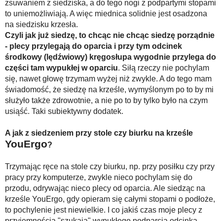
zsuwaniem z siedziska, a do tego nogi z podpartymi stopami
to uniemożliwiają. A więc miednica solidnie jest osadzona
na siedzisku krzesła.
Czyli jak już siedzę, to chcąc nie chcąc siedzę porządnie
- plecy przylegają do oparcia i przy tym odcinek
środkowy (lędźwiowy) kręgosłupa wygodnie przylega do
części tam wypukłej w oparciu
. Siłą rzeczy nie pochylam
się, nawet głowę trzymam wyżej niż zwykle. A do tego mam
świadomość, że siedzę na krześle, wymyślonym po to by mi
służyło także zdrowotnie, a nie po to by tylko było na czym
usiąść. Taki subiektywny dodatek.
A jak z siedzeniem przy stole czy biurku na krześle
YouErgo
?
Trzymając ręce na stole czy biurku, np. przy posiłku czy przy
pracy przy komputerze, zwykle nieco pochylam się do
przodu, odrywając nieco plecy od oparcia. Ale siedząc na
krześle YouErgo, gdy opieram się całymi stopami o podłoże,
to pochylenie jest niewielkie. I co jakiś czas moje plecy z
przyjemnością "szukają" wypukłego podparcia odcinka