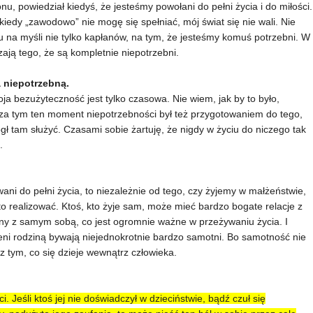
u, powiedział kiedyś, że jesteśmy powołani do pełni życia i do miłości.
, kiedy „zawodowo” nie mogę się spełniać, mój świat się nie wali. Nie
a myśli nie tylko kapłanów, na tym, że jesteśmy komuś potrzebni. W
ają tego, że są kompletnie niepotrzebni.
 niepotrzebną.
 bezużyteczność jest tylko czasowa. Nie wiem, jak by to było,
oza tym ten moment niepotrzebności był też przygotowaniem do tego,
ógł tam służyć. Czasami sobie żartuję, że nigdy w życiu do niczego tak
.
ani do pełni życia, to niezależnie od tego, czy żyjemy w małżeństwie,
 realizować. Ktoś, kto żyje sam, może mieć bardzo bogate relacje z
ony z samym sobą, co jest ogromnie ważne w przeżywaniu życia. I
zeni rodziną bywają niejednokrotnie bardzo samotni. Bo samotność nie
 z tym, co się dzieje wewnątrz człowieka.
 Jeśli ktoś jej nie doświadczył w dzieciństwie, bądź czuł się