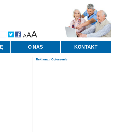
A
A
A
TĘ
O NAS
KONTAKT
Reklama / Ogłoszenie