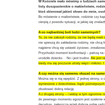
W Kościele mało mówimy o ludziach samot
listy duszpasterskie o małżeństwie, rodzi
ktoś skierował jakieś słowo do mnie, oso
Bo mówienie o małżeństwie, rodzinie czy kapł
cierpią z powodu sytuacji, w jakiej się zna
A co najbardziej boli ludzi samotnych?
To, że nie założyli rodziny, że nie będą miel
nie spieszą do zakładania rodziny, nie chcą 
najpierw chcą się ustawić życiowo, zrealizo
Przychodzi moment konfrontacji – patrzą na 
urodziło dziecko… No i jest trudno.
Ale jest 
kiedy ma się poczucie utraty więzi i miłości. 
A czy można się samemu skazać na sam
Można się w nią wpędzić. Z jednej strony, 
wyniesione z dzieciństwa, bądź późniejszych 
zbudować dobrą relację.
A z drugiej strony – i widzę w tym ogromne 
do pewnego momentu egoizm jest szalenie wy
decydują, zwłaszcza jeżeli dobrze sobie rad