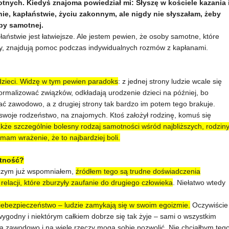
nych. Kiedyś znajoma powiedział mi: Słyszę w kościele kazania 
nie, kapłaństwie, życiu zakonnym, ale nigdy nie słyszałam, żeby
by samotnej.
aństwie jest łatwiejsze. Ale jestem pewien, że osoby samotne, które
lazły, znajdują pomoc podczas indywidualnych rozmów z kapłanami.
i dzieci. Widzę w tym pewien paradoks
: z jednej strony ludzie wcale się
formalizować związków, odkładają urodzenie dzieci na później, bo
wać zawodowo, a z drugiej strony tak bardzo im potem tego brakuje.
swoje rodzeństwo, na znajomych. Ktoś założył rodzinę, komuś się
także szczególnie bolesny rodzaj samotności wśród najbliższych, rodziny
I mam wrażenie, że to najbardziej boli.
otność?
o czym już wspomniałem,
źródłem tego są trudne doświadczenia
relacji, które zburzyły zaufanie do drugiego człowieka
. Niełatwo wtedy
niebezpieczeństwo – ludzie zamykają się w swoim egoizmie.
Oczywiście
godny i niektórym całkiem dobrze się tak żyje – sami o wszystkim
zą zawodowo i na wiele rzeczy mogą sobie pozwolić. Nie chciałbym teg