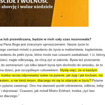
 lub przemilczana, będzie w nich cały czas rezonowała?
 na Pana Boga jest znacznym uproszczeniem. Nasze życie to
tego zamiast mówić o powołaniu do życia w małżeństwie, kapłaństwie,
ołaniu do pełni życia, które może nas czasami zaskakiwać. I ci, którz
zieci, nagle odkrywają, że chcą żyć w zakonie. Bywa też przeciwnie.
 do seminarium i po kilku latach bycia tam dochodzi do wniosku, że to
 ma dzieci, jest szczęśliwym człowiekiem.
Myślę więc, że w każdym
y, trzeba raczej odpowiadać sobie na pytanie, jak żyję i jak kocham, niż
estem, a nie kimś innym, dlaczego mi się to zdarzyło w życiu?
Pytanie
m pytaniu zawisnąć. Ono ma stanowić punkt odniesienia, odbicia, żeby
ć i dojrzewać. Czasami, jak mówił Mistrz Eckhart, trzeba „żyć bez
ez dlaczego.”