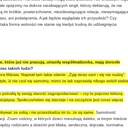
ale spójrzmy na dobrze zarabiających singli, którzy deklarują, że nie
 im krótkie, powierzchowne, niezobowiązujące relacje, niewymagając
asu, ani poświęcenia. A jak będzie wyglądała ich przyszłość? Czy
ka forma wolności nie stanie się kiedyś trudną do udźwignięcia
 które już nie pracują, utraciły współmałżonka, mają dorosłe
iec takich ludzi?
a Máraia. Napisał tam takie zdanie: „Żyję teraz sam i się nie nudzę”.
tyle, iż nie czuł się samotny, mimo że tak naprawdę nikogo wokół siebi
e potrafią tę swoją starość zagospodarować – czy to poprzez lekturę,
icjatywy. Społeczeństwo się starzeje i na szczęście jest coraz więcej
zebywać ze sobą i nie przeszkadza im to, że są same.
Samotność
lacji. Znam rodziny, w których dzieci mieszkają daleko, w innym mieście
iędzy rodzicami a dziećmi jest bliska, serdeczna, dojrzała, normalna.