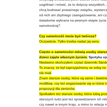
uogólniać i mówić, że to dotyczy wszystkich, 
chcą budować poważnego związku, wystarczą
od nich ani zbytniego zaangażowania, ani cz
świadomie wybrana na pewnym etapie życia ta
samotnością?
Czy samotność może być twórcza?
Oczywiście. Tylko trzeba nadać jej sens.
Często o samotności mówią osoby starsze,
dzieci zajęte własnym życiem.
Spotyka ojc
Niedawno skończyłem czytać dzienniki Sándor
To znaczy, że był zaprzyjaźniony ze sobą na 
nie miał.
Znam starsze osoby, które są same i świetni
modlitwę, czy też angażowanie się w różne in
propozycji dla seniorów.
Spotkałem też starsze osoby, które lubią pr
starszych ludzi jest też sprawdzianem ich re
czy nawet w innym kraju, a mimo to relacja m