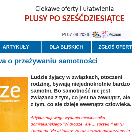
Ciekawe oferty i ułatwienia
PLUSY PO SZEŚĆDZIESIĄTCE
24°
Pt 07-08-2026
Poznań
15°
ARTYKUŁY
DLA BLISKICH
ZGŁOŚ OFER
owa o przeżywaniu samotności
Ludzie żyjący w związkach, otoczeni
rodziną, bywają niejednokrotnie bardzo
samotni. Bo samotność nie jest
związana z tym, co jest na zewnątrz, ale
z tym, co się dzieje wewnątrz człowieka.
Artykuł majowego wydania miesięcznika
dominikańskiego "W drodze" ale ... sprzed 4 lat (!).
Temat na tyle aktualny, że raz jeszcze potwarzamy tę