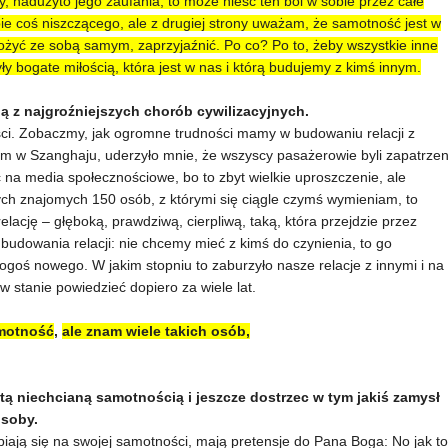
ny, nadużyto jego zaufania, to może nieść ten ból w sobie przez całe
ie coś niszczącego, ale z drugiej strony uważam, że samotność jest w
łożyć ze sobą samym, zaprzyjaźnić. Po co? Po to, żeby wszystkie inne
yły bogate miłością, która jest w nas i którą budujemy z kimś innym.
ą z najgroźniejszych chorób cywilizacyjnych.
ści. Zobaczmy, jak ogromne trudności mamy w budowaniu relacji z
m w Szanghaju, uderzyło mnie, że wszyscy pasażerowie byli zapatrzen
 na media społecznościowe, bo to zbyt wielkie uproszczenie, ale
ych znajomych 150 osób, z którymi się ciągle czymś wymieniam, to
lację – głęboką, prawdziwą, cierpliwą, taką, która przejdzie przez
budowania relacji: nie chcemy mieć z kimś do czynienia, to go
oś nowego. W jakim stopniu to zaburzyło nasze relacje z innymi i na
 stanie powiedzieć dopiero za wiele lat.
amotność
,
ale znam wiele takich osób,
tą niechcianą samotnością i jeszcze dostrzec w tym jakiś zamysł
osoby.
upiają się na swojej samotności, mają pretensje do Pana Boga: No jak to