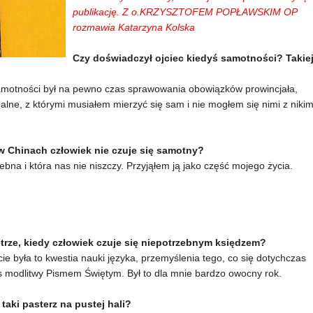
publikację. Z o.KRZYSZTOFEM POPŁAWSKIM OP
rozmawia Katarzyna Kolska
Czy doświadczył ojciec kiedyś samotności? Takie
samotności był na pewno czas sprawowania obowiązków prowincjała,
alne, z którymi musiałem mierzyć się sam i nie mogłem się nimi z niki
 w Chinach człowiek nie czuje się samotny?
ebna i która nas nie niszczy. Przyjąłem ją jako część mojego życia.
trze, kiedy człowiek czuje się niepotrzebnym księdzem?
była to kwestia nauki języka, przemyślenia tego, co się dotychczas
as modlitwy Pismem Świętym. Był to dla mnie bardzo owocny rok.
taki pasterz na pustej hali?