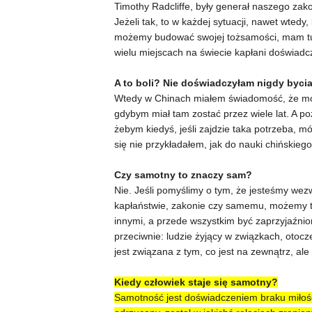
Timothy Radcliffe, były generał naszego zakon
Jeżeli tak, to w każdej sytuacji, nawet wtedy
możemy budować swojej tożsamości, mam tu n
wielu miejscach na świecie kapłani doświadcz
A to boli? Nie doświadczyłam nigdy bycia
Wtedy w Chinach miałem świadomość, że moja
gdybym miał tam zostać przez wiele lat. A p
żebym kiedyś, jeśli zajdzie taka potrzeba, m
się nie przykładałem, jak do nauki chińskiego
Czy samotny to znaczy sam?
Nie. Jeśli pomyślimy o tym, że jesteśmy wezw
kapłaństwie, zakonie czy samemu, możemy to
innymi, a przede wszystkim być zaprzyjaźni
przeciwnie: ludzie żyjący w związkach, otoc
jest związana z tym, co jest na zewnątrz, ale
Kiedy człowiek staje się samotny?
Samotność jest doświadczeniem braku miłości.