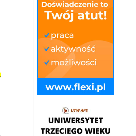
i
,
o