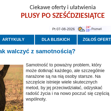
Ciekawe oferty i ułatwienia
PLUSY PO SZEŚĆDZIESIĄTCE
24°
Pt 07-08-2026
Poznań
15°
ARTYKUŁY
DLA BLISKICH
ZGŁOŚ OFER
Jak walczyć z samotnością?
Samotność to poważny problem, który
może dotknąć każdego, ale szczególnie
narażone są na nią osoby starsze. Na
szczęście istnieje wiele skutecznych
metod, by jej przeciwdziałać, odzyskać
radość życia i na nowo poczuć się częścią
wspólnoty.