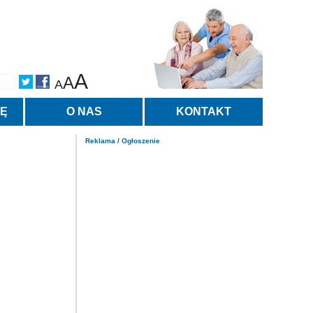
A
A
A
TĘ
O NAS
KONTAKT
Reklama / Ogłoszenie