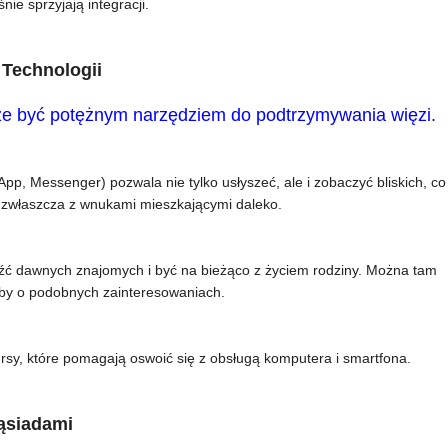
ie sprzyjają integracji.
Technologii
że być potężnym narzędziem do podtrzymywania więzi.
p, Messenger) pozwala nie tylko usłyszeć, ale i zobaczyć bliskich, co
 zwłaszcza z wnukami mieszkającymi daleko.
eźć dawnych znajomych i być na bieżąco z życiem rodziny. Można tam
oby o podobnych zainteresowaniach.
kursy, które pomagają oswoić się z obsługą komputera i smartfona.
Sąsiadami