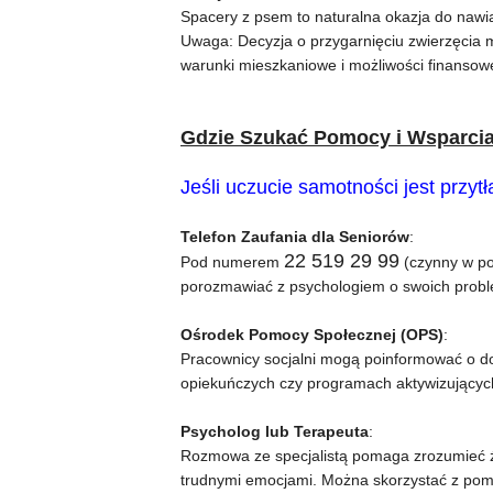
Spacery z psem to naturalna okazja do naw
Uwaga: Decyzja o przygarnięciu zwierzęcia 
warunki mieszkaniowe i możliwości finansow
Gdzie Szukać Pomocy i Wsparci
Jeśli uczucie samotności jest przy
Telefon Zaufania dla Seniorów
:
22 519 29 99
Pod numerem
(czynny w po
porozmawiać z psychologiem o swoich prob
Ośrodek Pomocy Społecznej (OPS)
:
Pracownicy socjalni mogą poinformować o do
opiekuńczych czy programach aktywizującyc
Psycholog lub Terapeuta
:
Rozmowa ze specjalistą pomaga zrozumieć źr
trudnymi emocjami. Można skorzystać z po