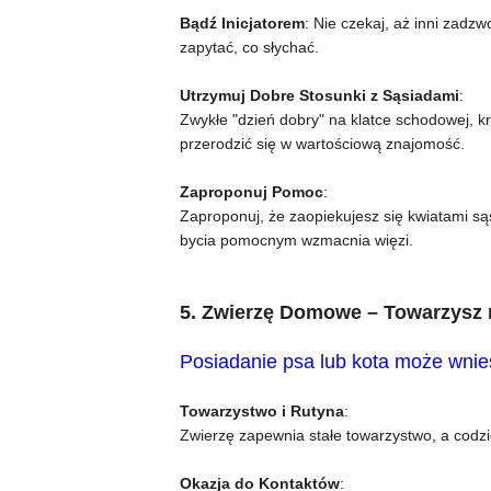
Bądź Inicjatorem
: Nie czekaj, aż inni zadz
zapytać, co słychać.
Utrzymuj Dobre Stosunki z Sąsiadami
:
Zwykłe "dzień dobry" na klatce schodowej,
przerodzić się w wartościową znajomość.
Zaproponuj Pomoc
:
Zaproponuj, że zaopiekujesz się kwiatami są
bycia pomocnym wzmacnia więzi.
5. Zwierzę Domowe – Towarzysz 
Posiadanie psa lub kota może wnieś
Towarzystwo i Rutyna
:
Zwierzę zapewnia stałe towarzystwo, a codz
Okazja do Kontaktów
: