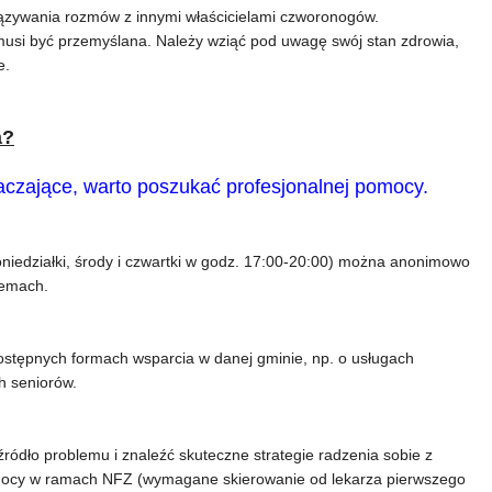
iązywania rozmów z innymi właścicielami czworonogów.
musi być przemyślana. Należy wziąć pod uwagę swój stan zdrowia,
e.
a?
tłaczające, warto poszukać profesjonalnej pomocy.
niedziałki, środy i czwartki w godz. 17:00-20:00) można anonimowo
lemach.
stępnych formach wsparcia w danej gminie, np. o usługach
h seniorów.
ódło problemu i znaleźć skuteczne strategie radzenia sobie z
mocy w ramach NFZ (wymagane skierowanie od lekarza pierwszego