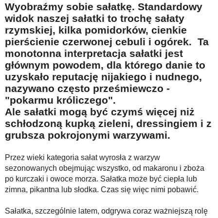
Wyobraźmy sobie sałatkę. Standardowy
Na wesoło
widok naszej sałatki to trochę sałaty
Hobby i pasje
rzymskiej, kilka pomidorków, cienkie
pierścienie czerwonej cebuli i ogórek. Ta
Żyj aktywnie
monotonna interpretacja sałatki jest
60plus - najcenniejsi klienci
głównym powodem, dla którego danie to
Dobra opieka
uzyskało reputację nijakiego i nudnego,
nazywano często prześmiewczo -
Warto naśladować
"pokarmu króliczego".
Coś dla ducha
Ale sałatki mogą być czymś więcej niż
schłodzoną kupką zieleni, dressingiem i z
Smacznie i zdrowo
grubsza pokrojonymi warzywami.
O finansach i społeczeństwie - edukacja nie tylko dla 60plus
Przez wieki kategoria sałat wyrosła z warzyw
Ciekawe książki
sezonowanych obejmując wszystko, od makaronu i zboża
Stop samotności
po kurczaki i owoce morza. Sałatka może być ciepła lub
zimna, pikantna lub słodka. Czas się więc nimi pobawić.
Z internetem za pan brat
Bezpiecznie i w zgodzie z prawem
Sałatka, szczególnie latem, odgrywa coraz ważniejszą rolę