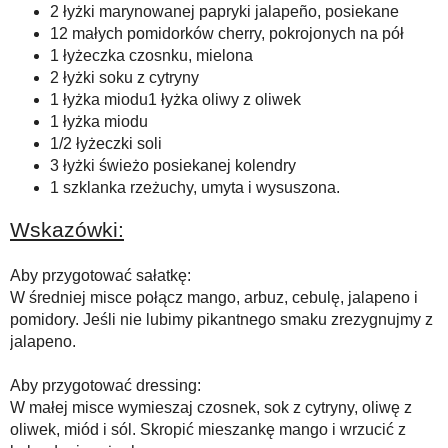
2 łyżki marynowanej papryki jalapeño, posiekane
12 małych pomidorków cherry, pokrojonych na pół
1 łyżeczka czosnku, mielona
2 łyżki soku z cytryny
1 łyżka miodu1 łyżka oliwy z oliwek
1 łyżka miodu
1/2 łyżeczki soli
3 łyżki świeżo posiekanej kolendry
1 szklanka rzeżuchy, umyta i wysuszona.
Wskazówki:
Aby przygotować sałatkę:
W średniej misce połącz mango, arbuz, cebulę, jalapeno i
pomidory. Jeśli nie lubimy pikantnego smaku zrezygnujmy z
jalapeno.
Aby przygotować dressing:
W małej misce wymieszaj czosnek, sok z cytryny, oliwę z
oliwek, miód i sól. Skropić mieszankę mango i wrzucić z