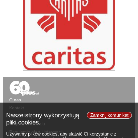
O nas
Kontakt
Nasze strony wykorzystują
Zamknij komunikat
Zgłoś ofertę
pliki cookies.
Regulamin portalu
Regulamin ofert i informacji
Używamy plików cookies, aby ułatwić Ci korzystanie z