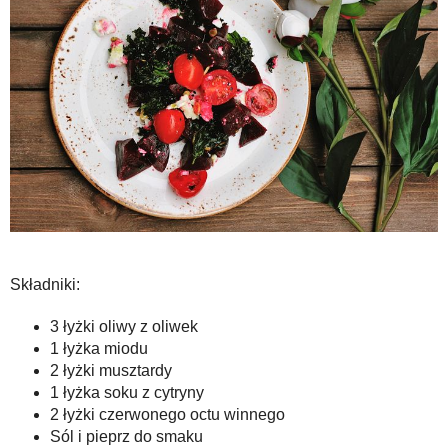
Składniki:
3 łyżki oliwy z oliwek
1 łyżka miodu
2 łyżki musztardy
1 łyżka soku z cytryny
2 łyżki czerwonego octu winnego
Sól i pieprz do smaku