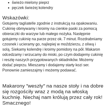
świeżo mielony pieprz
pęczek świeżej kolendry
Wskazówki:
Gotujemy tagliatelle zgodnie z instrukcją na opakowaniu.
Cukinię obmywamy i kroimy na cienkie paski za pomocą
obieraczki do warzyw lub małego nożyka. Następnie
gotujemy cukinię na parze przez ok. 7 minut. Rozdrabniamy
czosnek i ucieramy go, najlepiej w moździerzu, z oliwą i
solą. Siekamy kolendrę i kroimy pomidory na pół. Makaron
odcedzamy i wrzucamy do miski, po czym dodajemy cukinię
i resztę naszych przygotowanych składników. Możemy
dodać pieprzu. Mieszamy i dodajemy starty kozi ser.
Ponownie zamieszajmy i możemy podawać.
Makarony "weszły" na nasze stoły i na dobre
się rozgościły wraz z modą na włoską
kuchnię. Niechaj nam królują przez cały rok!
Smacznego!