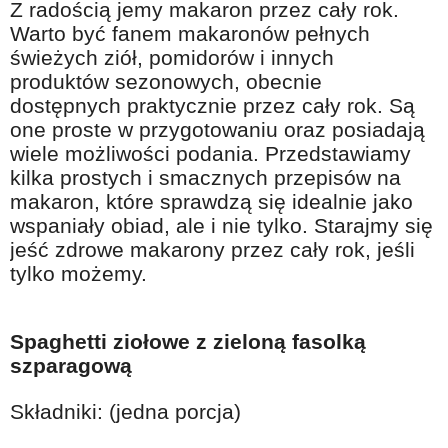
Z radością jemy makaron przez cały rok.
Na wesoło
Warto być fanem makaronów pełnych
Hobby i pasje
świeżych ziół, pomidorów i innych
produktów sezonowych, obecnie
Żyj aktywnie
dostępnych praktycznie przez cały rok. Są
60plus - najcenniejsi klienci
one proste w przygotowaniu oraz posiadają
wiele możliwości podania. Przedstawiamy
Dobra opieka
kilka prostych i smacznych przepisów na
Warto naśladować
makaron, które sprawdzą się idealnie jako
wspaniały obiad, ale i nie tylko. Starajmy się
Coś dla ducha
jeść zdrowe makarony przez cały rok, jeśli
Smacznie i zdrowo
tylko możemy.
O finansach i społeczeństwie - edukacja nie tylko dla 60plus
Ciekawe książki
Spaghetti ziołowe z zieloną fasolką
szparagową
Stop samotności
Z internetem za pan brat
Składniki: (jedna porcja)
Bezpiecznie i w zgodzie z prawem