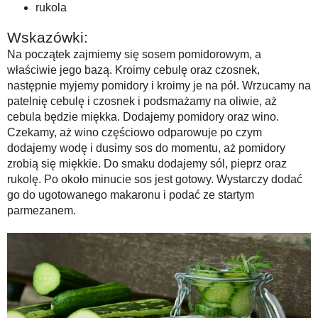
rukola
Wskazówki:
Na początek zajmiemy się sosem pomidorowym, a
właściwie jego bazą. Kroimy cebulę oraz czosnek,
następnie myjemy pomidory i kroimy je na pół. Wrzucamy na
patelnię cebulę i czosnek i podsmażamy na oliwie, aż
cebula będzie miękka. Dodajemy pomidory oraz wino.
Czekamy, aż wino częściowo odparowuje po czym
dodajemy wodę i dusimy sos do momentu, aż pomidory
zrobią się miękkie. Do smaku dodajemy sól, pieprz oraz
rukolę. Po około minucie sos jest gotowy. Wystarczy dodać
go do ugotowanego makaronu i podać ze startym
parmezanem.