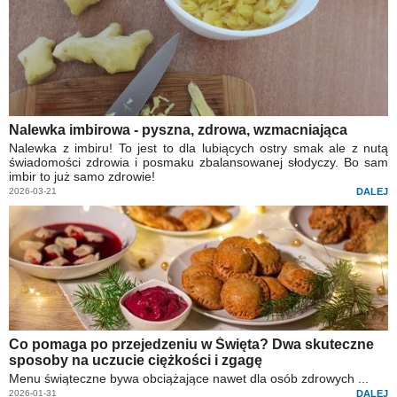
Nalewka imbirowa - pyszna, zdrowa, wzmacniająca
Nalewka z imbiru! To jest to dla lubiących ostry smak ale z nutą
świadomości zdrowia i posmaku zbalansowanej słodyczy. Bo sam
imbir to już samo zdrowie!
2026-03-21
DALEJ
Co pomaga po przejedzeniu w Święta? Dwa skuteczne
sposoby na uczucie ciężkości i zgagę
Menu świąteczne bywa obciążające nawet dla osób zdrowych ...
2026-01-31
DALEJ