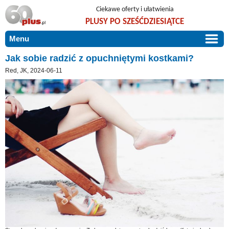
Ciekawe oferty i ułatwienia
PLUSY PO SZEŚĆDZIESIĄTCE
Menu
START
Jak sobie radzić z opuchniętymi kostkami?
Red, JK, 2024-06-11
PROMOCJE
ARTYKUŁY
DLA BLISKICH
Szczególnie polecamy
ZGŁOŚ OFERTĘ
Użyteczne porady
O NAS
Szlachetne zdrowie
KONTAKT
Mieszkaj wygodnie i bez barier
Warto wiedzieć!
Podróże i wypoczynek
Taniej, okazyjnie, specjalnie dla 60plus