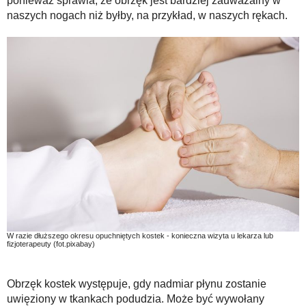
ponieważ sprawia, że ​​obrzęk jest bardziej zauważalny w
naszych nogach niż byłby, na przykład, w naszych rękach.
W razie dłuższego okresu opuchniętych kostek - konieczna wizyta u lekarza lub
fizjoterapeuty (fot.pixabay)
Obrzęk kostek występuje, gdy nadmiar płynu zostanie
uwięziony w tkankach podudzia. Może być wywołany