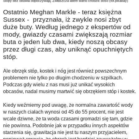
Stopy bez obuwia odpoczywają. Zwłaszcza latem warto chodzić boso (fot.pixabay)
Na wesoło
Ostatnio Meghan Markle - teraz księżna
Hobby i pasje
Sussex - przyznała, iż zwykle nosi zbyt
Żyj aktywnie
duże buty. Według jednego z ekspertów od
mody, gwiazdy czasami zwiększają rozmiar
60plus - najcenniejsi klienci
buta o jeden lub dwa, kiedy noszą obcasy
Dobra opieka
przez długi czas, aby uniknąć opuchniętych
stóp.
Warto naśladować
Coś dla ducha
Ale obrzęk stóp, kostek i nóg jest również powszechnym
problemem nie tylko po długim chodzeniu w szpilkach.
Smacznie i zdrowo
Podczas gdy wielu z nas musi już unikać wysokich
O finansach i społeczeństwie - edukacja nie tylko dla 60plus
obcasów, nadal musimy martwić się obrzękiem stóp i kostek.
Ciekawe książki
Kiedy weźmiemy pod uwagę, że normalna zawartość wody
w naszych ciałach wynosi od 45 do 55 procent, nie jest
Stop samotności
wcale dziwne, że ta woda czasami gromadzi się tam, gdzie
Z internetem za pan brat
nie powinna. Podobnie jak w przypadku innych aspektów
starzenia się, grawitacja nie jest tu naszym przyjacielem,
Bezpiecznie i w zgodzie z prawem