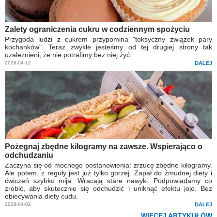
Zalety ograniczenia cukru w codziennym spożyciu
Przygoda ludzi z cukrem przypomina "toksyczny związek pary
kochanków". Teraz zwykle jesteśmy od tej drugiej strony tak
uzależnieni, że nie potrafimy bez niej żyć.
2026-04-12
DALEJ
Pożegnaj zbędne kilogramy na zawsze. Wspierająco o
odchudzaniu
Zaczyna się od mocnego postanowienia: zrzucę zbędne kilogramy.
Ale potem, z reguły jest już tylko gorzej. Zapał do żmudnej diety i
ćwiczeń szybko mija. Wracają stare nawyki. Podpowiadamy co
zrobić, aby skutecznie się odchudzić i uniknąć efektu jojo. Bez
obiecywania diety cudu.
2026-04-02
DALEJ
WIĘCEJ ARTYKUŁÓW