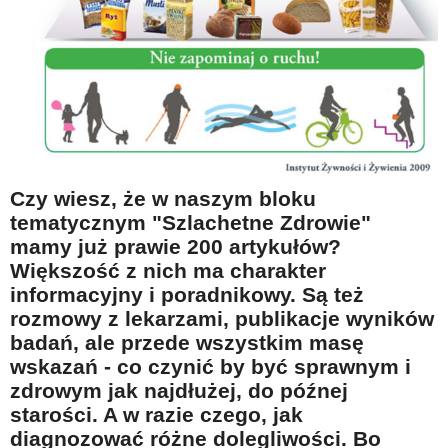
Na wesoło
Hobby i pasje
Żyj aktywnie
60plus - najcenniejsi klienci
Dobra opieka
Warto naśladować
Czy wiesz, że w naszym bloku
tematycznym "Szlachetne Zdrowie"
Coś dla ducha
mamy już prawie 200 artykułów?
Smacznie i zdrowo
Większość z nich ma charakter
informacyjny i poradnikowy. Są też
O finansach i społeczeństwie - edukacja nie tylko dla 60plus
rozmowy z lekarzami, publikacje wyników
Ciekawe książki
badań, ale przede wszystkim masę
Stop samotności
wskazań - co czynić by być sprawnym i
zdrowym jak najdłużej, do późnej
Z internetem za pan brat
starości. A w razie czego, jak
Bezpiecznie i w zgodzie z prawem
diagnozować różne dolegliwości. Bo