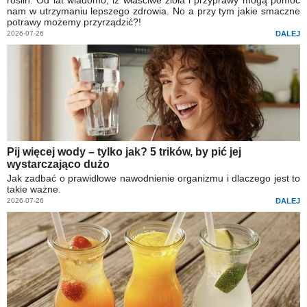
roślin. Od lat wiadomo, iż właściwe zioła i przyprawy mogą pomóc
nam w utrzymaniu lepszego zdrowia. No a przy tym jakie smaczne
potrawy możemy przyrządzić?!
2026-07-26
DALEJ
Pij więcej wody – tylko jak? 5 trików, by pić jej
wystarczająco dużo
Jak zadbać o prawidłowe nawodnienie organizmu i dlaczego jest to
takie ważne.
2026-07-26
DALEJ