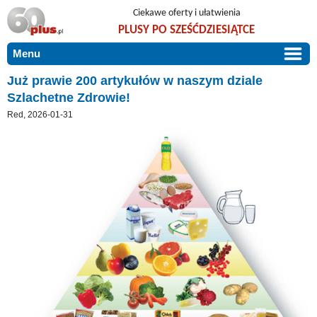
Ciekawe oferty i ułatwienia
PLUSY PO SZEŚĆDZIESIĄTCE
Menu
START
Już prawie 200 artykułów w naszym dziale
Szlachetne Zdrowie!
PROMOCJE
Red, 2026-01-31
ARTYKUŁY
DLA BLISKICH
Szczególnie polecamy
ZGŁOŚ OFERTĘ
Użyteczne porady
O NAS
Szlachetne zdrowie
KONTAKT
Mieszkaj wygodnie i bez barier
Warto wiedzieć!
Podróże i wypoczynek
Taniej, okazyjnie, specjalnie dla 60plus