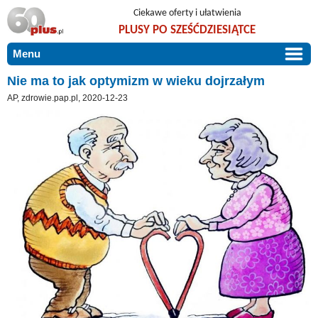
Ciekawe oferty i ułatwienia
PLUSY PO SZEŚĆDZIESIĄTCE
Menu
START
Nie ma to jak optymizm w wieku dojrzałym
AP, zdrowie.pap.pl, 2020-12-23
PROMOCJE
ARTYKUŁY
DLA BLISKICH
Szczególnie polecamy
ZGŁOŚ OFERTĘ
Użyteczne porady
O NAS
Szlachetne zdrowie
KONTAKT
Mieszkaj wygodnie i bez barier
Warto wiedzieć!
Podróże i wypoczynek
Taniej, okazyjnie, specjalnie dla 60plus