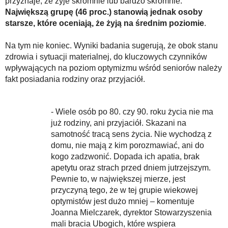
przyznaje, że żyje skromnie lub bardzo skromnie.
Największą grupę (46 proc.) stanowią jednak osoby
starsze, które oceniają, że żyją na średnim poziomie
.
Na tym nie koniec. Wyniki badania sugerują, że obok stanu
zdrowia i sytuacji materialnej, do kluczowych czynników
wpływających na poziom optymizmu wśród seniorów należy
fakt posiadania rodziny oraz przyjaciół.
- Wiele osób po 80. czy 90. roku życia nie ma
już rodziny, ani przyjaciół. Skazani na
samotność tracą sens życia. Nie wychodzą z
domu, nie mają z kim porozmawiać, ani do
kogo zadzwonić. Dopada ich apatia, brak
apetytu oraz strach przed dniem jutrzejszym.
Pewnie to, w największej mierze, jest
przyczyną tego, że w tej grupie wiekowej
optymistów jest dużo mniej – komentuje
Joanna Mielczarek, dyrektor Stowarzyszenia
mali bracia Ubogich, które wspiera