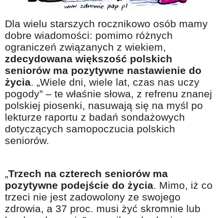
Na wesoło
Dla wielu starszych rocznikowo osób mamy
Hobby i pasje
dobre wiadomości: pomimo różnych
Żyj aktywnie
ograniczeń związanych z wiekiem,
zdecydowana większość polskich
60plus - najcenniejsi klienci
seniorów ma pozytywne nastawienie do
Dobra opieka
życia
. „Wiele dni, wiele lat, czas nas uczy
Warto naśladować
pogody” – te właśnie słowa, z refrenu znanej
polskiej piosenki, nasuwają się na myśl po
Coś dla ducha
lekturze raportu z badań sondażowych
Smacznie i zdrowo
dotyczących samopoczucia polskich
seniorów.
O finansach i społeczeństwie - edukacja nie tylko dla 60plus
Ciekawe książki
„
Trzech na czterech seniorów ma
Stop samotności
pozytywne podejście do życia
. Mimo, iż co
Z internetem za pan brat
trzeci nie jest zadowolony ze swojego
zdrowia, a 37 proc. musi żyć skromnie lub
Bezpiecznie i w zgodzie z prawem