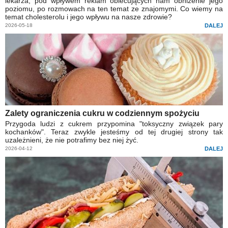
lekarza, pod wpływem reklam obiecujących nam obniżenie jego
poziomu, po rozmowach na ten temat ze znajomymi. Co wiemy na
temat cholesterolu i jego wpływu na nasze zdrowie?
2026-05-18
DALEJ
Zalety ograniczenia cukru w codziennym spożyciu
Przygoda ludzi z cukrem przypomina "toksyczny związek pary
kochanków". Teraz zwykle jesteśmy od tej drugiej strony tak
uzależnieni, że nie potrafimy bez niej żyć.
2026-04-12
DALEJ